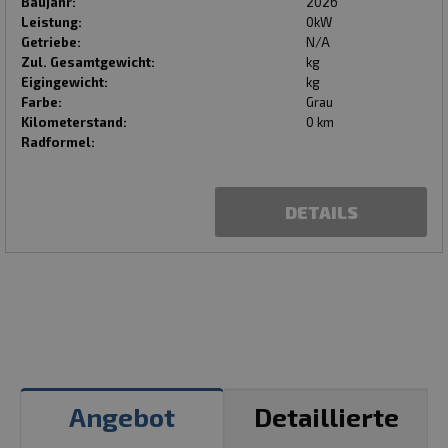
Baujahr:
2026
Leistung:
0kW
Getriebe:
N/A
Zul. Gesamtgewicht:
kg
Eigingewicht:
kg
Farbe:
Grau
Kilometerstand:
0 km
Radformel:
DETAILS
Angebot
Detaillierte