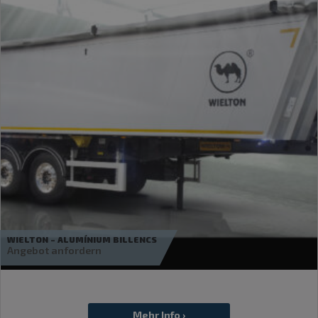
BODEX – KIS3B
19 990
€