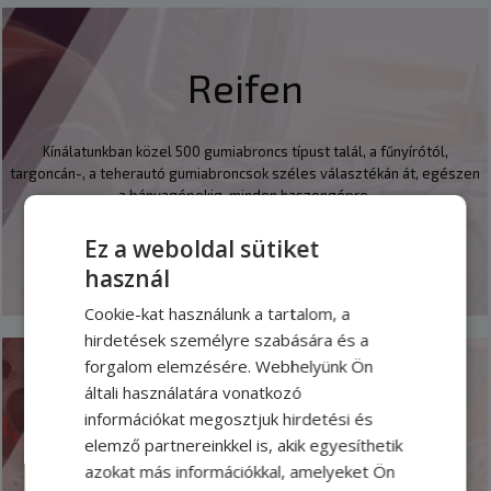
Reifen
Kínálatunkban közel 500 gumiabroncs típust talál, a fűnyírótól,
targoncán-, a teherautó gumiabroncsok széles választékán át, egészen
a bányagépekig, minden haszongépre.
Ez a weboldal sütiket
PRÜFEN
használ
Cookie-kat használunk a tartalom, a
hirdetések személyre szabására és a
forgalom elemzésére. Webhelyünk Ön
általi használatára vonatkozó
Dienstleistung
információkat megosztjuk hirdetési és
elemző partnereinkkel is, akik egyesíthetik
azokat más információkkal, amelyeket Ön
Iveco, Tatra, Wielton, Mercedes-Benz offizieller Markenservice