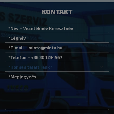
VISITOR_PRIVACY_METADATA
YouTube
.youtube.co
KONTAKT
Google Adatvédelmi irányelvek
woocommerce_recently_viewed
Automattic I
eurotrade.hu
_GRECAPTCHA
Google LLC
www.google.
* kötelezően kitöltendő