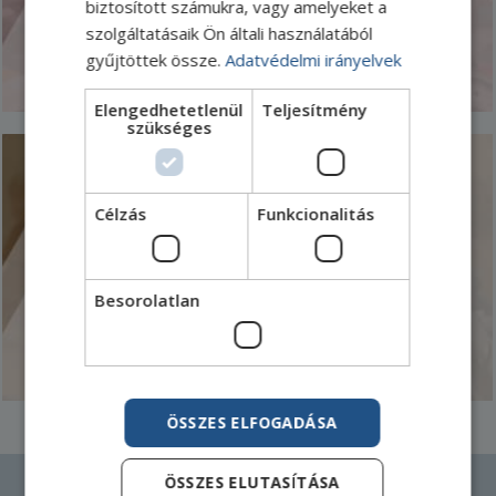
biztosított számukra, vagy amelyeket a
szolgáltatásaik Ön általi használatából
PRÜFEN
gyűjtöttek össze.
Adatvédelmi irányelvek
Elengedhetetlenül
Teljesítmény
szükséges
Finanzierung
Célzás
Funkcionalitás
Trade Factoring, Working Capital und Investitionsfinanzierung.
Besorolatlan
PRÜFEN
ÖSSZES ELFOGADÁSA
AKIKHEZ FORDULHAT
ÖSSZES ELUTASÍTÁSA