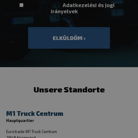
Elfogadom az
Adatkezelési és jogi
irányelvek
et
cookielawinfo-checkbox-others
dacadaguao4
eurotrade.hu
Unsere Standorte
cookielawinfo-checkbox-analytics
eurotrade.hu
M1 Truck Centrum
Hauptquartier
Eurotrade M1 Truck Centrum
2948 Kisigmánd