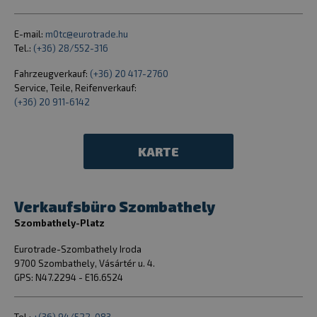
E-mail:
m0tc@eurotrade.hu
Tel.:
(+36) 28/552-316
Fahrzeugverkauf:
(+36) 20 417-2760
woocommerce_cart_hash
Automattic I
eurotrade.hu
Service, Teile, Reifenverkauf:
(+36) 20 911-6142
KARTE
woocommerce_items_in_cart
Automattic I
eurotrade.hu
Verkaufsbüro Szombathely
Szombathely-Platz
wp_woocommerce_session_[abcdef0123456789]
eurotrade.hu
{32}
Eurotrade-Szombathely Iroda
9700 Szombathely, Vásártér u. 4.
GPS: N47.2294 - E16.6524