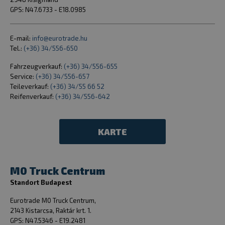
CookieScriptConsent
CookieScript
GPS: N47.6733 - E18.0985
eurotrade.hu
E-mail:
info@eurotrade.hu
Tel.:
(+36) 34/556-650
Fahrzeugverkauf:
(+36) 34/556-655
Service:
(+36) 34/556-657
Teileverkauf:
(+36) 34/55 66 52
Reifenverkauf:
(+36) 34/556-642
_tt_enable_cookie
.eurotrade.h
KARTE
M0 Truck Centrum
Standort Budapest
cookielawinfo-checkbox-necessary
eurotrade.hu
Eurotrade M0 Truck Centrum,
2143 Kistarcsa, Raktár krt. 1.
GPS: N47.5346 - E19.2481