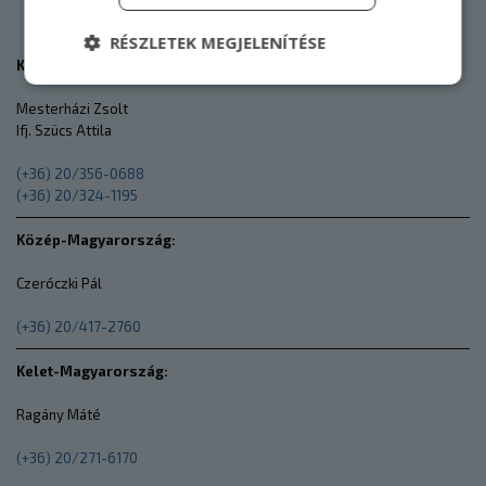
RÉSZLETEK MEGJELENÍTÉSE
Központi telephely:
Mesterházi Zsolt
Elengedhetetlenül szükséges
Teljesítmény
Ifj. Szücs Attila
Célzás
Funkcionalitás
Besorolatlan
(+36) 20/356-0688
(+36) 20/324-1195
Az elengedhetetlenül szükséges sütik lehetővé
teszik a webhely alapvető funkcióit, például a
felhasználói bejelentkezést és a fiókkezelést. A
Közép-Magyarország:
weboldal nem használható megfelelően az
elengedhetetlenül szükséges sütik nélkül.
Czeróczki Pál
Szolgáltató
/
Név
Domain
(+36) 20/417-2760
cookieyes-consent
CookieYes
eurotrade.hu
Kelet-Magyarország:
Ragány Máté
(+36) 20/271-6170