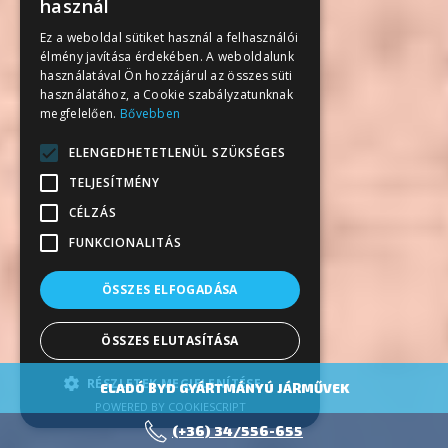
használ
Ez a weboldal sütiket használ a felhasználói
élmény javítása érdekében. A weboldalunk
használatával Ön hozzájárul az összes süti
használatához, a Cookie szabályzatunknak
megfelelően.
Bővebben
ELENGEDHETETLENÜL SZÜKSÉGES
TELJESÍTMÉNY
CÉLZÁS
FUNKCIONALITÁS
ÖSSZES ELFOGADÁSA
ÖSSZES ELUTASÍTÁSA
RÉSZLETEK MEGJELENÍTÉSE
ELADÓ BYD GYÁRTMÁNYÚ JÁRMŰVEK
POWERED BY COOKIESCRIPT
(+36) 34/556-655