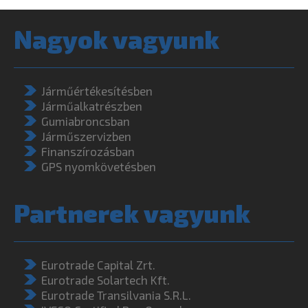
Nagyok vagyunk
Járműértékesítésben
Járműalkatrészben
Gumiabroncsban
Járműszervizben
Finanszírozásban
GPS nyomkövetésben
Partnerek vagyunk
Eurotrade Capital Zrt.
Eurotrade Solartech Kft.
Eurotrade Transilvania S.R.L.