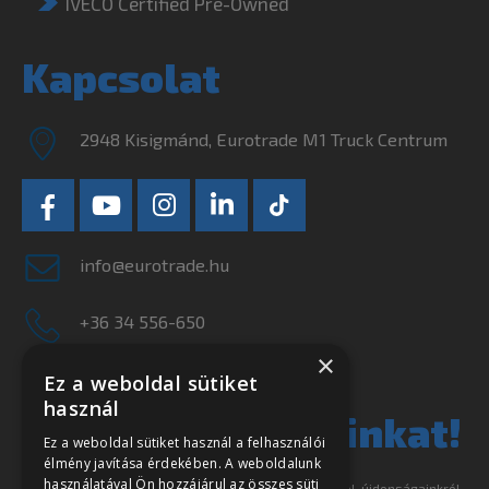
IVECO Certified Pre-Owned
Kapcsolat
2948 Kisigmánd, Eurotrade M1 Truck Centrum
info@eurotrade.hu
+36 34 556-650
×
Ne szalassza el
Ez a weboldal sütiket
használ
legjobb ajánlatainkat!
Ez a weboldal sütiket használ a felhasználói
élmény javítása érdekében. A weboldalunk
használatával Ön hozzájárul az összes süti
Iratkozzon fel hírlevelünkre és tájékoztatjuk akcióinkról, újdonságainkról.