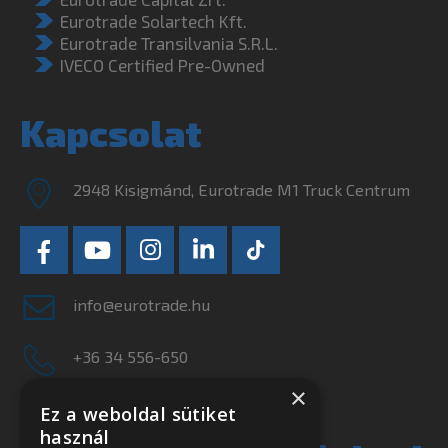
Eurotrade Solartech Kft.
Eurotrade Transilvania S.R.L.
IVECO Certified Pre-Owned
Kapcsolat
2948 Kisigmánd, Eurotrade M1 Truck Centrum
info@eurotrade.hu
+36 34 556-650
×
Ne szalassza el
Ez a weboldal sütiket
használ