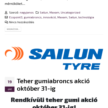
mérnököket....
Szerző:
nagyjanos
Sailun
,
Maxam
,
Uncategorized
Ecopoint3
,
gumiabroncs
,
innováció
,
Maxam
,
Sailun
,
technológia
Nincs hozzászólás
MEGNÉZEM...
Teher gumiabroncs akció
19
október 31-ig
okt
Rendkívüli teher gumi akció
október 31-ig!