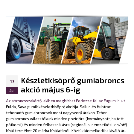
Készletkisöprő gumiabroncs
17
akció május 6-ig
ápr
Az abroncsszakértő, akiben megbízhat Fedezze fel az Eugumi.hu-t.
Fulda, Sava gumik készletkisöprő akciója. Sailun és Hubtrac
teherautó gumiabroncsok most nagyszerű árakon. Teher
gumiabroncs választékunk minden pozícióra (kormányzott, hajtott,
pótkocsi) és minden felhasználásra (regionális, nemzetközi, on/off)
kínál terméket 20 márka kínálatából. Köztük kiemelkedik a kiváló ár-