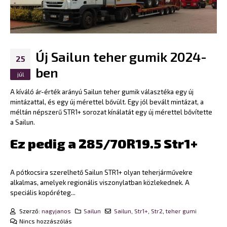
Új Sailun teher gumik 2024-
25
ben
júl
A kíváló ár-érték arányú Sailun teher gumik választéka egy új
mintázattal, és egy új mérettel bővült. Egy jól bevált mintázat, a
méltán népszerű STR1+ sorozat kínálatát egy új mérettel bővítette
a Sailun.
Ez pedig a 285/70R19.5 Str1+
A pótkocsira szerelhető Sailun STR1+ olyan teherjárművekre
alkalmas, amelyek regionális viszonylatban közlekednek. A
speciális kopóréteg...
Szerző:
nagyjanos
Sailun
Sailun
,
Str1+
,
Str2
,
teher gumi
Nincs hozzászólás