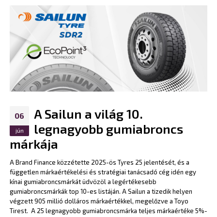
A Sailun a világ 10.
06
legnagyobb gumiabroncs
jún
márkája
A Brand Finance közzétette 2025-ös Tyres 25 jelentését, és a
független márkaértékelési és stratégiai tanácsadó cég idén egy
kínai gumiabroncsmárkát üdvözöl a legértékesebb
gumiabroncsmárkák top 10-es listáján. A Sailun a tizedik helyen
végzett 905 millió dolláros márkaértékkel, megelőzve a Toyo
Tirest. A 25 legnagyobb gumiabroncsmárka teljes márkaértéke 5%-