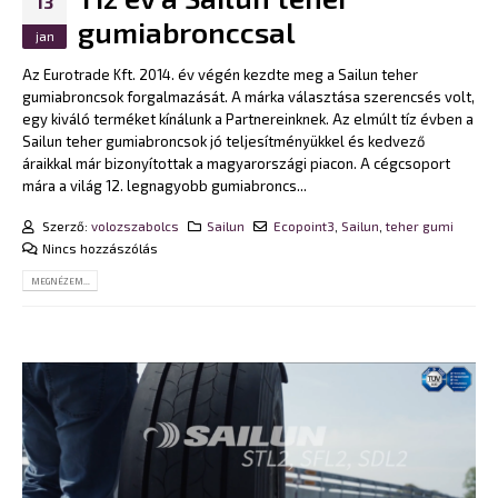
13
gumiabronccsal
jan
Az Eurotrade Kft. 2014. év végén kezdte meg a Sailun teher
gumiabroncsok forgalmazását. A márka választása szerencsés volt,
egy kiváló terméket kínálunk a Partnereinknek. Az elmúlt tíz évben a
Sailun teher gumiabroncsok jó teljesítményükkel és kedvező
áraikkal már bizonyítottak a magyarországi piacon. A cégcsoport
mára a világ 12. legnagyobb gumiabroncs...
Szerző:
volozszabolcs
Sailun
Ecopoint3
,
Sailun
,
teher gumi
Nincs hozzászólás
MEGNÉZEM...