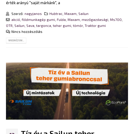
érték arányú "saját márkánk", a
Szerző:
nagyjanos
Hubtrac
,
Maxam
,
Sailun
akció
,
földmunkagép gumi
,
Fulda
,
Maxam
,
mezőgazdasági
,
Ms700
,
OTR
,
Sailun
,
Sava
,
targonca
,
teher gumi
,
tömör
,
Traktor gumi
Nincs hozzászólás
MEGNÉZEM...
Tíz év a Sailun teher