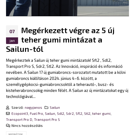
Megérkezett végre az 5 új
07
teher gumi mintázat a
jan
Sailun-tól
Megérkeztek a Sailun új teher gumi mintázatok! Sfl2 , Sdl2,
Transport Pro S, Sdr2, Stl2.
Az Innováció, inspiráció és információ
nevében. A Sailun 17 új gumiabroncs-sorozatot mutatott be a kölni
gumiabroncs kiállításon 2024. június 4–6. között, a
személygépkocsi-gumiabroncsoktól a teherautó-, busz- és
kisteherabroncsokig minden félét. A Sailun az új mintázatokat egy új
technológiával...
Szerző:
nagyjanos
Sailun
Ecopoint3
,
Fuel Pro
,
Sailun
,
Sdl2
,
Sdr2
,
Sfl2
,
Stl2
,
teher gumi
,
Transport Pro D
,
Transport Pro S
Nincs hozzászólás
MEGNÉZEM...