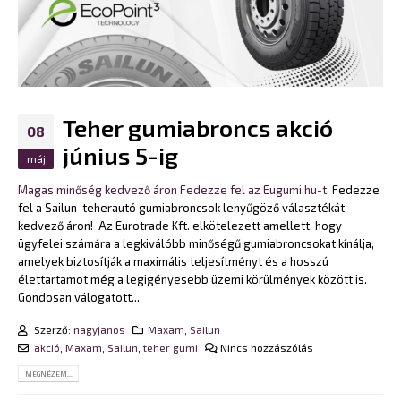
Teher gumiabroncs akció
08
június 5-ig
máj
Magas minőség kedvező áron Fedezze fel az Eugumi.hu-t.
Fedezze
fel a Sailun teherautó gumiabroncsok lenyűgöző választékát
kedvező áron! Az Eurotrade Kft. elkötelezett amellett, hogy
ügyfelei számára a legkiválóbb minőségű gumiabroncsokat kínálja,
amelyek biztosítják a maximális teljesítményt és a hosszú
élettartamot még a legigényesebb üzemi körülmények között is.
Gondosan válogatott...
Szerző:
nagyjanos
Maxam
,
Sailun
akció
,
Maxam
,
Sailun
,
teher gumi
Nincs hozzászólás
MEGNÉZEM...