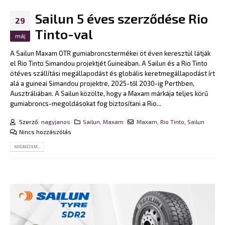
Sailun 5 éves szerződése Rio
29
Tinto-val
máj
A Sailun Maxam OTR gumiabroncstermékei öt éven keresztül látják
el Rio Tinto Simandou projektjét Guineában. A Sailun és a Rio Tinto
ötéves szállítási megállapodást és globális keretmegállapodást írt
alá a guineai Simandou projektre, 2025-től 2030-ig Perthben,
Ausztráliában. A Sailun közölte, hogy a Maxam márkája teljes körű
gumiabroncs-megoldásokat fog biztosítani a Rio...
Szerző:
nagyjanos
Sailun
,
Maxam
Maxam
,
Rio Tinto
,
Sailun
Nincs hozzászólás
MEGNÉZEM...