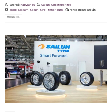
Szerző:
nagyjanos
Sailun
,
Uncategorized
akció
,
Maxam
,
Sailun
,
Str1+
,
teher gumi
Nincs hozzászólás
MEGNÉZEM...