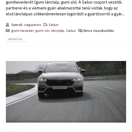
gumihevederét (gumi lánctalp, gumi sín). A Sailun csoport vezetői,
partnerei és a vietnami gyári alkalmazottai tanúi voltak, hogy az
első lánctalpas zökkenőmentesen legördült a gyártósorról a gyár...
Szerző:
nagyjanos
Sailun
gumi heveder
,
gumi sín
,
lánctalp
,
Sailun
Nincs hozzászólás
MEGNÉZEM...