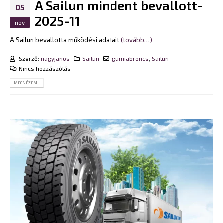
A Sailun mindent bevallott-
05
2025-11
nov
A Sailun bevallotta működési adatait
(tovább…)
Szerző:
nagyjanos
Sailun
gumiabroncs
,
Sailun
Nincs hozzászólás
MEGNÉZEM...