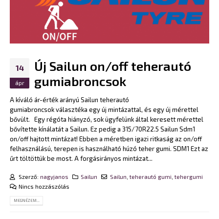
Új Sailun on/off teherautó
14
gumiabroncsok
ápr
A kíváló ár-érték arányú Sailun teherautó
gumiabroncsok választéka egy új mintázattal, és egy új mérettel
bővült. Egy régóta hiányzó, sok ügyfelünk által keresett mérettel
bővítette kínálatát a Sailun. Ez pedig a 315/70R22.5 Sailun Sdm1
on/off hajtott mintázat! Ebben a méretben igazi ritkaság az on/off
felhasználású, terepen is használható húzó teher gumi.
SDM1 Ezt az
űrt töltöttük be most. A forgásirányos mintázat...
Szerző:
nagyjanos
Sailun
Sailun
,
teherautó gumi
,
tehergumi
Nincs hozzászólás
MEGNÉZEM...