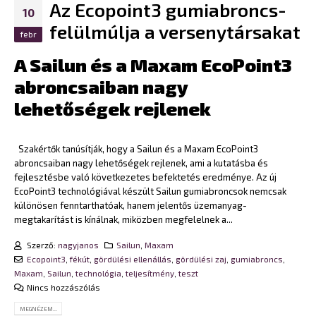
Az Ecopoint3 gumiabroncs-
10
felülmúlja a versenytársakat
febr
A Sailun és a Maxam EcoPoint3
abroncsaiban nagy
lehetőségek rejlenek
Szakértők tanúsítják, hogy a Sailun és a Maxam EcoPoint3
abroncsaiban nagy lehetőségek rejlenek, ami a kutatásba és
fejlesztésbe való következetes befektetés eredménye. Az új
EcoPoint3 technológiával készült Sailun gumiabroncsok nemcsak
különösen fenntarthatóak, hanem jelentős üzemanyag-
megtakarítást is kínálnak, miközben megfelelnek a...
Szerző:
nagyjanos
Sailun
,
Maxam
Ecopoint3
,
fékút
,
gördülési ellenállás
,
gördülési zaj
,
gumiabroncs
,
Maxam
,
Sailun
,
technológia
,
teljesítmény
,
teszt
Nincs hozzászólás
MEGNÉZEM...