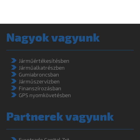
Nagyok vagyunk
Járműértékesítésben
Járműalkatrészben
Gumiabroncsban
Járműszervizben
Finanszírozásban
GPS nyomkövetésben
Partnerek vagyunk
Eurotrade Capital Zrt.