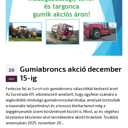
Gumiabroncs akció december
20
15-ig
nov
Fedezze fel az
Eurotrade
gumiabroncs választékát kedvező áron!
Az Eurotrade Kft. elkötelezett amellett, hogy ügyfelei számára a
legkiválóbb minőségű gumiabroncsokat kínálja, amelyek biztosítják
a maximális teljesítményt és a hosszú élettartamot még a
legigényesebb üzemi körülmények között is. Most, az év végéhez
közeledve készleten lévő termékeinkre akciót hirdetünk. Továbbá
amennyiben 2025. november 20...