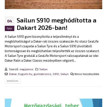
Sailun S910 meghódította a
04
Dakart 2026-ban!
febr
A Sailun S910 gumi bizonyította a teljesítményt és a
megbízhatóságot a Dakar-rali összes szakaszán Az olasz GeaLife
Motorsport csapatai a Sailun Tyre és a Sailun S910 jóvoltából
biztonságosan és megbízhatóan teljesítették az összes szakaszt.
A Sailun Tyre gratulál a GeaLife Motorsport ralicsapatainak az idei
Dakar Ralin a Dakar Classic mezőnyében végzett...
Szerző:
nagyjanos
Sailun
Dakar
,
Eugumi.hu
,
gumiabroncs
,
S910
,
Sailun
Nincs hozzászólás
MEGNÉZEM...