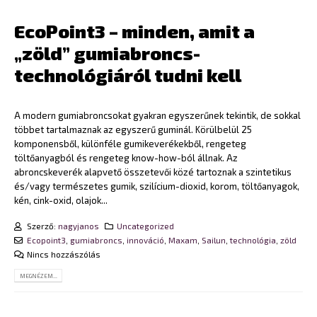
EcoPoint3 – minden, amit a
„zöld” gumiabroncs-
technológiáról tudni kell
A modern gumiabroncsokat gyakran egyszerűnek tekintik, de sokkal
többet tartalmaznak az egyszerű guminál. Körülbelül 25
komponensből, különféle gumikeverékekből, rengeteg
töltőanyagból és rengeteg know-how-ból állnak. Az
abroncskeverék alapvető összetevői közé tartoznak a szintetikus
és/vagy természetes gumik, szilícium-dioxid, korom, töltőanyagok,
kén, cink-oxid, olajok...
Szerző:
nagyjanos
Uncategorized
Ecopoint3
,
gumiabroncs
,
innováció
,
Maxam
,
Sailun
,
technológia
,
zöld
Nincs hozzászólás
MEGNÉZEM...