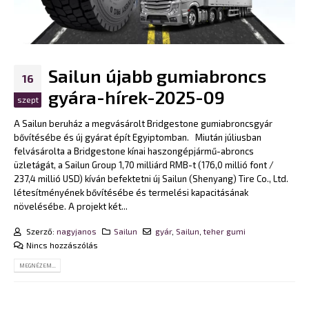
Sailun újabb gumiabroncs
16
gyára-hírek-2025-09
szept
A Sailun beruház a megvásárolt Bridgestone gumiabroncsgyár
bővítésébe és új gyárat épít Egyiptomban. Miután júliusban
felvásárolta a Bridgestone kínai haszongépjármű-abroncs
üzletágát, a Sailun Group 1,70 milliárd RMB-t (176,0 millió font /
237,4 millió USD) kíván befektetni új Sailun (Shenyang) Tire Co., Ltd.
létesítményének bővítésébe és termelési kapacitásának
növelésébe. A projekt két...
Szerző:
nagyjanos
Sailun
gyár
,
Sailun
,
teher gumi
Nincs hozzászólás
MEGNÉZEM...