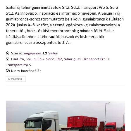
Sailun új teher gumi mintázatok: Sfl2, Sdl2, Transport Pro S, Sdr2,
Stl2.
Az Innováció, inspiráció és információ nevében. A Sailun 17 új
gumiabroncs-sorozatot mutatott be a kölni gumiabroncs kiállításon
2024. június 4–6. között, a személygépkocsi-gumiabroncsoktól a
teherautó-, busz- és kisteherabroncsokig minden félét. Sailun
kiállítása Kölnben a teherautók, buszok és kisteherautók
gumiabroncsaira összpontosított. A...
Szerző:
nagyjanos
Sailun
Fuel Pro
,
Sailun
,
Sdl2
,
Sdr2
,
Sfl2
,
teher gumi
,
Transport Pro D
,
Transport Pro S
Nincs hozzászólás
MEGNÉZEM...