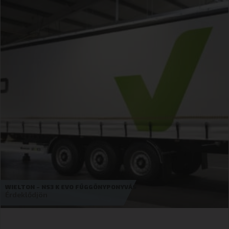
WIELTON – FÜGGÖNYPONYVÁS
Érdeklődjön