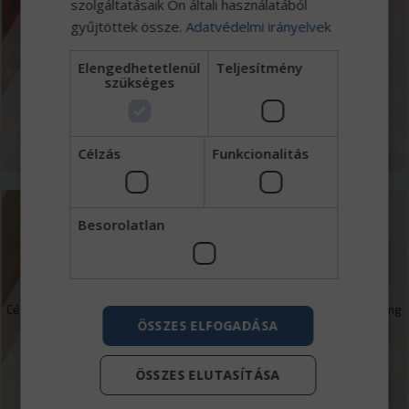
szolgáltatásaik Ön általi használatából
gyűjtöttek össze.
Adatvédelmi irányelvek
Jól felszerelt 13 beállásos szervizbázisunk Iveco, Tatra, Wielton,
Mercedes-Benz hivatalos márkaszerviz műszaki vizsgasorral és
Elengedhetetlenül
Teljesítmény
kamionmosóval.
szükséges
MEGNÉZEM
Célzás
Funkcionalitás
Besorolatlan
Finanszírozás
Cégcsoportunkhoz tartozó Eurotrade Capital Zrt. kereskedelmi faktoring
ÖSSZES ELFOGADÁSA
mellett forgóeszköz és beruházások finanszírozásával foglalkozik.
ÖSSZES ELUTASÍTÁSA
MEGNÉZEM