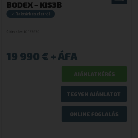
BODEX – KIS3B
✓ Raktárkészletről
Cikkszám:
IG033630
19 990
€
AJÁNLATKÉRÉS
TEGYEN AJÁNLATOT
ONLINE FOGLALÁS