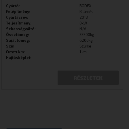
Gyártó:
BODEX
Felépítmény:
Billenős
Gyártási év:
2018
Teljesítmény:
0kW
Sebességváltó:
N/A
Össztömeg:
35500kg
Saját tömeg:
6200kg
Szín:
Szürke
Futott km:
1 km
Hajtásképlet:
RÉSZLETEK