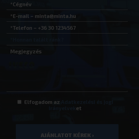
.youtube.co
Google Adatvédelmi irányelvek
* kötelezően kitöltendő
woocommerce_recently_viewed
Automattic I
Elfogadom az
Adatkezelési és jogi
eurotrade.hu
irányelvek
et
_GRECAPTCHA
Google LLC
www.google.