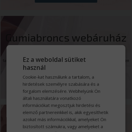
Gumiabroncs webáruház
Kínálatunkban közel 500 gumiabroncs típust talál, a fűnyírótól,
Ez a weboldal sütiket
targoncán-, a teherautó gumiabroncsok széles választékán át, egészen
használ
a bányagépekig, minden haszongépre.
Cookie-kat használunk a tartalom, a
hirdetések személyre szabására és a
MEGNÉZEM
forgalom elemzésére. Webhelyünk Ön
általi használatára vonatkozó
információkat megosztjuk hirdetési és
elemző partnereinkkel is, akik egyesíthetik
azokat más információkkal, amelyeket Ön
Márkaszerviz
biztosított számukra, vagy amelyeket a