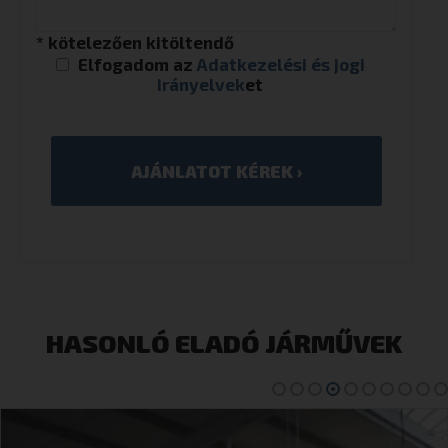
* kötelezően kitöltendő
Elfogadom az
Adatkezelési és jogi
irányelvek
et
HASONLÓ ELADÓ JÁRMŰVEK