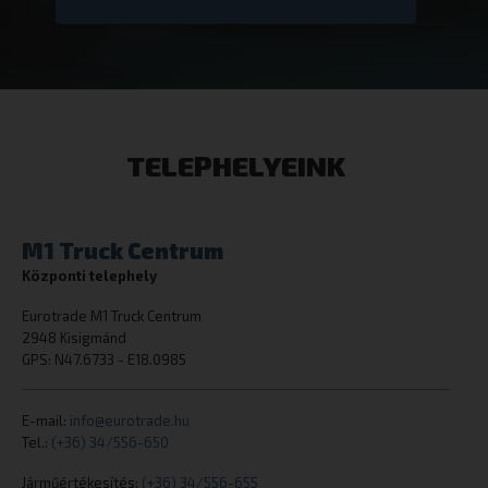
cookielawinfo-checkbox-others
dacadaguao4
eurotrade.hu
TELEPHELYEINK
M1 Truck Centrum
Központi telephely
cookielawinfo-checkbox-analytics
eurotrade.hu
Eurotrade M1 Truck Centrum
2948 Kisigmánd
GPS: N47.6733 - E18.0985
E-mail:
info@eurotrade.hu
Tel.:
(+36) 34/556-650
CookieScriptConsent
CookieScript
Járműértékesítés:
(+36) 34/556-655
eurotrade.hu