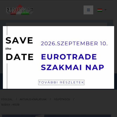
Keresés
JÁRMŰKATEGÓRIÁINK
FŐOLDAL
AKTUÁLIS KÍNÁLATUNK
FÉLPÓTKOCSI
BODEX – KIS3B