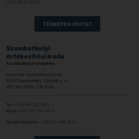
(+36) 20 911-6142
TÉRKÉPEN MUTAT
woocommerce_cart_hash
Automattic I
eurotrade.hu
Szombathelyi
értékesítési iroda
woocommerce_items_in_cart
Automattic I
Szombathelyi telephely
eurotrade.hu
Eurotrade-Szombathely Iroda
9700 Szombathely, Vásártér u. 4.
GPS: N47.2294 - E16.6524
wp_woocommerce_session_[abcdef0123456789]
eurotrade.hu
{32}
Tel.:
+(36) 94/522-083
Mobil:
+(36) 30/956-9671
Járműértékesítés:
(+36) 30/498-7440
Szolgáltató
/
Szolgáltató
/