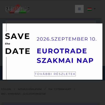
Keresés
JÁRMŰKATEGÓRIÁINK
FŐOLDAL
AKTUÁLIS KÍNÁLATUNK
TGK. 7.5 TONNA ALATT
BYD – ETM6 BASIC – ÚJ ELEKTROMOS TGK.