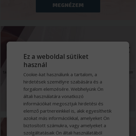
MEGNÉZEM
Gumiabroncs webáruház
Ez a weboldal sütiket
használ
Kínálatunkban közel 500 gumiabroncs típust talál, a fűnyírótól,
targoncán-, a teherautó gumiabroncsok széles választékán át, egészen
Cookie-kat használunk a tartalom, a
a bányagépekig, minden haszongépre.
hirdetések személyre szabására és a
forgalom elemzésére. Webhelyünk Ön
általi használatára vonatkozó
MEGNÉZEM
információkat megosztjuk hirdetési és
elemző partnereinkkel is, akik egyesíthetik
azokat más információkkal, amelyeket Ön
biztosított számukra, vagy amelyeket a
szolgáltatásaik Ön általi használatából