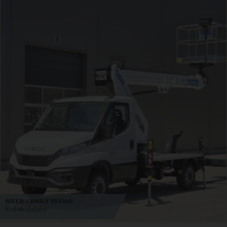
IVECO – DAILY 35C18H D
Érdeklődjön