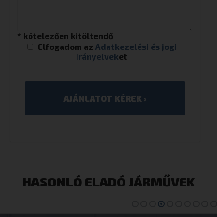
* kötelezően kitöltendő
Elfogadom az
Adatkezelési és jogi
irányelvek
et
HASONLÓ ELADÓ JÁRMŰVEK