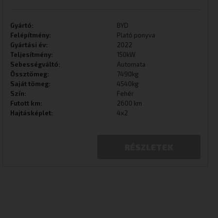
Gyártó:
BYD
Felépítmény:
Plató ponyva
Gyártási év:
2022
Teljesítmény:
150kW
Sebességváltó:
Automata
Össztömeg:
7490kg
Saját tömeg:
4540kg
Szín:
Fehér
Futott km:
2600 km
Hajtásképlet:
4x2
RÉSZLETEK