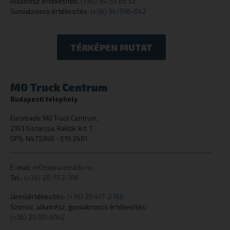
Alkatrész értékesítés:
(+36) 34/55 66 52
Gumiabroncs értékesítés:
(+36) 34/556-642
TÉRKÉPEN MUTAT
M0 Truck Centrum
_tt_enable_cookie
.eurotrade.h
Budapesti telephely
Eurotrade M0 Truck Centrum,
2143 Kistarcsa, Raktár krt. 1.
GPS: N47.5346 - E19.2481
E-mail:
m0tc@eurotrade.hu
cookielawinfo-checkbox-necessary
eurotrade.hu
Tel.:
(+36) 28/552-316
Járműértékesítés:
(+36) 20 417-2760
Szerviz, alkatrész, gumiabroncs értékesítés:
(+36) 20 911-6142