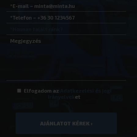
Google Adatvédelmi irányelvek
* kötelezően kitöltendő
Elfogadom az
Adatkezelési és jogi
woocommerce_recently_viewed
Automattic I
eurotrade.hu
irányelvek
et
_GRECAPTCHA
Google LLC
www.google.