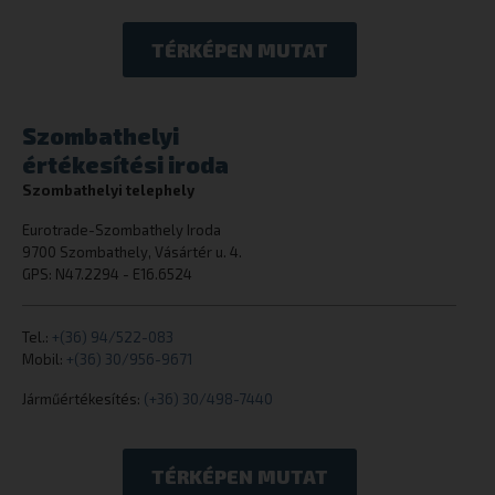
TÉRKÉPEN MUTAT
woocommerce_cart_hash
Automattic I
eurotrade.hu
Szombathelyi
értékesítési iroda
Szombathelyi telephely
woocommerce_items_in_cart
Automattic I
eurotrade.hu
Eurotrade-Szombathely Iroda
9700 Szombathely, Vásártér u. 4.
GPS: N47.2294 - E16.6524
wp_woocommerce_session_[abcdef0123456789]
eurotrade.hu
Tel.:
+(36) 94/522-083
{32}
Mobil:
+(36) 30/956-9671
Járműértékesítés:
(+36) 30/498-7440
Szolgáltató
/
Szolgáltató
/
TÉRKÉPEN MUTAT
Név
Név
Lejárat
Leírás
Lejárat
Domain
Domain