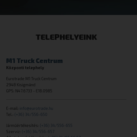
cookielawinfo-checkbox-others
dacadaguao4
eurotrade.hu
TELEPHELYEINK
M1 Truck Centrum
Központi telephely
Eurotrade M1 Truck Centrum
cookielawinfo-checkbox-analytics
eurotrade.hu
2948 Kisigmánd
GPS: N47.6733 - E18.0985
E-mail:
info@eurotrade.hu
Tel.:
(+36) 34/556-650
Járműértékesítés:
(+36) 34/556-655
CookieScriptConsent
CookieScript
eurotrade.hu
Szerviz:
(+36) 34/556-657