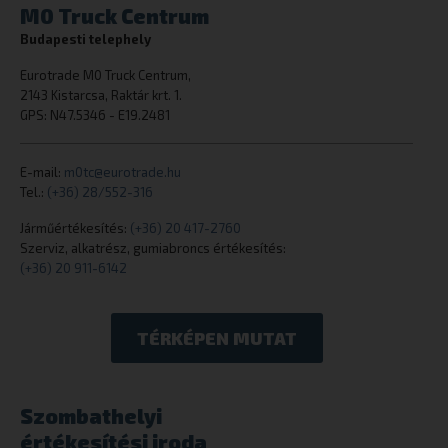
M0 Truck Centrum
Budapesti telephely
Eurotrade M0 Truck Centrum,
2143 Kistarcsa, Raktár krt. 1.
CookieScriptConsent
CookieScript
GPS: N47.5346 - E19.2481
eurotrade.hu
E-mail:
m0tc@eurotrade.hu
Tel.:
(+36) 28/552-316
Járműértékesítés:
(+36) 20 417-2760
Szerviz, alkatrész, gumiabroncs értékesítés:
(+36) 20 911-6142
TÉRKÉPEN MUTAT
_tt_enable_cookie
.eurotrade.h
Szombathelyi
értékesítési iroda