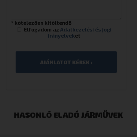
* kötelezően kitöltendő
Elfogadom az
Adatkezelési és jogi
irányelvek
et
HASONLÓ ELADÓ JÁRMŰVEK