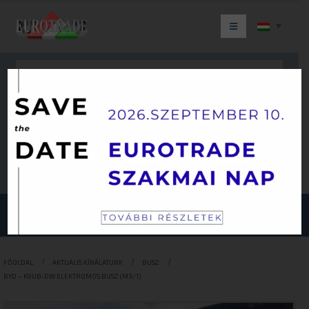
Keresés
JÁRMŰKATEGÓRIÁINK
FŐOLDAL
AKTUÁLIS KÍNÁLATUNK
BUSZ
BYD – K9UB-DW ELEKTROMOS BUSZ (M3/1)