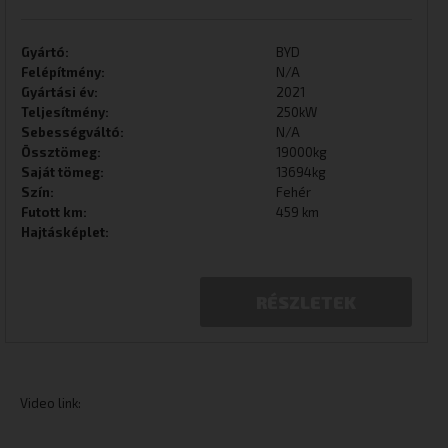
Gyártó:
BYD
Felépítmény:
N/A
Gyártási év:
2021
Teljesítmény:
250kW
Sebességváltó:
N/A
Össztömeg:
19000kg
Saját tömeg:
13694kg
Szín:
Fehér
Futott km:
459 km
Hajtásképlet:
RÉSZLETEK
Video link: