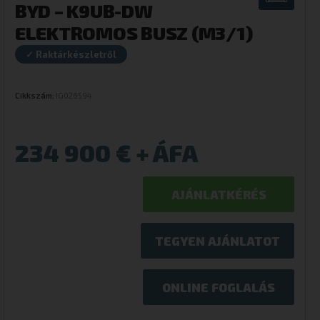
BYD – K9UB-DW
ELEKTROMOS BUSZ (M3/1)
✓ Raktárkészletről
Cikkszám:
IG026594
234 900
€
AJÁNLATKÉRÉS
TEGYEN AJÁNLATOT
ONLINE FOGLALÁS