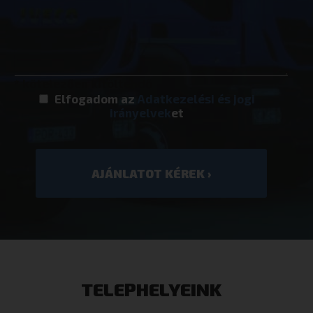
* kötelezően kitöltendő
VISITOR_PRIVACY_METADATA
YouTube
.youtube.co
Elfogadom az
Adatkezelési és jogi
irányelvek
et
Google Adatvédelmi irányelvek
TELEPHELYEINK
woocommerce_recently_viewed
Automattic I