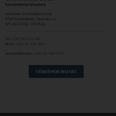
Szombathelyi telephely
cookielawinfo-checkbox-necessary
eurotrade.hu
Eurotrade-Szombathely Iroda
9700 Szombathely, Vásártér u. 4.
GPS: N47.2294 - E16.6524
Tel.:
+(36) 94/522-083
Mobil:
+(36) 30/956-9671
Járműértékesítés:
(+36) 30/498-7440
woocommerce_cart_hash
Automattic I
eurotrade.hu
TÉRKÉPEN MUTAT
woocommerce_items_in_cart
Automattic I
eurotrade.hu
wp_woocommerce_session_[abcdef0123456789]
eurotrade.hu