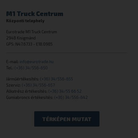
eurotrade.hu
M1 Truck Centrum
Központi telephely
_GRECAPTCHA
Google LLC
www.google.
Eurotrade M1 Truck Centrum
2948 Kisigmánd
GPS: N47.6733 - E18.0985
E-mail:
info@eurotrade.hu
Tel.:
(+36) 34/556-650
cookielawinfo-checkbox-others
dacadaguao4
eurotrade.hu
Járműértékesítés:
(+36) 34/556-655
Szerviz:
(+36) 34/556-657
Alkatrész értékesítés:
(+36) 34/55 66 52
Gumiabroncs értékesítés:
(+36) 34/556-642
TÉRKÉPEN MUTAT
cookielawinfo-checkbox-analytics
eurotrade.hu