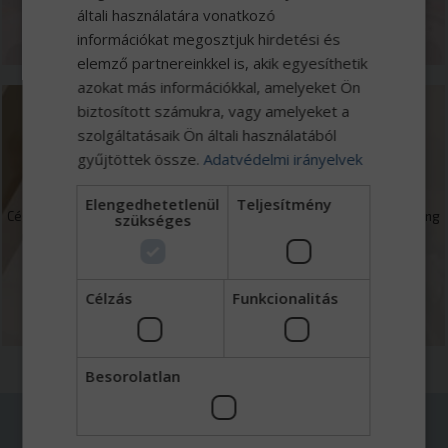
általi használatára vonatkozó
MEGNÉZEM
információkat megosztjuk hirdetési és
elemző partnereinkkel is, akik egyesíthetik
azokat más információkkal, amelyeket Ön
biztosított számukra, vagy amelyeket a
szolgáltatásaik Ön általi használatából
Finanszírozás
gyűjtöttek össze.
Adatvédelmi irányelvek
Elengedhetetlenül
Teljesítmény
Cégcsoportunkhoz tartozó Eurotrade Capital Zrt. kereskedelmi faktoring
szükséges
mellett forgóeszköz és beruházások finanszírozásával foglalkozik.
MEGNÉZEM
Célzás
Funkcionalitás
Besorolatlan
AKIKHEZ FORDULHAT