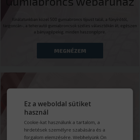
Gumiabroncs webáruház
Kínálatunkban közel 500 gumiabroncs típust talál, a fűnyírótól,
targoncán-, a teherautó gumiabroncsok széles választékán át, egészen
a bányagépekig, minden haszongépre.
MEGNÉZEM
Márkaszerviz
Ez a weboldal sütiket
használ
Jól felszerelt 13 beállásos szervizbázisunk Iveco, Tatra, Wielton,
Mercedes-Benz hivatalos márkaszerviz műszaki vizsgasorral és
Cookie-kat használunk a tartalom, a
kamionmosóval.
hirdetések személyre szabására és a
forgalom elemzésére. Webhelyünk Ön