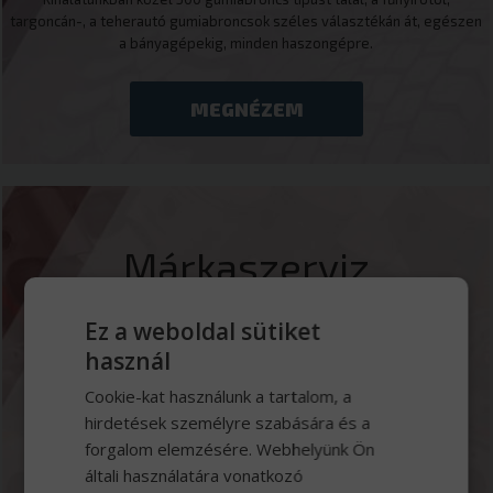
targoncán-, a teherautó gumiabroncsok széles választékán át, egészen
a bányagépekig, minden haszongépre.
MEGNÉZEM
Márkaszerviz
Ez a weboldal sütiket
Jól felszerelt 13 beállásos szervizbázisunk Iveco, Tatra, Wielton,
Mercedes-Benz hivatalos márkaszerviz műszaki vizsgasorral és
használ
kamionmosóval.
Cookie-kat használunk a tartalom, a
hirdetések személyre szabására és a
MEGNÉZEM
forgalom elemzésére. Webhelyünk Ön
általi használatára vonatkozó