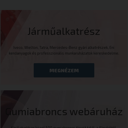
Járműalkatrész
Iveco, Wielton, Tatra, Mercedes-Benz gyári alkatrészek, Eni
kenőanyagok és professzionális munkaruházatok kereskedelme.
MEGNÉZEM
Gumiabroncs webáruház
Kínálatunkban közel 500 gumiabroncs típust talál, a fűnyírótól,