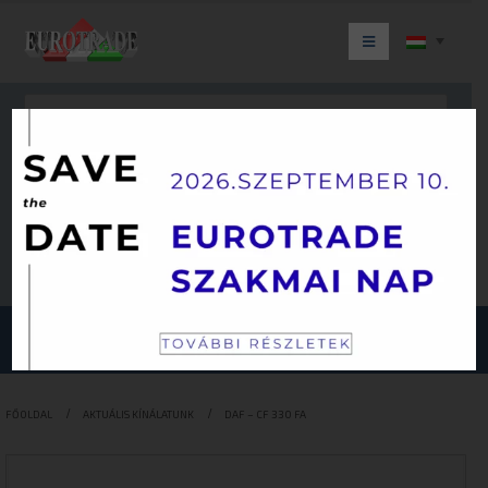
Keresés
JÁRMŰKATEGÓRIÁINK
FŐOLDAL
AKTUÁLIS KÍNÁLATUNK
DAF – CF 330 FA