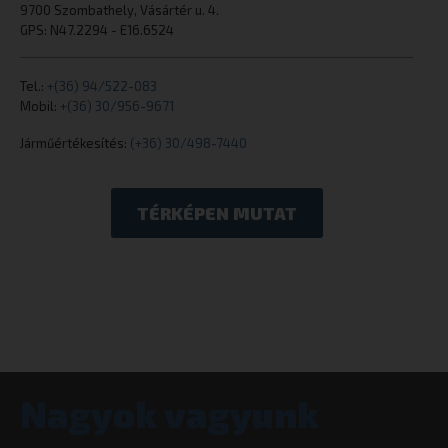
9700 Szombathely, Vásártér u. 4.
cookielawinfo-checkbox-necessary
eurotrade.hu
GPS: N47.2294 - E16.6524
Tel.:
+(36) 94/522-083
Mobil:
+(36) 30/956-9671
Járműértékesítés:
(+36) 30/498-7440
woocommerce_cart_hash
Automattic I
eurotrade.hu
TÉRKÉPEN MUTAT
woocommerce_items_in_cart
Automattic I
eurotrade.hu
Nagyok vagyunk
wp_woocommerce_session_[abcdef0123456789]
eurotrade.hu
{32}