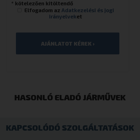
* kötelezően kitöltendő
Elfogadom az
Adatkezelési és jogi
irányelvek
et
HASONLÓ ELADÓ JÁRMŰVEK
KAPCSOLÓDÓ SZOLGÁLTATÁSOK