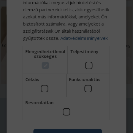
információkat megosztjuk hirdetési és
elemző partnereinkkel is, akik egyesíthetik
azokat más információkkal, amelyeket Ön
biztosított számukra, vagy amelyeket a
Finanszírozás
szolgáltatásaik Ön általi használatából
gyűjtöttek össze.
Adatvédelmi irányelvek
Cégcsoportunkhoz tartozó Eurotrade Capital Zrt. kereskedelmi faktoring
Elengedhetetlenül
Teljesítmény
mellett forgóeszköz és beruházások finanszírozásával foglalkozik.
szükséges
MEGNÉZEM
Célzás
Funkcionalitás
Besorolatlan
AKIKHEZ FORDULHAT
Jármű üzletág központ