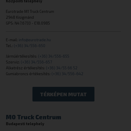
Központi telephely
_GRECAPTCHA
Google LLC
Eurotrade M1 Truck Centrum
www.google.
2948 Kisigmánd
GPS: N47.6733 - E18.0985
E-mail:
info@eurotrade.hu
Tel.:
(+36) 34/556-650
cookielawinfo-checkbox-others
dacadaguao4
Járműértékesítés:
(+36) 34/556-655
eurotrade.hu
Szerviz:
(+36) 34/556-657
Alkatrész értékesítés:
(+36) 34/55 66 52
Gumiabroncs értékesítés:
(+36) 34/556-642
TÉRKÉPEN MUTAT
cookielawinfo-checkbox-analytics
eurotrade.hu
M0 Truck Centrum
Budapesti telephely