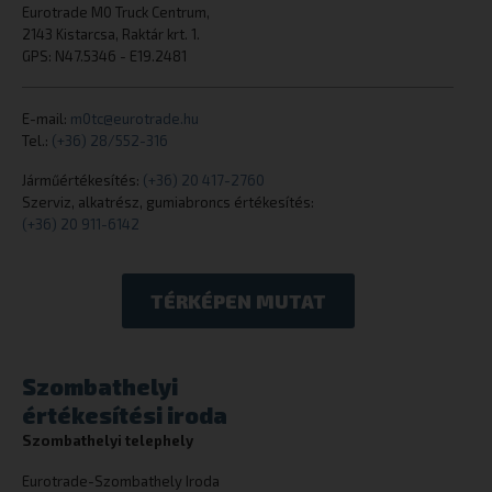
Eurotrade M0 Truck Centrum,
2143 Kistarcsa, Raktár krt. 1.
GPS: N47.5346 - E19.2481
CookieScriptConsent
CookieScript
eurotrade.hu
E-mail:
m0tc@eurotrade.hu
Tel.:
(+36) 28/552-316
Járműértékesítés:
(+36) 20 417-2760
Szerviz, alkatrész, gumiabroncs értékesítés:
(+36) 20 911-6142
TÉRKÉPEN MUTAT
_tt_enable_cookie
.eurotrade.h
Szombathelyi
értékesítési iroda
Szombathelyi telephely
Eurotrade-Szombathely Iroda