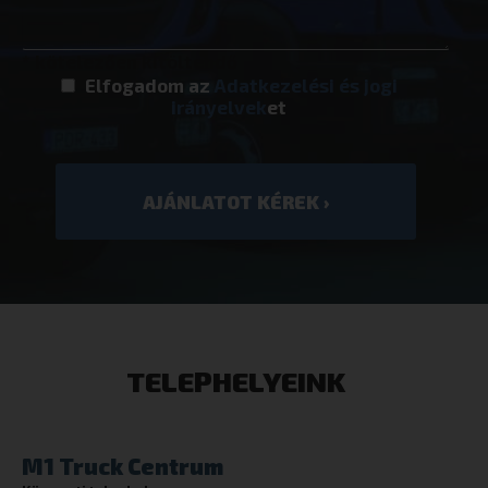
* kötelezően kitöltendő
Elfogadom az
Adatkezelési és jogi
VISITOR_PRIVACY_METADATA
YouTube
irányelvek
et
.youtube.co
Google Adatvédelmi irányelvek
TELEPHELYEINK
woocommerce_recently_viewed
Automattic I
M1 Truck Centrum
eurotrade.hu