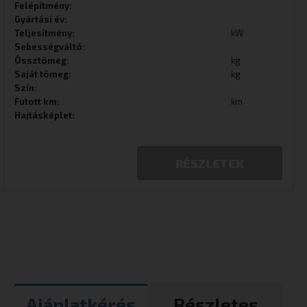
Felépítmény:
Gyártási év:
Teljesítmény:
kW
Sebességváltó:
Össztömeg:
kg
Saját tömeg:
kg
Szín:
Futott km:
km
Hajtásképlet:
RÉSZLETEK
Ajánlatkérés
Részletes