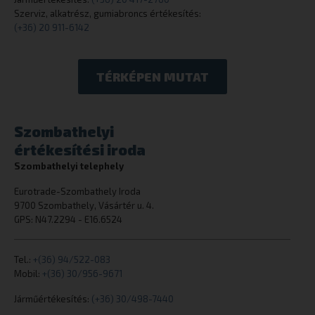
Szerviz, alkatrész, gumiabroncs értékesítés:
(+36) 20 911-6142
woocommerce_cart_hash
Automattic I
TÉRKÉPEN MUTAT
eurotrade.hu
Szombathelyi
értékesítési iroda
woocommerce_items_in_cart
Automattic I
eurotrade.hu
Szombathelyi telephely
Eurotrade-Szombathely Iroda
9700 Szombathely, Vásártér u. 4.
GPS: N47.2294 - E16.6524
wp_woocommerce_session_[abcdef0123456789]
eurotrade.hu
{32}
Tel.:
+(36) 94/522-083
Mobil:
+(36) 30/956-9671
Járműértékesítés:
(+36) 30/498-7440