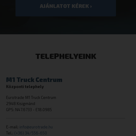
cookielawinfo-checkbox-others
dacadaguao4
eurotrade.hu
TELEPHELYEINK
M1 Truck Centrum
Központi telephely
cookielawinfo-checkbox-analytics
eurotrade.hu
Eurotrade M1 Truck Centrum
2948 Kisigmánd
GPS: N47.6733 - E18.0985
E-mail:
info@eurotrade.hu
Tel.:
(+36) 34/556-650
CookieScriptConsent
CookieScript