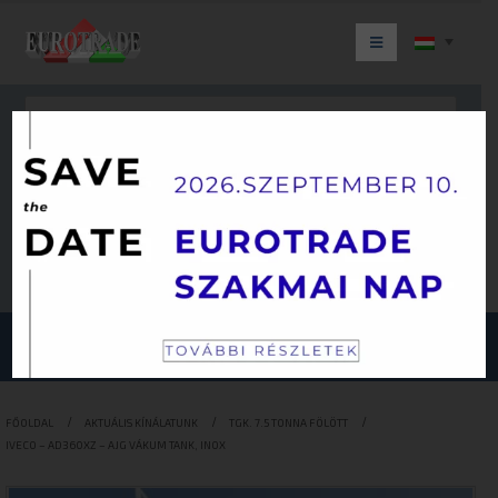
Keresés
JÁRMŰKATEGÓRIÁINK
FŐOLDAL
AKTUÁLIS KÍNÁLATUNK
TGK. 7.5 TONNA FÖLÖTT
IVECO – AD360XZ – AJG VÁKUM TANK, INOX