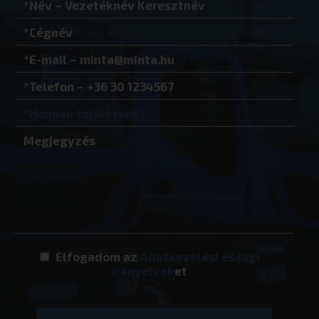
VISITOR_PRIVACY_METADATA
YouTube
.youtube.co
Google Adatvédelmi irányelvek
woocommerce_recently_viewed
Automattic I
* kötelezően kitöltendő
eurotrade.hu
Elfogadom az
Adatkezelési és jogi
irányelvek
et
_GRECAPTCHA
Google LLC
www.google.