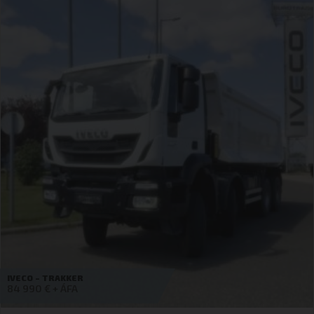
IVECO – TRAKKER
Érdeklődjön