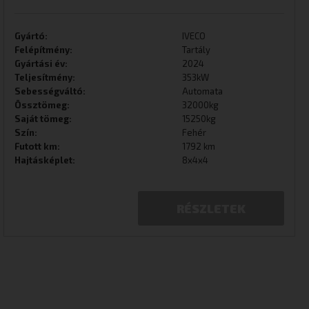
Gyártó:
IVECO
Felépítmény:
Tartály
Gyártási év:
2024
Teljesítmény:
353kW
Sebességváltó:
Automata
Össztömeg:
32000kg
Saját tömeg:
15250kg
Szín:
Fehér
Futott km:
1792 km
Hajtásképlet:
8x4x4
RÉSZLETEK