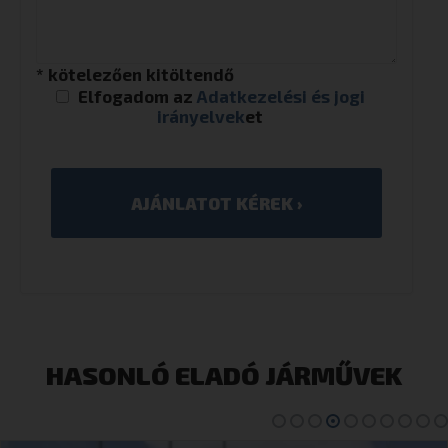
* kötelezően kitöltendő
Elfogadom az
Adatkezelési és jogi
irányelvek
et
HASONLÓ ELADÓ JÁRMŰVEK