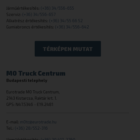
eurotrade.hu
Járműértékesítés:
(+36) 34/556-655
Szerviz:
(+36) 34/556-657
Alkatrész értékesítés:
(+36) 34/55 66 52
Gumiabroncs értékesítés:
(+36) 34/556-642
TÉRKÉPEN MUTAT
_tt_enable_cookie
.eurotrade.h
M0 Truck Centrum
Budapesti telephely
Eurotrade M0 Truck Centrum,
2143 Kistarcsa, Raktár krt. 1.
GPS: N47.5346 - E19.2481
cookielawinfo-checkbox-necessary
eurotrade.hu
E-mail:
m0tc@eurotrade.hu
Tel.:
(+36) 28/552-316
Járműértékesítés:
(+36) 20 417-2760