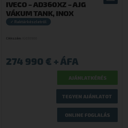
IVECO – AD360XZ – AJG
VÁKUM TANK, INOX
✓ Raktárkészletről
Cikkszám:
IG030900
274 990
€
AJÁNLATKÉRÉS
TEGYEN AJÁNLATOT
ONLINE FOGLALÁS