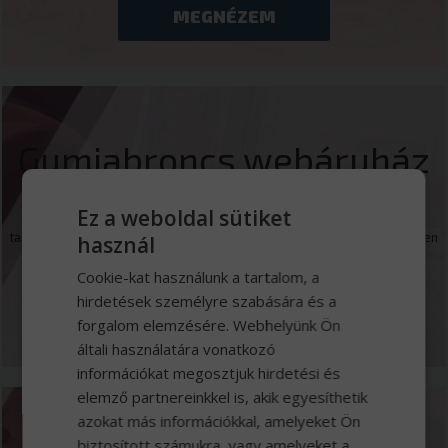
MEGNÉZEM
Gumiabroncs webáruház
Ez a weboldal sütiket
Kínálatunkban közel 500 gumiabroncs típust talál, a fűnyírótól,
targoncán-, a teherautó gumiabroncsok széles választékán át, egészen
használ
a bányagépekig, minden haszongépre.
Cookie-kat használunk a tartalom, a
hirdetések személyre szabására és a
MEGNÉZEM
forgalom elemzésére. Webhelyünk Ön
általi használatára vonatkozó
információkat megosztjuk hirdetési és
elemző partnereinkkel is, akik egyesíthetik
azokat más információkkal, amelyeket Ön
biztosított számukra, vagy amelyeket a