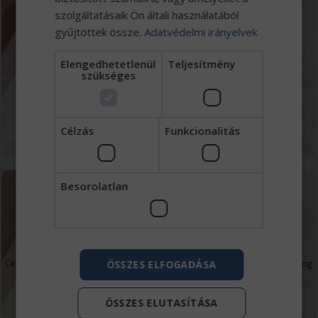
Márkaszerviz
szolgáltatásaik Ön általi használatából
gyűjtöttek össze.
Adatvédelmi irányelvek
Jól felszerelt 13 beállásos szervizbázisunk Iveco, Tatra, Wielton,
Elengedhetetlenül
Teljesítmény
Mercedes-Benz hivatalos márkaszerviz műszaki vizsgasorral és
szükséges
kamionmosóval.
MEGNÉZEM
Célzás
Funkcionalitás
Besorolatlan
Finanszírozás
ÖSSZES ELFOGADÁSA
Cégcsoportunkhoz tartozó Eurotrade Capital Zrt. kereskedelmi faktoring
mellett forgóeszköz és beruházások finanszírozásával foglalkozik.
ÖSSZES ELUTASÍTÁSA