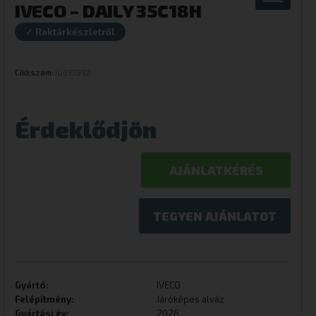
IVECO – DAILY 35C18H
✓ Raktárkészletről
Cikkszám:
IG033992
Érdeklődjön
AJÁNLATKÉRÉS
TEGYEN AJÁNLATOT
Gyártó:
IVECO
Felépítmény:
Járóképes alváz
Gyártási év:
2026