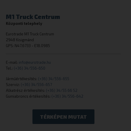
M1 Truck Centrum
Központi telephely
Eurotrade M1 Truck Centrum
CookieScriptConsent
CookieScript
eurotrade.hu
2948 Kisigmánd
GPS: N47.6733 - E18.0985
E-mail:
info@eurotrade.hu
Tel.:
(+36) 34/556-650
Járműértékesítés:
(+36) 34/556-655
Szerviz:
(+36) 34/556-657
Alkatrész értékesítés:
(+36) 34/55 66 52
Gumiabroncs értékesítés:
(+36) 34/556-642
_tt_enable_cookie
.eurotrade.h
TÉRKÉPEN MUTAT