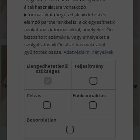
kamionmosóval.
általi használatára vonatkozó
információkat megosztjuk hirdetési és
elemző partnereinkkel is, akik egyesíthetik
MEGNÉZEM
azokat más információkkal, amelyeket Ön
biztosított számukra, vagy amelyeket a
szolgáltatásaik Ön általi használatából
gyűjtöttek össze.
Adatvédelmi irányelvek
Finanszírozás
Elengedhetetlenül
Teljesítmény
szükséges
Cégcsoportunkhoz tartozó Eurotrade Capital Zrt. kereskedelmi faktoring
mellett forgóeszköz és beruházások finanszírozásával foglalkozik.
Célzás
Funkcionalitás
MEGNÉZEM
Besorolatlan