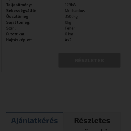
Teljesítmény:
129kW
Sebességváltó:
Mechanikus
Össztömeg:
3500kg
Saját tömeg:
0kg
Szín:
Fehér
Futott km:
0 km
Hajtásképlet:
4x2
RÉSZLETEK
Ajánlatkérés
Részletes