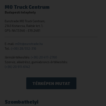
M0 Truck Centrum
cookielawinfo-checkbox-necessary
eurotrade.hu
Budapesti telephely
Eurotrade M0 Truck Centrum,
2143 Kistarcsa, Raktár krt. 1.
GPS: N47.5346 - E19.2481
E-mail:
m0tc@eurotrade.hu
Tel.:
(+36) 28/552-316
woocommerce_cart_hash
Automattic I
eurotrade.hu
Járműértékesítés:
(+36) 20 417-2760
Szerviz, alkatrész, gumiabroncs értékesítés:
(+36) 20 911-6142
woocommerce_items_in_cart
Automattic I
eurotrade.hu
TÉRKÉPEN MUTAT
Szombathelyi
wp_woocommerce_session_[abcdef0123456789]
eurotrade.hu