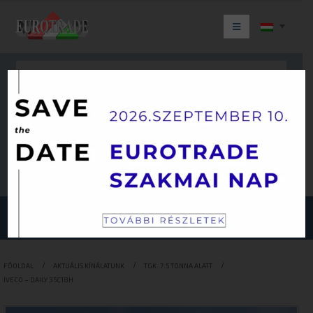
Keresés
JÁRMŰKATEGÓRIÁINK
FŐOLDAL
AKTUÁLIS KÍNÁLATUNK
TGK. 7.5 TONNA ALATT
IVECO – DAILY 35C18H