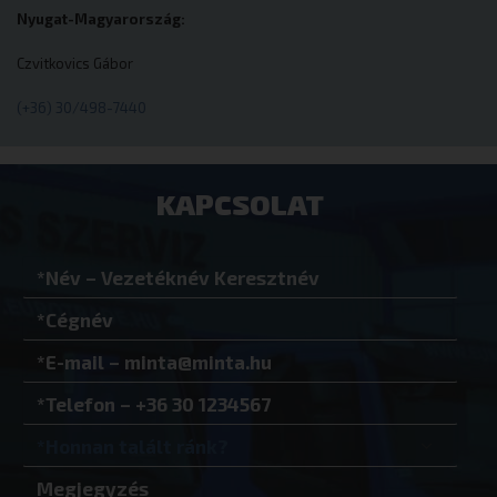
eurotrade.hu
Nyugat-Magyarország:
Czvitkovics Gábor
(+36) 30/498-7440
VISITOR_PRIVACY_METADATA
YouTube
.youtube.co
KAPCSOLAT
Google Adatvédelmi irányelvek