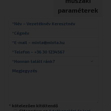
műszaki
paraméterek
* kötelezően kitöltendő
Elfogadom az
Adatkezelési és jogi