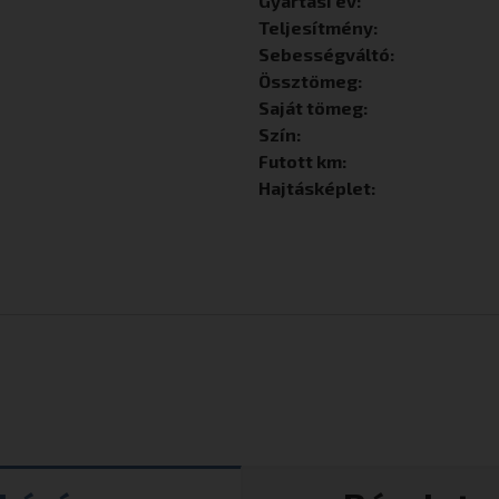
Gyártási év:
Teljesítmény:
Sebességváltó:
Össztömeg:
Saját tömeg:
Szín:
Futott km:
Hajtásképlet: