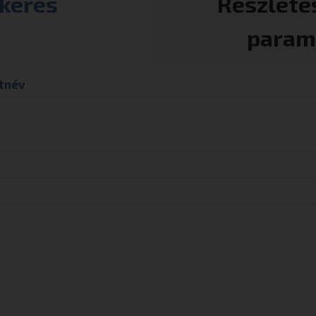
tkérés
Részlete
param