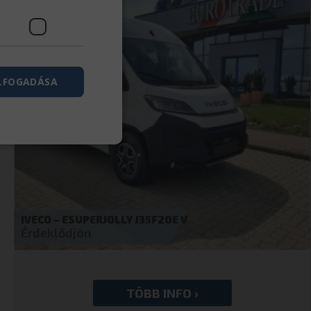
ELFOGADÁSA
rolatlan
ói bejelentkezést és
J35F20E V
IVECO – DAILY 35S18H
Érdeklődjön
a használják, hogy
használó
 cookie-k
boldalon.
elhasználó