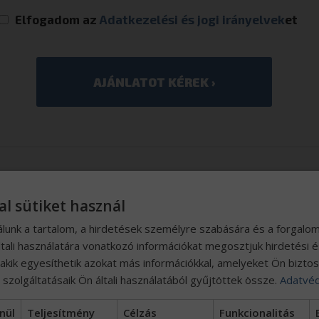
Elfogadom az
Adatkezelési és jogi irányelvek
et
ONLÓ ELADÓ JÁRM
al sütiket használ
álunk a tartalom, a hirdetések személyre szabására és a forgalo
tali használatára vonatkozó információkat megosztjuk hirdetési 
, akik egyesíthetik azokat más információkkal, amelyeket Ön bizto
szolgáltatásaik Ön általi használatából gyűjtöttek össze.
Adatvéd
nül
Teljesítmény
Célzás
Funkcionalitás