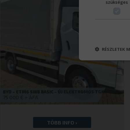
szükséges
RÉSZLETEK M
Elenge
Az elengedhetetlenül
a fiókkezelést. A w
 ÚJ ELEKTROMOS TGK.
BYD – ETP3 – TESZTAUT
19 900
€
Név
cookieyes-consen
VISITOR_PRIVACY