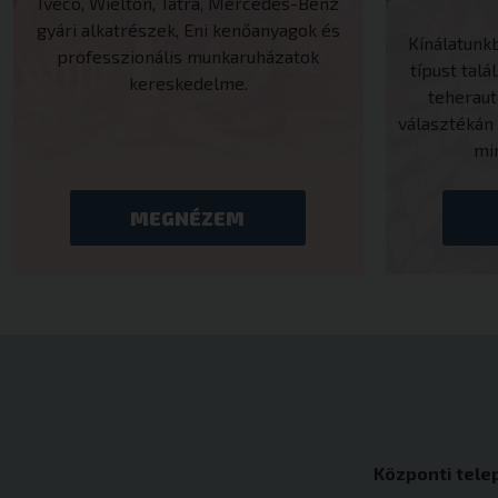
Iveco, Wielton, Tatra, Mercedes-Benz
gyári alkatrészek, Eni kenőanyagok és
Kínálatunk
professzionális munkaruházatok
típust talál
kereskedelme.
teherau
_tt_enable_cookie
választékán 
mi
cookielawinfo-ch
MEGNÉZEM
woocommerce_car
woocommerce_ite
wp_woocommerce_
{32}
Központi tele