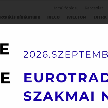
Jármű főoldal
Kapcsolat
ktuális kínálatunk
IVECO
WIELTON
TATRA
Használt adás-vétel
VS-mon
.5 TONNA ALATT
IVECO – DAILY 35S14H
IVECO – 