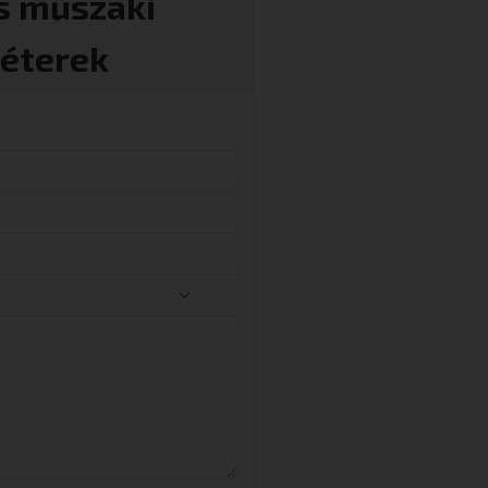
s műszaki
éterek