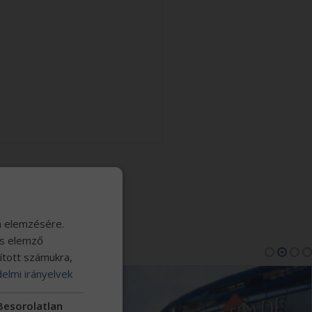
ŰVEK
m elemzésére.
és elemző
sított számukra,
elmi irányelvek
Besorolatlan