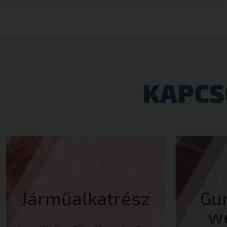
Googl
woocommerce_rec
KAPCS
_GRECAPTCHA
cookielawinfo-che
cookielawinfo-che
Járműalkatrész
Gu
w
CookieScriptConse