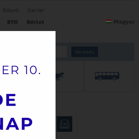
Rólunk
Karrier
Magyar
BYD
Bérlet
t
Langendorf
Keresés
DAILY