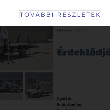
35S14H
Cikkszám:
IG034074
Érdeklődj
Gyártó:
Felépítmény: