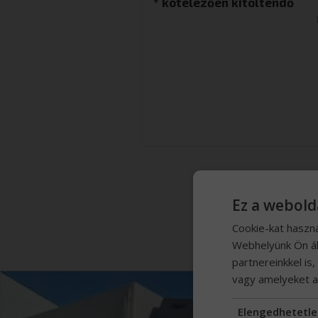
* kötelezően kitöltendő
HAS
Ez a webold
Cookie-kat haszn
Webhelyünk Ön ál
partnereinkkel is
vagy amelyeket a 
Elengedhetetle