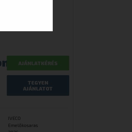
ön
AJÁNLATKÉRÉS
TEGYEN
AJÁNLATOT
IVECO
Emelőkosaras