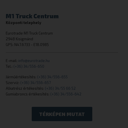
M1 Truck Centrum
Központi telephely
Eurotrade M1 Truck Centrum
CookieScriptConsent
CookieScript
eurotrade.hu
2948 Kisigmánd
GPS: N47.6733 - E18.0985
E-mail:
info@eurotrade.hu
Tel.:
(+36) 34/556-650
Járműértékesítés:
(+36) 34/556-655
Szerviz:
(+36) 34/556-657
Alkatrész értékesítés:
(+36) 34/55 66 52
Gumiabroncs értékesítés:
(+36) 34/556-642
_tt_enable_cookie
.eurotrade.h
TÉRKÉPEN MUTAT