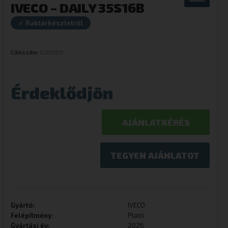
IVECO – DAILY 35S16B
✓ Raktárkészletről
Cikkszám:
IG033831
Érdeklődjön
AJÁNLATKÉRÉS
TEGYEN AJÁNLATOT
Gyártó:
IVECO
Felépítmény:
Plató
Gyártási év:
2026