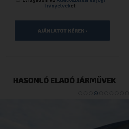
irányelvek
et
HASONLÓ ELADÓ JÁRMŰVEK