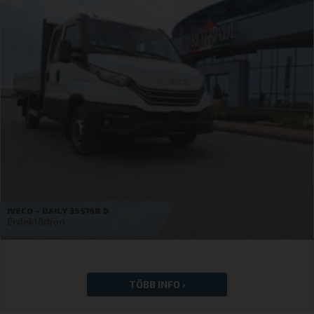
BYD – ETP3 – TESZTAUTÓ!!
19 900
€