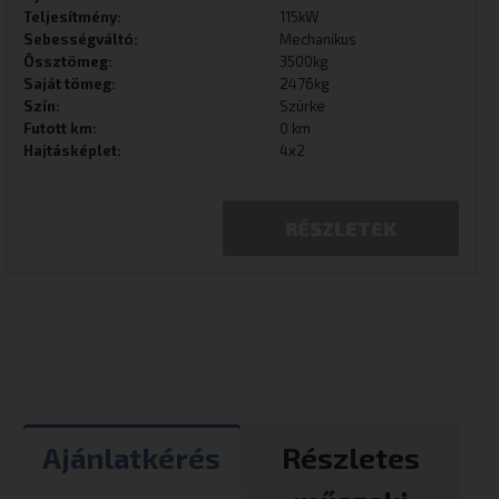
Teljesítmény:
115kW
Sebességváltó:
Mechanikus
Össztömeg:
3500kg
Saját tömeg:
2476kg
Szín:
Szürke
Futott km:
0 km
Hajtásképlet:
4x2
RÉSZLETEK
Ajánlatkérés
Részletes