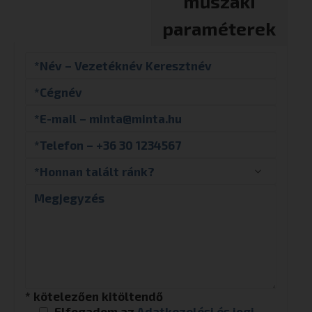
műszaki
paraméterek
* kötelezően kitöltendő
Elfogadom az
Adatkezelési és jogi