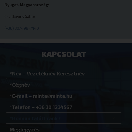
eurotrade.hu
Nyugat-Magyarország:
Czvitkovics Gábor
(+36) 30/498-7440
VISITOR_PRIVACY_METADATA
YouTube
.youtube.co
KAPCSOLAT
Google Adatvédelmi irányelvek