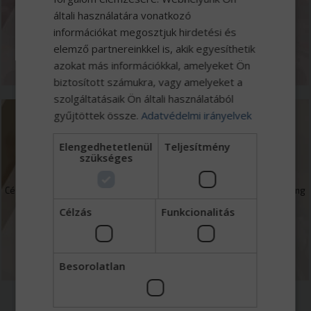
kamionmosóval.
általi használatára vonatkozó
információkat megosztjuk hirdetési és
elemző partnereinkkel is, akik egyesíthetik
MEGNÉZEM
azokat más információkkal, amelyeket Ön
biztosított számukra, vagy amelyeket a
szolgáltatásaik Ön általi használatából
gyűjtöttek össze.
Adatvédelmi irányelvek
Finanszírozás
Elengedhetetlenül
Teljesítmény
szükséges
Cégcsoportunkhoz tartozó Eurotrade Capital Zrt. kereskedelmi faktoring
mellett forgóeszköz és beruházások finanszírozásával foglalkozik.
Célzás
Funkcionalitás
MEGNÉZEM
Besorolatlan