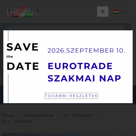
Keresés
JÁRMŰKATEGÓRIÁINK
FŐOLDAL
AKTUÁLIS KÍNÁLATUNK
TGK. 7.5 TONNA ALATT
IVECO – DAILY 35S16B