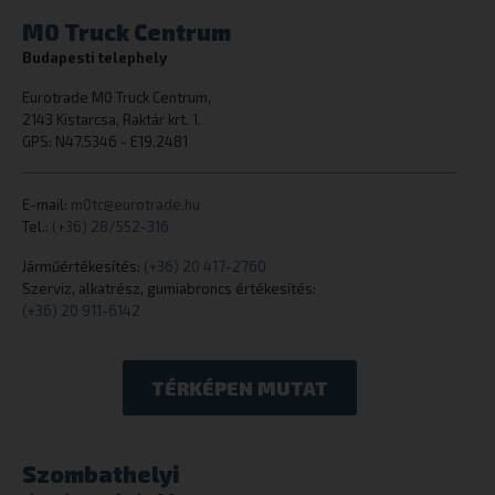
M0 Truck Centrum
cookielawinfo-checkbox-necessary
eurotrade.hu
Budapesti telephely
Eurotrade M0 Truck Centrum,
2143 Kistarcsa, Raktár krt. 1.
GPS: N47.5346 - E19.2481
E-mail:
m0tc@eurotrade.hu
Tel.:
(+36) 28/552-316
woocommerce_cart_hash
Automattic I
eurotrade.hu
Járműértékesítés:
(+36) 20 417-2760
Szerviz, alkatrész, gumiabroncs értékesítés:
(+36) 20 911-6142
woocommerce_items_in_cart
Automattic I
eurotrade.hu
TÉRKÉPEN MUTAT
Szombathelyi
wp_woocommerce_session_[abcdef0123456789]
eurotrade.hu