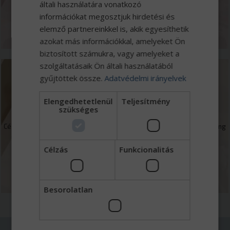
általi használatára vonatkozó
információkat megosztjuk hirdetési és
MEGNÉZEM
elemző partnereinkkel is, akik egyesíthetik
azokat más információkkal, amelyeket Ön
biztosított számukra, vagy amelyeket a
szolgáltatásaik Ön általi használatából
gyűjtöttek össze.
Adatvédelmi irányelvek
Finanszírozás
Elengedhetetlenül
Teljesítmény
szükséges
Cégcsoportunkhoz tartozó Eurotrade Capital Zrt. kereskedelmi faktoring
mellett forgóeszköz és beruházások finanszírozásával foglalkozik.
Célzás
Funkcionalitás
MEGNÉZEM
Besorolatlan