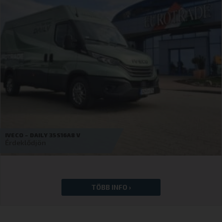
IVECO – ESUPERJOLLY J35F20E V
42 150
€