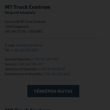
M1 Truck Centrum
Központi telephely
Eurotrade M1 Truck Centrum
CookieScriptConsent
CookieScript
2948 Kisigmánd
eurotrade.hu
GPS: N47.6733 - E18.0985
E-mail:
info@eurotrade.hu
Tel.:
(+36) 34/556-650
Járműértékesítés:
(+36) 34/556-655
Szerviz:
(+36) 34/556-657
Alkatrész értékesítés:
(+36) 34/55 66 52
Gumiabroncs értékesítés:
(+36) 34/556-642
_tt_enable_cookie
.eurotrade.h
TÉRKÉPEN MUTAT