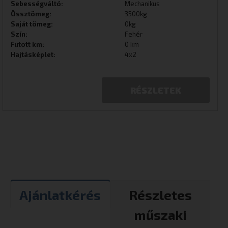
Sebességváltó:
Mechanikus
Össztömeg:
3500kg
Saját tömeg:
0kg
Szín:
Fehér
Futott km:
0 km
Hajtásképlet:
4x2
RÉSZLETEK
Ajánlatkérés
Részletes
műszaki