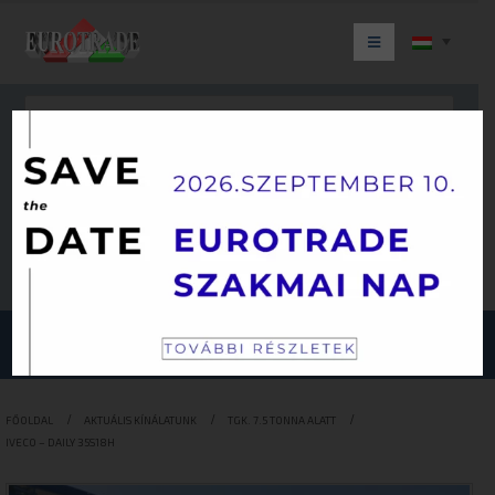
Keresés
JÁRMŰKATEGÓRIÁINK
FŐOLDAL
AKTUÁLIS KÍNÁLATUNK
TGK. 7.5 TONNA ALATT
IVECO – DAILY 35S18H