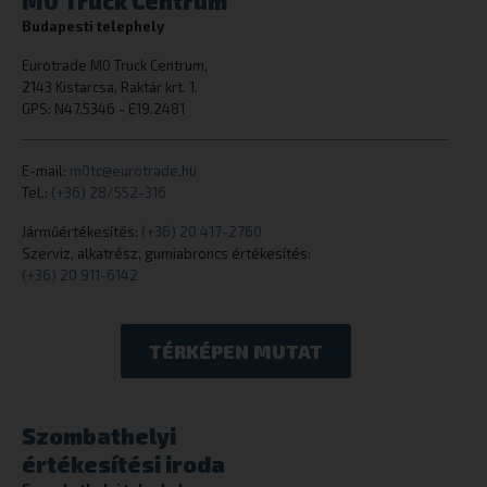
M0 Truck Centrum
Budapesti telephely
cookielawinfo-checkbox-necessary
eurotrade.hu
Eurotrade M0 Truck Centrum,
2143 Kistarcsa, Raktár krt. 1.
GPS: N47.5346 - E19.2481
E-mail:
m0tc@eurotrade.hu
Tel.:
(+36) 28/552-316
woocommerce_cart_hash
Automattic I
Járműértékesítés:
(+36) 20 417-2760
eurotrade.hu
Szerviz, alkatrész, gumiabroncs értékesítés:
(+36) 20 911-6142
woocommerce_items_in_cart
Automattic I
TÉRKÉPEN MUTAT
eurotrade.hu
Szombathelyi
értékesítési iroda
wp_woocommerce_session_[abcdef0123456789]
eurotrade.hu
{32}