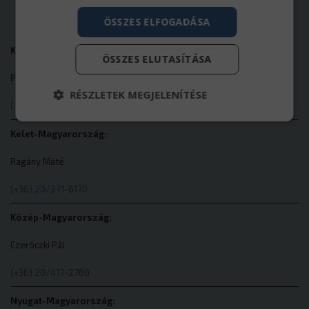
AKIKHEZ FORDULHAT
ÖSSZES ELFOGADÁSA
Központi telephely:
ÖSSZES ELUTASÍTÁSA
Pirityi Béla
RÉSZLETEK MEGJELENÍTÉSE
(+36) 20/934-8321
Kelet-Magyarország:
Elengedhetetlenül szükséges
Teljesítmény
Ragány Máté
Célzás
Funkcionalitás
Besorolatlan
(+36) 20/271-6170
Az elengedhetetlenül szükséges sütik lehetővé
teszik a webhely alapvető funkcióit, például a
felhasználói bejelentkezést és a fiókkezelést. A
Közép-Magyarország:
weboldal nem használható megfelelően az
elengedhetetlenül szükséges sütik nélkül.
Czeróczki Pál
Szolgáltató
/
Név
Domain
(+36) 20/417-2760
cookieyes-consent
CookieYes
eurotrade.hu
Nyugat-Magyarország: