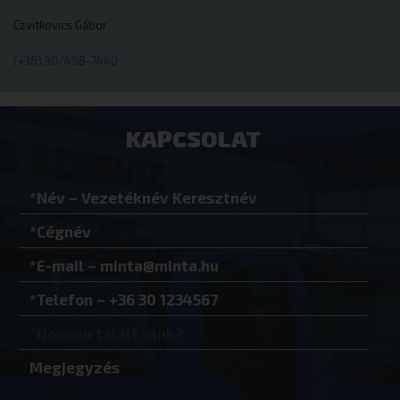
Czvitkovics Gábor
(+36) 30/498-7440
VISITOR_PRIVACY_METADATA
YouTube
.youtube.co
KAPCSOLAT
Google Adatvédelmi irányelvek
woocommerce_recently_viewed
Automattic I