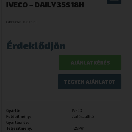
IVECO – DAILY 35S18H
Cikkszám:
IG031968
Érdeklődjön
AJÁNLATKÉRÉS
TEGYEN AJÁNLATOT
Gyártó:
IVECO
Felépítmény:
Autószállító
Gyártási év:
Teljesítmény:
129kW