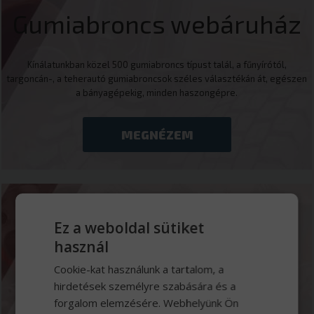
Gumiabroncs webáruház
Kínálatunkban közel 500 gumiabroncs típust talál, a fűnyírótól,
targoncán-, a teherautó gumiabroncsok széles választékán át, egészen
a bányagépekig, minden haszongépre.
MEGNÉZEM
Ez a weboldal sütiket
Márkaszerviz
használ
Cookie-kat használunk a tartalom, a
Jól felszerelt 13 beállásos szervizbázisunk Iveco, Tatra, Wielton,
hirdetések személyre szabására és a
Mercedes-Benz hivatalos márkaszerviz műszaki vizsgasorral és
forgalom elemzésére. Webhelyünk Ön
kamionmosóval.