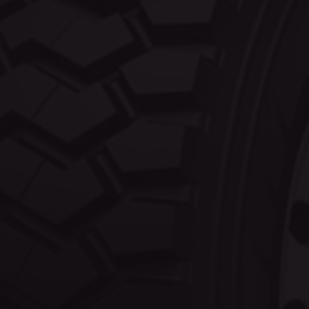
eurotrade.hu
cookielawinfo-checkbox-analytics
eurotrade.hu
CookieScriptConsent
CookieScript
eurotrade.hu