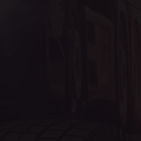
Célzás
Funkcionalitás
Besorolatlan
Az elengedhetetlenül szükséges sütik lehetővé
teszik a webhely alapvető funkcióit, például a
felhasználói bejelentkezést és a fiókkezelést. A
weboldal nem használható megfelelően az
elengedhetetlenül szükséges sütik nélkül.
Szolgáltató
/
Név
Domain
cookieyes-consent
CookieYes
eurotrade.hu
VISITOR_PRIVACY_METADATA
YouTube
.youtube.co