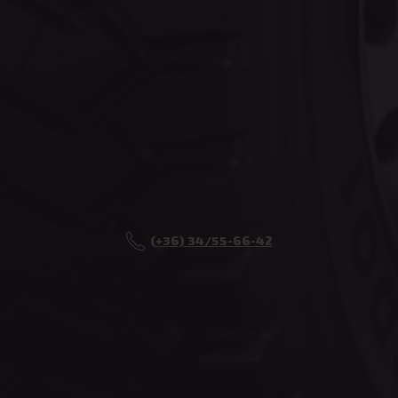
_tt_enable_cookie
.eurotrade.h
cookielawinfo-checkbox-necessary
eurotrade.hu
(+36) 34/55-66-42
woocommerce_cart_hash
Automattic I
eurotrade.hu