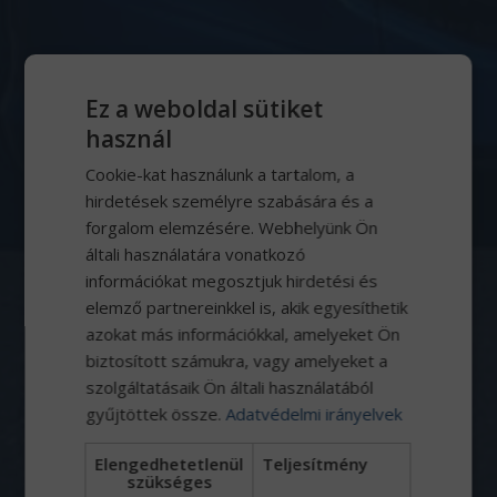
Ez a weboldal sütiket
használ
Cookie-kat használunk a tartalom, a
hirdetések személyre szabására és a
forgalom elemzésére. Webhelyünk Ön
általi használatára vonatkozó
információkat megosztjuk hirdetési és
(+36) 34/55-66-55
elemző partnereinkkel is, akik egyesíthetik
azokat más információkkal, amelyeket Ön
biztosított számukra, vagy amelyeket a
szolgáltatásaik Ön általi használatából
gyűjtöttek össze.
Adatvédelmi irányelvek
Elengedhetetlenül
Teljesítmény
szükséges