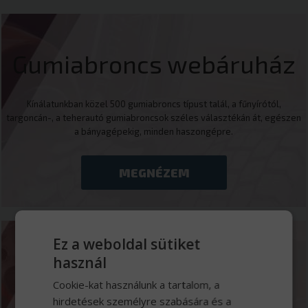
Gumiabroncs webáruház
Kínálatunkban közel 500 gumiabroncs típust talál, a fűnyírótól,
targoncán-, a teherautó gumiabroncsok széles választékán át, egészen
a bányagépekig, minden haszongépre.
MEGNÉZEM
Ez a weboldal sütiket
használ
Márkaszerviz
Cookie-kat használunk a tartalom, a
hirdetések személyre szabására és a