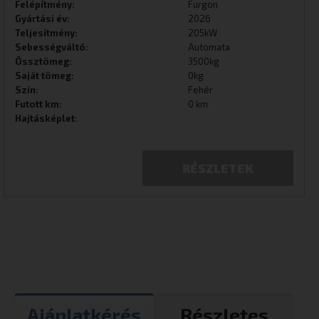
Felépítmény:
Furgon
Gyártási év:
2026
Teljesítmény:
205kW
Sebességváltó:
Automata
Össztömeg:
3500kg
Saját tömeg:
0kg
Szín:
Fehér
Futott km:
0 km
Hajtásképlet:
RÉSZLETEK
Ajánlatkérés
Részletes