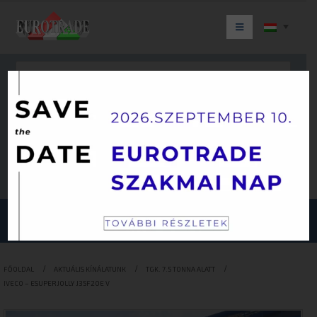
Keresés
JÁRMŰKATEGÓRIÁINK
FŐOLDAL
AKTUÁLIS KÍNÁLATUNK
TGK. 7.5 TONNA ALATT
IVECO – ESUPERJOLLY J35F20E V