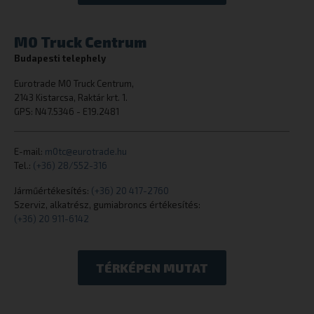
M0 Truck Centrum
cookielawinfo-checkbox-necessary
eurotrade.hu
Budapesti telephely
Eurotrade M0 Truck Centrum,
2143 Kistarcsa, Raktár krt. 1.
GPS: N47.5346 - E19.2481
E-mail:
m0tc@eurotrade.hu
woocommerce_cart_hash
Tel.:
(+36) 28/552-316
Automattic I
eurotrade.hu
Járműértékesítés:
(+36) 20 417-2760
Szerviz, alkatrész, gumiabroncs értékesítés:
(+36) 20 911-6142
woocommerce_items_in_cart
Automattic I
eurotrade.hu
TÉRKÉPEN MUTAT