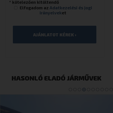
* kötelezően kitöltendő
Elfogadom az
Adatkezelési és jogi
irányelvek
et
HASONLÓ ELADÓ JÁRMŰVEK