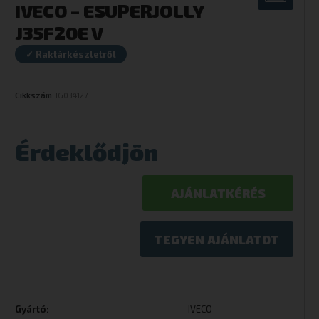
IVECO – ESUPERJOLLY
J35F20E V
✓ Raktárkészletről
Cikkszám:
IG034127
Érdeklődjön
AJÁNLATKÉRÉS
TEGYEN AJÁNLATOT
Gyártó:
IVECO