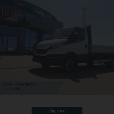
BYD – ETM6 BASIC – ÚJ ELEKTROMOS TGK.
75 000
€