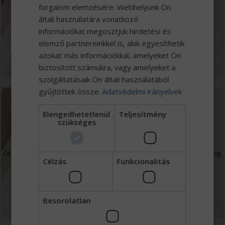
Jól felszerelt 13 beállásos szervizbázisunk Iveco, Tatra, Wielton,
forgalom elemzésére. Webhelyünk Ön
Mercedes-Benz hivatalos márkaszerviz műszaki vizsgasorral és
általi használatára vonatkozó
kamionmosóval.
információkat megosztjuk hirdetési és
elemző partnereinkkel is, akik egyesíthetik
MEGNÉZEM
azokat más információkkal, amelyeket Ön
biztosított számukra, vagy amelyeket a
szolgáltatásaik Ön általi használatából
gyűjtöttek össze.
Adatvédelmi irányelvek
Elengedhetetlenül
Teljesítmény
Finanszírozás
szükséges
Cégcsoportunkhoz tartozó Eurotrade Capital Zrt. kereskedelmi faktoring
Célzás
Funkcionalitás
mellett forgóeszköz és beruházások finanszírozásával foglalkozik.
MEGNÉZEM
Besorolatlan