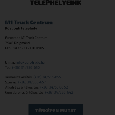
TELEPHELYEINK
M1 Truck Centrum
Központi telephely
CookieScriptConsent
CookieScript
Eurotrade M1 Truck Centrum
eurotrade.hu
2948 Kisigmánd
GPS: N47.6733 - E18.0985
E-mail:
info@eurotrade.hu
Tel.:
(+36) 34/556-650
Járműértékesítés:
(+36) 34/556-655
Szerviz:
(+36) 34/556-657
Alkatrész értékesítés:
(+36) 34/55 66 52
_tt_enable_cookie
.eurotrade.h
Gumiabroncs értékesítés:
(+36) 34/556-642
TÉRKÉPEN MUTAT