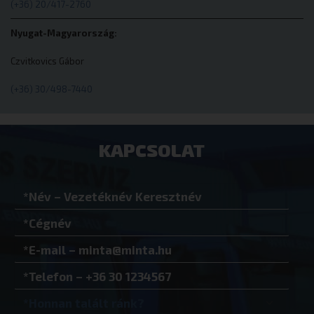
cookieyes-consent
CookieYes
(+36) 20/417-2760
eurotrade.hu
Nyugat-Magyarország:
Czvitkovics Gábor
(+36) 30/498-7440
VISITOR_PRIVACY_METADATA
YouTube
.youtube.co
KAPCSOLAT
Google Adatvédelmi irányelvek