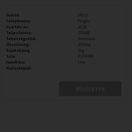
Gyártó:
IVECO
Felépítmény:
Furgon
Gyártási év:
2026
Teljesítmény:
205kW
Sebességváltó:
Automata
Össztömeg:
3500kg
Saját tömeg:
0kg
Szín:
01 FEHÉR
Futott km:
1 km
Hajtásképlet:
RÉSZLETEK