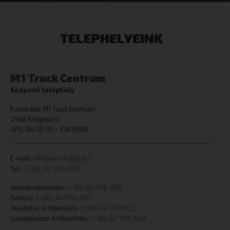
cookielawinfo-checkbox-analytics
eurotrade.hu
TELEPHELYEINK
M1 Truck Centrum
CookieScriptConsent
CookieScript
Központi telephely
eurotrade.hu
Eurotrade M1 Truck Centrum
2948 Kisigmánd
GPS: N47.6733 - E18.0985
E-mail:
info@eurotrade.hu
Tel.:
(+36) 34/556-650
Járműértékesítés:
(+36) 34/556-655
Szerviz:
(+36) 34/556-657
_tt_enable_cookie
.eurotrade.h
Alkatrész értékesítés:
(+36) 34/55 66 52
Gumiabroncs értékesítés:
(+36) 34/556-642