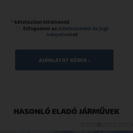
* kötelezően kitöltendő
Elfogadom az
Adatkezelési és jogi
irányelvek
et
HASONLÓ ELADÓ JÁRMŰVEK