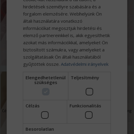
Márkaszerviz
hirdetések személyre szabására és a
forgalom elemzésére. Webhelyünk Ön
általi használatára vonatkozó
Jól felszerelt 13 beállásos szervizbázisunk Iveco, Tatra, Wielton,
Mercedes-Benz hivatalos márkaszerviz műszaki vizsgasorral és
információkat megosztjuk hirdetési és
kamionmosóval.
elemző partnereinkkel is, akik egyesíthetik
azokat más információkkal, amelyeket Ön
biztosított számukra, vagy amelyeket a
MEGNÉZEM
szolgáltatásaik Ön általi használatából
gyűjtöttek össze.
Adatvédelmi irányelvek
Elengedhetetlenül
Teljesítmény
szükséges
Finanszírozás
Célzás
Funkcionalitás
Cégcsoportunkhoz tartozó Eurotrade Capital Zrt. kereskedelmi faktoring
mellett forgóeszköz és beruházások finanszírozásával foglalkozik.
Besorolatlan