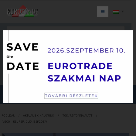
Keresés
JÁRMŰKATEGÓRIÁINK
FŐOLDAL
AKTUÁLIS KÍNÁLATUNK
TGK. 7.5 TONNA ALATT
IVECO – ESUPERJOLLY J35F20E V