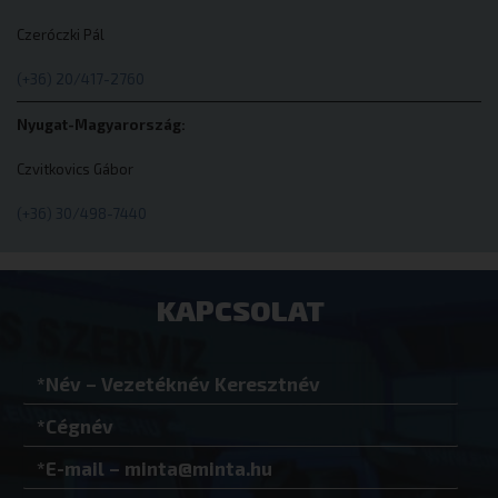
Domain
Czeróczki Pál
cookieyes-consent
CookieYes
eurotrade.hu
(+36) 20/417-2760
Nyugat-Magyarország:
Czvitkovics Gábor
VISITOR_PRIVACY_METADATA
YouTube
.youtube.co
(+36) 30/498-7440
KAPCSOLAT
Google Adatvédelmi irányelvek