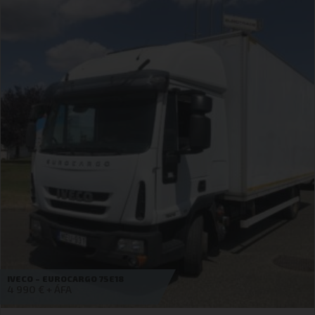
IVECO – DAILY 35S16B
Érdeklődjön