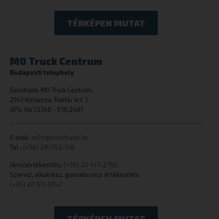
TÉRKÉPEN MUTAT
cookielawinfo-checkbox-necessary
eurotrade.hu
M0 Truck Centrum
Budapesti telephely
Eurotrade M0 Truck Centrum,
2143 Kistarcsa, Raktár krt. 1.
GPS: N47.5346 - E19.2481
woocommerce_cart_hash
Automattic I
E-mail:
m0tc@eurotrade.hu
eurotrade.hu
Tel.:
(+36) 28/552-316
Járműértékesítés:
(+36) 20 417-2760
Szerviz, alkatrész, gumiabroncs értékesítés:
(+36) 20 911-6142
woocommerce_items_in_cart
Automattic I
eurotrade.hu
TÉRKÉPEN MUTAT