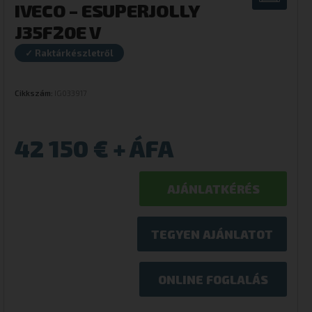
IVECO – ESUPERJOLLY
J35F20E V
✓ Raktárkészletről
Cikkszám:
IG033917
42 150
€
AJÁNLATKÉRÉS
TEGYEN AJÁNLATOT
ONLINE FOGLALÁS