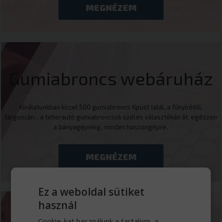
MEGNÉZEM
Gumiabroncs webáruház
Kínálatunkban közel 500 gumiabroncs típust talál, a fűnyírótól,
targoncán-, a teherautó gumiabroncsok széles választékán át, egészen
a bányagépekig, minden haszongépre.
MEGNÉZEM
Ez a weboldal sütiket
használ
Cookie-kat használunk a tartalom, a