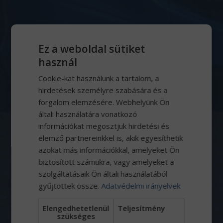
Ez a weboldal sütiket
használ
Cookie-kat használunk a tartalom, a
hirdetések személyre szabására és a
forgalom elemzésére. Webhelyünk Ön
általi használatára vonatkozó
információkat megosztjuk hirdetési és
(+36) 34/55-66-55
elemző partnereinkkel is, akik egyesíthetik
azokat más információkkal, amelyeket Ön
biztosított számukra, vagy amelyeket a
szolgáltatásaik Ön általi használatából
gyűjtöttek össze.
Adatvédelmi irányelvek
Elengedhetetlenül
Teljesítmény
szükséges