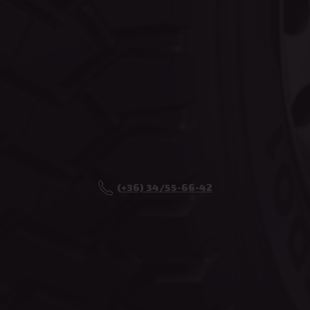
_tt_enable_cookie
.eurotrade.h
cookielawinfo-checkbox-necessary
eurotrade.hu
(+36) 34/55-66-42
woocommerce_cart_hash
Automattic I
eurotrade.hu