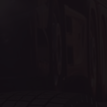
Célzás
Funkcionalitás
Besorolatlan
Az elengedhetetlenül szükséges sütik lehetővé
teszik a webhely alapvető funkcióit, például a
felhasználói bejelentkezést és a fiókkezelést. A
weboldal nem használható megfelelően az
elengedhetetlenül szükséges sütik nélkül.
Szolgáltató
/
Név
Domain
cookieyes-consent
CookieYes
eurotrade.hu
VISITOR_PRIVACY_METADATA
YouTube
.youtube.co