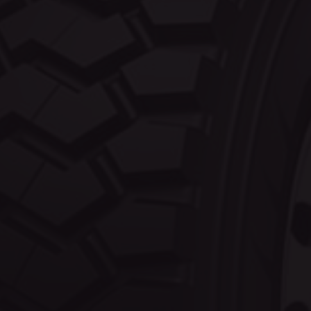
eurotrade.hu
cookielawinfo-checkbox-analytics
eurotrade.hu
CookieScriptConsent
CookieScript
eurotrade.hu