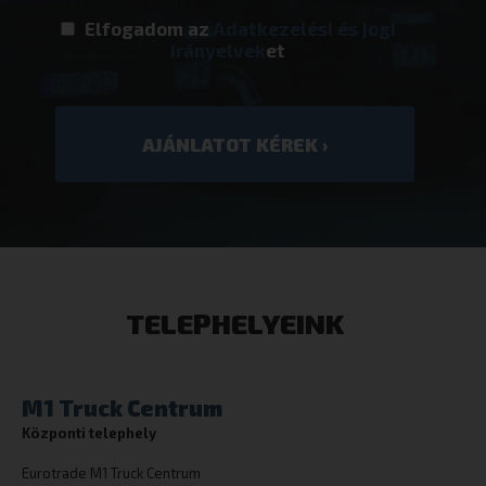
* kötelezően kitöltendő
_GRECAPTCHA
Google LLC
Elfogadom az
Adatkezelési és jogi
www.google.
irányelvek
et
cookielawinfo-checkbox-others
dacadaguao4
eurotrade.hu
TELEPHELYEINK
cookielawinfo-checkbox-analytics
eurotrade.hu
M1 Truck Centrum
Központi telephely
Eurotrade M1 Truck Centrum