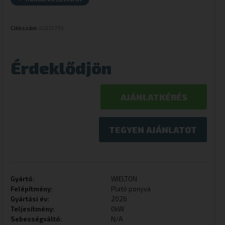
Cikkszám:
IG032793
Érdeklődjön
AJÁNLATKÉRÉS
TEGYEN AJÁNLATOT
Gyártó:
WIELTON
Felépítmény:
Plató ponyva
Gyártási év:
2026
Teljesítmény:
0kW
Sebességváltó:
N/A