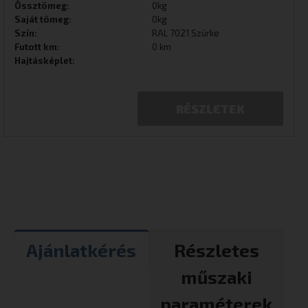
Össztömeg:
0kg
Saját tömeg:
0kg
Szín:
RAL 7021 Szürke
Futott km:
0 km
Hajtásképlet:
RÉSZLETEK
Ajánlatkérés
Részletes
műszaki
paraméterek