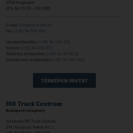
2948 Kisigmánd
GPS: N47.6733 - E18.0985
CookieScriptConsent
CookieScript
eurotrade.hu
E-mail:
info@eurotrade.hu
Tel.:
(+36) 34/556-650
Járműértékesítés:
(+36) 34/556-655
Szerviz:
(+36) 34/556-657
Alkatrész értékesítés:
(+36) 34/55 66 52
Gumiabroncs értékesítés:
(+36) 34/556-642
TÉRKÉPEN MUTAT
_tt_enable_cookie
.eurotrade.h
M0 Truck Centrum
Budapesti telephely
Eurotrade M0 Truck Centrum,
2143 Kistarcsa, Raktár krt. 1.
cookielawinfo-checkbox-necessary
eurotrade.hu
GPS: N47.5346 - E19.2481