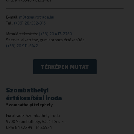
E-mail:
m0tc@eurotrade.hu
Tel.:
(+36) 28/552-316
Járműértékesítés:
(+36) 20 417-2760
Szerviz, alkatrész, gumiabroncs értékesítés:
(+36) 20 911-6142
woocommerce_cart_hash
Automattic I
eurotrade.hu
TÉRKÉPEN MUTAT
woocommerce_items_in_cart
Automattic I
eurotrade.hu
Szombathelyi
értékesítési iroda
Szombathelyi telephely
wp_woocommerce_session_[abcdef0123456789]
eurotrade.hu
Eurotrade-Szombathely Iroda
{32}
9700 Szombathely, Vásártér u. 4.
GPS: N47.2294 - E16.6524