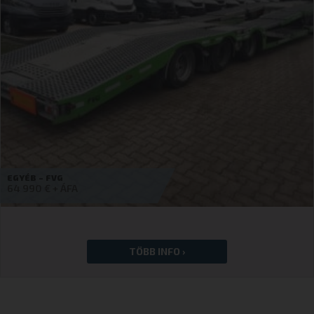
KEMPF – 3 SKM
33 990
€