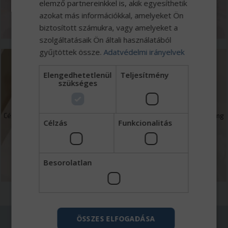
elemző partnereinkkel is, akik egyesíthetik
MEGNÉZEM
azokat más információkkal, amelyeket Ön
biztosított számukra, vagy amelyeket a
szolgáltatásaik Ön általi használatából
gyűjtöttek össze.
Adatvédelmi irányelvek
Elengedhetetlenül
Teljesítmény
Finanszírozás
szükséges
Cégcsoportunkhoz tartozó Eurotrade Capital Zrt. kereskedelmi faktoring
Célzás
Funkcionalitás
mellett forgóeszköz és beruházások finanszírozásával foglalkozik.
MEGNÉZEM
Besorolatlan
AKIKHEZ FORDULHAT
ÖSSZES ELFOGADÁSA