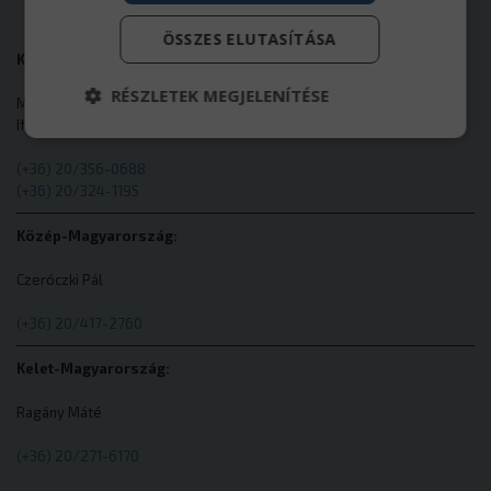
ÖSSZES ELUTASÍTÁSA
Központi telephely:
RÉSZLETEK MEGJELENÍTÉSE
Mesterházi Zsolt
Ifj. Szücs Attila
(+36) 20/356-0688
Elengedhetetlenül szükséges
Teljesítmény
(+36) 20/324-1195
Célzás
Funkcionalitás
Besorolatlan
Közép-Magyarország:
Az elengedhetetlenül szükséges sütik lehetővé
teszik a webhely alapvető funkcióit, például a
Czeróczki Pál
felhasználói bejelentkezést és a fiókkezelést. A
weboldal nem használható megfelelően az
(+36) 20/417-2760
elengedhetetlenül szükséges sütik nélkül.
Szolgáltató
/
Név
Kelet-Magyarország:
Domain
cookieyes-consent
CookieYes
Ragány Máté
eurotrade.hu
(+36) 20/271-6170