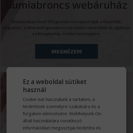
Gumiabroncs webáruház
Kínálatunkban közel 500 gumiabroncs típust talál, a fűnyírótól,
targoncán-, a teherautó gumiabroncsok széles választékán át, egészen
a bányagépekig, minden haszongépre.
MEGNÉZEM
Ez a weboldal sütiket
használ
Márkaszerviz
Cookie-kat használunk a tartalom, a
hirdetések személyre szabására és a
Jól felszerelt 13 beállásos szervizbázisunk Iveco, Tatra, Wielton,
forgalom elemzésére. Webhelyünk Ön
Mercedes-Benz hivatalos márkaszerviz műszaki vizsgasorral és
általi használatára vonatkozó
kamionmosóval.
információkat megosztjuk hirdetési és