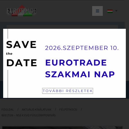
Keresés
JÁRMŰKATEGÓRIÁINK
FŐOLDAL
AKTUÁLIS KÍNÁLATUNK
FÉLPÓTKOCSI
WIELTON – NS3 K EVO FÜGGÖNYPONYVÁS