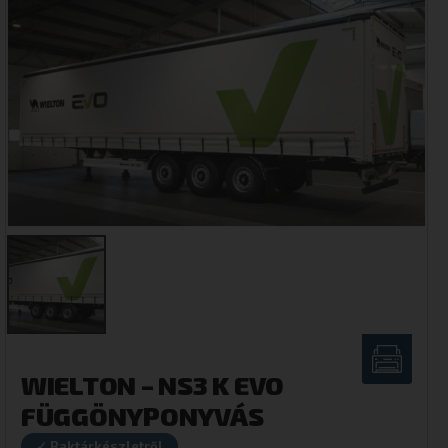
WIELTON – NS3 K EVO
FÜGGÖNYPONYVÁS
✓ Raktárkészletről