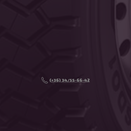
CookieScriptConsent
CookieScript
eurotrade.hu
_tt_enable_cookie
.eurotrade.h
(+36) 34/55-66-42
cookielawinfo-checkbox-necessary
eurotrade.hu