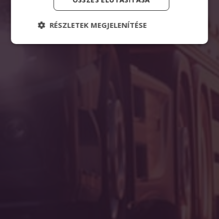
RÉSZLETEK MEGJELENÍTÉSE
Elengedhetetlenül szükséges
Teljesítmény
Célzás
Funkcionalitás
Besorolatlan
Az elengedhetetlenül szükséges sütik lehetővé
teszik a webhely alapvető funkcióit, például a
felhasználói bejelentkezést és a fiókkezelést. A
weboldal nem használható megfelelően az
elengedhetetlenül szükséges sütik nélkül.
Szolgáltató
/
Név
Domain
cookieyes-consent
CookieYes
eurotrade.hu