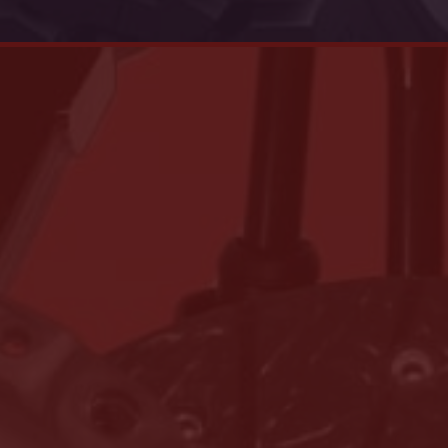
woocommerce_cart_hash
Automattic I
eurotrade.hu
woocommerce_items_in_cart
Automattic I
eurotrade.hu
wp_woocommerce_session_[abcdef0123456789]
eurotrade.hu
{32}