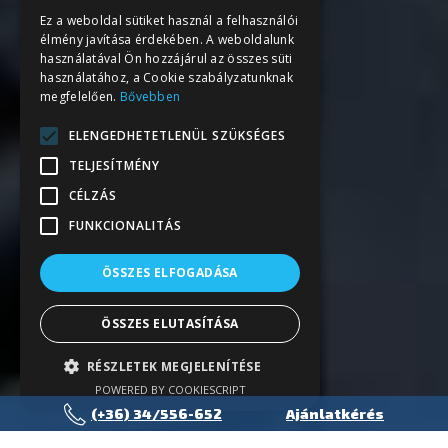
Ez a weboldal sütiket használ a felhasználói
élmény javítása érdekében. A weboldalunk
használatával Ön hozzájárul az összes süti
használatához, a Cookie szabályzatunknak
megfelelően.
Bővebben
ELENGEDHETETLENÜL SZÜKSÉGES
TELJESÍTMÉNY
CÉLZÁS
FUNKCIONALITÁS
ÖSSZES ELFOGADÁSA
ÖSSZES ELUTASÍTÁSA
RÉSZLETEK MEGJELENÍTÉSE
POWERED BY COOKIESCRIPT
(+36) 34/556-652
Ajánlatkérés