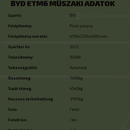
BYD ETM6 MŰSZAKI ADATOK
Gyártó:
BYD
Felépítmény:
Plató ponyva
Felépítmény méretei:
4100x2100x2000 mm
Gyártási év:
2022
Teljesítmény:
150kW
Sebességváltó:
Automata
Össztömeg:
7490kg
Saját tömeg:
4540kg
Hasznos terhelhetőség:
2950kg
Szín:
Fehér
Futott km:
1 km