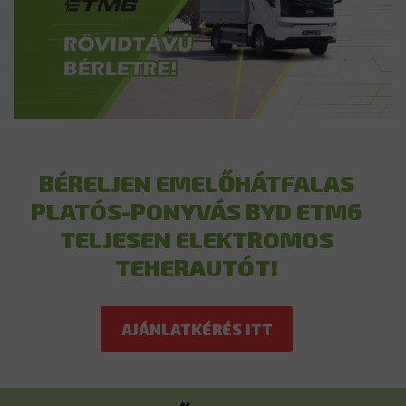
BÉRELJEN EMELŐHÁTFALAS
PLATÓS-PONYVÁS BYD ETM6
TELJESEN ELEKTROMOS
TEHERAUTÓT!
AJÁNLATKÉRÉS ITT