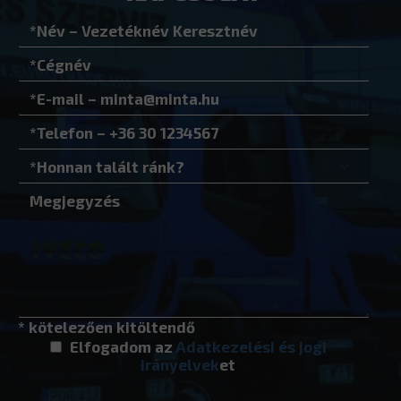
* kötelezően kitöltendő
Elfogadom az
Adatkezelési és jogi
irányelvek
et