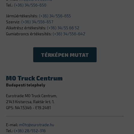
Tel.:
(+36) 34/556-650
Járműértékesítés:
(+36) 34/556-655
Szerviz:
(+36) 34/556-657
Alkatrész értékesítés:
(+36) 34/55 66 52
Gumiabroncs értékesítés:
(+36) 34/556-642
TÉRKÉPEN MUTAT
M0 Truck Centrum
Budapesti telephely
Eurotrade M0 Truck Centrum,
2143 Kistarcsa, Raktár krt. 1.
GPS: N47.5346 - E19.2481
E-mail:
m0tc@eurotrade.hu
Tel.:
(+36) 28/552-316