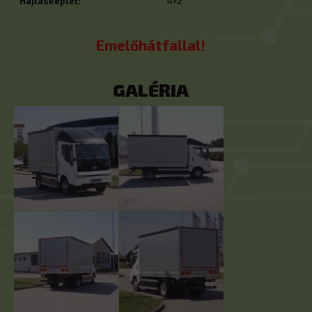
Hajtásképlet:
4×2
Emelőhátfallal!
GALÉRIA