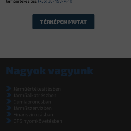
Járműértékesítés:
(+36) 30/498-7440
TÉRKÉPEN MUTAT
Nagyok vagyunk
Járműértékesítésben
Járműalkatrészben
Gumiabroncsban
Járműszervizben
Finanszírozásban
GPS nyomkövetésben