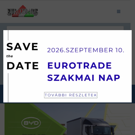
Keresés
JÁRMŰKATEGÓRIÁINK