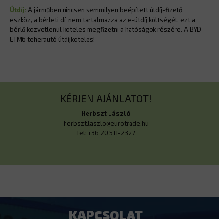
Útdíj:
A járműben nincsen semmilyen beépített útdíj-fizető
eszköz, a bérleti díj nem tartalmazza az e-útdíj költségét, ezt a
bérlő közvetlenül köteles megfizetni a hatóságok részére. A BYD
ETM6 teherautó útdíjköteles!
KÉRJEN AJÁNLATOT!
Herbszt László
herbszt.laszlo@eurotrade.hu
Tel: +36 20 511-2327
KAPCSOLAT