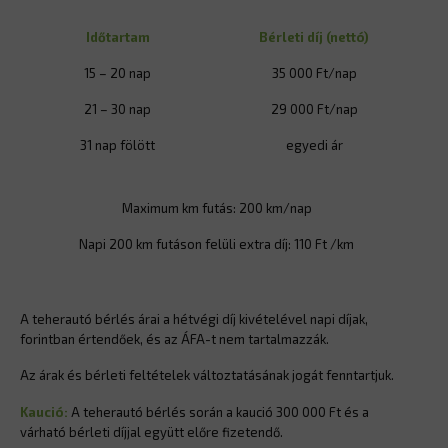
Időtartam
Bérleti díj (nettó)
15 – 20 nap
35 000 Ft/nap
21 – 30 nap
29 000 Ft/nap
31 nap fölött
egyedi ár
Maximum km futás: 200 km/nap
Napi 200 km futáson felüli extra díj: 110 Ft /km
A teherautó bérlés árai a hétvégi díj kivételével napi díjak,
forintban értendőek, és az ÁFA-t nem tartalmazzák.
Az árak és bérleti feltételek változtatásának jogát fenntartjuk.
Kaució:
A teherautó bérlés során a kaució 300 000 Ft és a
várható bérleti díjjal együtt előre fizetendő.