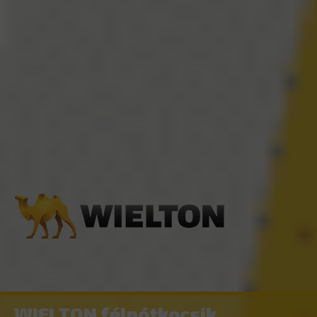
WIELTON félpótkocsik