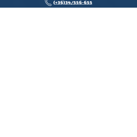
(+36)34/556-655
TERMÉKCSOPORTOK
Acél felépítményes
billencs félpótkocsik
MEGNÉZEM