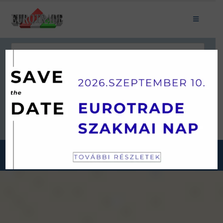
Keresés
JÁRMŰKATEGÓRIÁINK