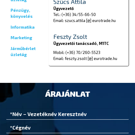
Szücs Attila
Ügyvezető
Pénzügy,
Tel.: (+36) 34/55-66-50
könyvelés
Email: szucs.attila [@] eurotrade.hu
Informatika
Feszty Zsolt
Marketing
Ügyvezetői tanácsadó, M1TC
Járműbérlet
Mobil: (+36) 70/260-5523
üzletág
Email: feszty.zsolt [@] eurotrade.hu
ÁRAJÁNLAT