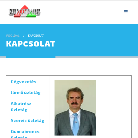
FŐOLDAL
KAPCSOLAT
KAPCSOLAT
Cégvezetés
Jármű üzletág
Alkatrész
üzletág
Szerviz üzletág
Gumiabroncs
üzletág