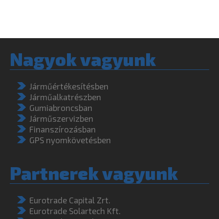
Nagyok vagyunk
Járműértékesítésben
Járműalkatrészben
Gumiabroncsban
Járműszervizben
Finanszírozásban
GPS nyomkövetésben
Partnerek vagyunk
Eurotrade Capital Zrt.
Eurotrade Solartech Kft.