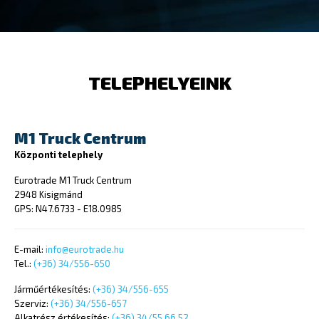
TELEPHELYEINK
M1 Truck Centrum
Központi telephely
Eurotrade M1 Truck Centrum
2948 Kisigmánd
GPS: N47.6733 - E18.0985
E-mail:
info@eurotrade.hu
Tel.:
(+36) 34/556-650
Járműértékesítés:
(+36) 34/556-655
Szerviz:
(+36) 34/556-657
Alkatrész értékesítés:
(+36) 34/55 66 52