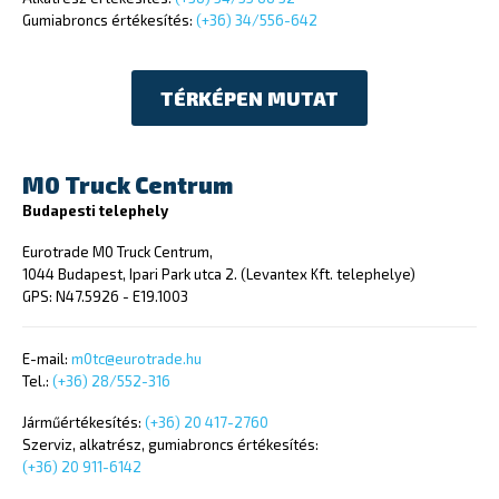
Gumiabroncs értékesítés:
(+36) 34/556-642
TÉRKÉPEN MUTAT
M0 Truck Centrum
Budapesti telephely
Eurotrade M0 Truck Centrum,
1044 Budapest, Ipari Park utca 2. (Levantex Kft. telephelye)
GPS: N47.5926 - E19.1003
E-mail:
m0tc@eurotrade.hu
Tel.:
(+36) 28/552-316
Járműértékesítés:
(+36) 20 417-2760
Szerviz, alkatrész, gumiabroncs értékesítés:
(+36) 20 911-6142