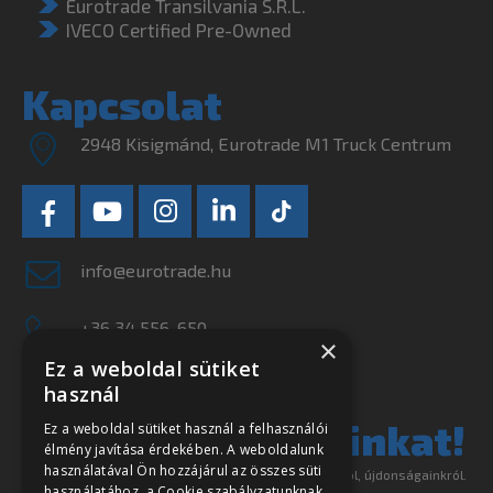
Eurotrade Transilvania S.R.L.
IVECO Certified Pre-Owned
Kapcsolat
2948 Kisigmánd, Eurotrade M1 Truck Centrum
info@eurotrade.hu
+36 34 556-650
×
Ez a weboldal sütiket
Ne szalassza el
használ
legjobb ajánlatainkat!
Ez a weboldal sütiket használ a felhasználói
élmény javítása érdekében. A weboldalunk
használatával Ön hozzájárul az összes süti
Iratkozzon fel hírlevelünkre és tájékoztatjuk akcióinkról, újdonságainkról.
használatához, a Cookie szabályzatunknak