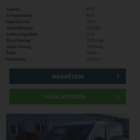
Gyártó:
BYD
Felépítmény:
N/A
Gyártási év:
2021
Teljesítmény:
250 kW
Sebességváltó:
N/A
Össztömeg:
19000 kg
Saját tömeg:
13694 kg
Szín:
Fehér
Futott km:
459 km
MEGNÉZEM
AJÁNLATKÉRÉS