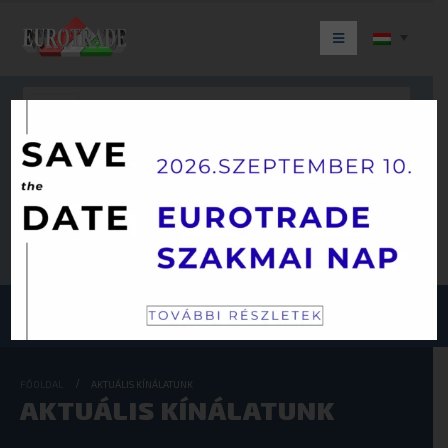
BYD
Törlés
Keresés
JÁRMŰKATEGÓRIÁINK
FŐOLDAL
AKTUÁLIS KÍNÁLATUNK
AKTUÁLIS KÍNÁLATUNK