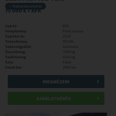
✓ Raktárkészletről
75 000
€
Gyártó:
BYD
Felépítmény:
Plató ponyva
Gyártási év:
2022
Teljesítmény:
150 kW
Sebességváltó:
Automata
Össztömeg:
7490 kg
Saját tömeg:
4540 kg
Szín:
Fehér
Futott km:
2600 km
MEGNÉZEM
AJÁNLATKÉRÉS