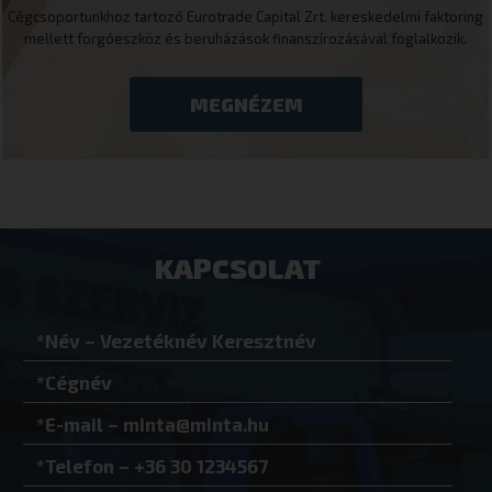
cookieyes-consent
CookieYes
Cégcsoportunkhoz tartozó Eurotrade Capital Zrt. kereskedelmi faktoring
eurotrade.hu
mellett forgóeszköz és beruházások finanszírozásával foglalkozik.
MEGNÉZEM
VISITOR_PRIVACY_METADATA
YouTube
.youtube.co
KAPCSOLAT
Google Adatvédelmi irányelvek