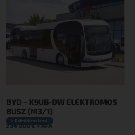
BYD – K9UB-DW ELEKTROMOS
BUSZ (M3/1)
✓ Raktárkészletről
234 900
€