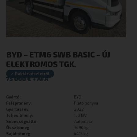
BYD – ETM6 SWB BASIC – ÚJ
ELEKTROMOS TGK.
✓ Raktárkészletről
75 000
€
Gyártó:
BYD
Felépítmény:
Plató ponyva
Gyártási év:
2022
Teljesítmény:
150 kW
Sebességváltó:
Automata
Össztömeg:
7490 kg
Saját tömeg:
4415 kg