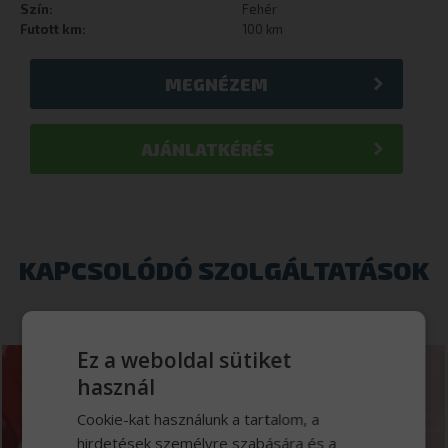
Szín:
Fehér
Futott km:
100 km
MEGNÉZEM
AJÁNLATKÉRÉS
KAPCSOLÓDÓ SZOLGÁLTATÁSOK
Ez a weboldal sütiket
használ
Járműalkatrész
Cookie-kat használunk a tartalom, a
hirdetések személyre szabására és a