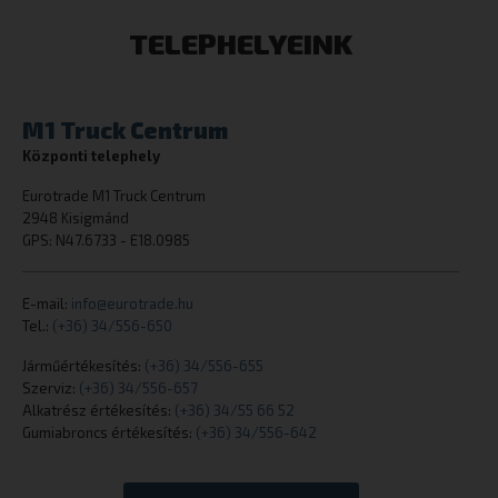
TELEPHELYEINK
M1 Truck Centrum
CookieScriptConsent
Központi telephely
CookieScript
eurotrade.hu
Eurotrade M1 Truck Centrum
2948 Kisigmánd
GPS: N47.6733 - E18.0985
E-mail:
info@eurotrade.hu
Tel.:
(+36) 34/556-650
Járműértékesítés:
(+36) 34/556-655
Szerviz:
(+36) 34/556-657
_tt_enable_cookie
.eurotrade.h
Alkatrész értékesítés:
(+36) 34/55 66 52
Gumiabroncs értékesítés:
(+36) 34/556-642