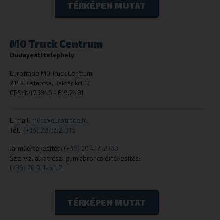
TÉRKÉPEN MUTAT
cookielawinfo-checkbox-necessary
eurotrade.hu
M0 Truck Centrum
Budapesti telephely
Eurotrade M0 Truck Centrum,
2143 Kistarcsa, Raktár krt. 1.
GPS: N47.5346 - E19.2481
woocommerce_cart_hash
Automattic I
E-mail:
m0tc@eurotrade.hu
eurotrade.hu
Tel.:
(+36) 28/552-316
Járműértékesítés:
(+36) 20 417-2760
Szerviz, alkatrész, gumiabroncs értékesítés:
(+36) 20 911-6142
woocommerce_items_in_cart
Automattic I
eurotrade.hu
TÉRKÉPEN MUTAT