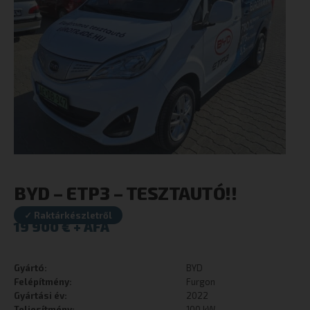
BYD – ETP3 – TESZTAUTÓ!!
✓ Raktárkészletről
19 900
€
Gyártó:
BYD
Felépítmény:
Furgon
Gyártási év:
2022
Teljesítmény:
100 kW