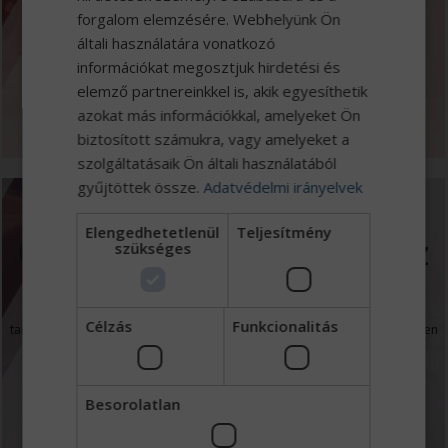
forgalom elemzésére. Webhelyünk Ön
Iveco, Wielton, Tatra, Mercedes-Benz gyári alkatrészek, Eni
általi használatára vonatkozó
kenőanyagok és professzionális munkaruházatok kereskedelme.
információkat megosztjuk hirdetési és
elemző partnereinkkel is, akik egyesíthetik
MEGNÉZEM
azokat más információkkal, amelyeket Ön
biztosított számukra, vagy amelyeket a
szolgáltatásaik Ön általi használatából
gyűjtöttek össze.
Adatvédelmi irányelvek
Elengedhetetlenül
Teljesítmény
Gumiabroncs webáruház
szükséges
Kínálatunkban közel 500 gumiabroncs típust talál, a fűnyírótól,
Célzás
Funkcionalitás
targoncán-, a teherautó gumiabroncsok széles választékán át, egészen
a bányagépekig, minden haszongépre.
Besorolatlan
MEGNÉZEM