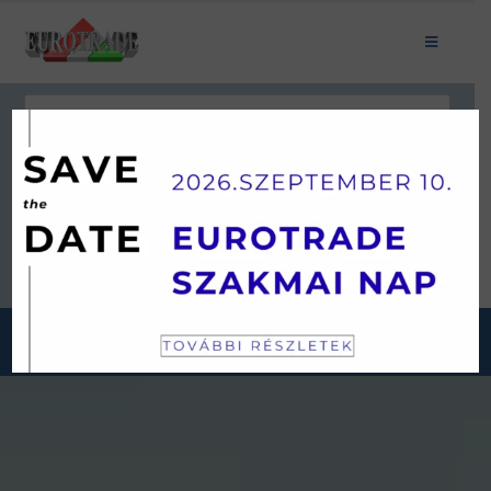
Keresés
JÁRMŰKATEGÓRIÁINK