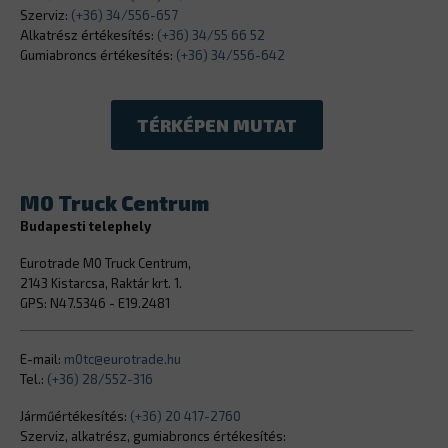
Szerviz:
(+36) 34/556-657
Alkatrész értékesítés:
(+36) 34/55 66 52
Gumiabroncs értékesítés:
(+36) 34/556-642
TÉRKÉPEN MUTAT
M0 Truck Centrum
Budapesti telephely
Eurotrade M0 Truck Centrum,
2143 Kistarcsa, Raktár krt. 1.
GPS: N47.5346 - E19.2481
E-mail:
m0tc@eurotrade.hu
Tel.:
(+36) 28/552-316
Járműértékesítés:
(+36) 20 417-2760
Szerviz, alkatrész, gumiabroncs értékesítés: