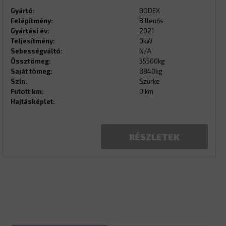
Gyártó:
BODEX
Felépítmény:
Billenős
Gyártási év:
2021
Teljesítmény:
0kW
Sebességváltó:
N/A
Össztömeg:
35500kg
Saját tömeg:
8840kg
Szín:
Szürke
Futott km:
0 km
Hajtásképlet:
RÉSZLETEK