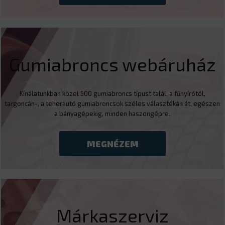
Gumiabroncs webáruház
Kínálatunkban közel 500 gumiabroncs típust talál, a fűnyírótól,
targoncán-, a teherautó gumiabroncsok széles választékán át, egészen
a bányagépekig, minden haszongépre.
MEGNÉZEM
Márkaszerviz