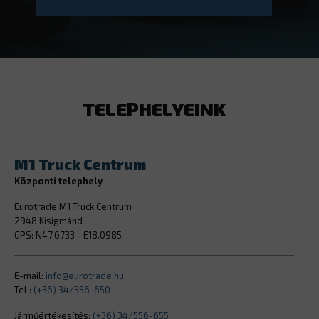
TELEPHELYEINK
M1 Truck Centrum
Központi telephely
Eurotrade M1 Truck Centrum
2948 Kisigmánd
GPS: N47.6733 - E18.0985
E-mail:
info@eurotrade.hu
Tel.:
(+36) 34/556-650
Járműértékesítés:
(+36) 34/556-655