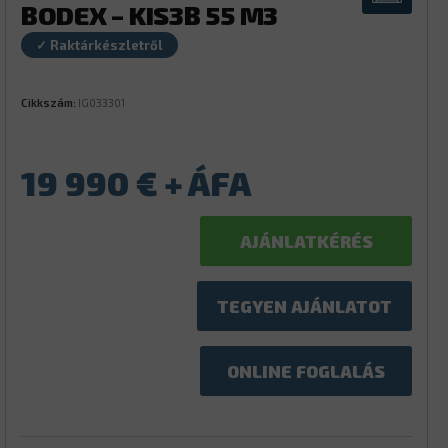
BODEX – KIS3B 55 M3
✓ Raktárkészletről
Cikkszám:
IG033301
19 990
€
AJÁNLATKÉRÉS
TEGYEN AJÁNLATOT
ONLINE FOGLALÁS