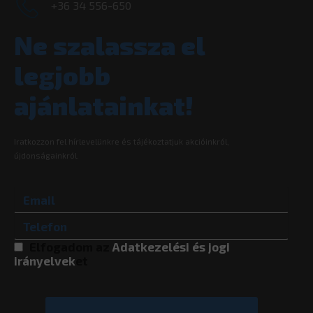
+36 34 556-650
Ne szalassza el
legjobb
ajánlatainkat!
Iratkozzon fel hírlevelünkre és tájékoztatjuk akcióinkról,
újdonságainkról.
Elfogadom az
Adatkezelési és jogi
irányelvek
et