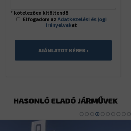
* kötelezően kitöltendő
Elfogadom az
Adatkezelési és jogi
irányelvek
et
HASONLÓ ELADÓ JÁRMŰVEK