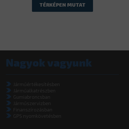
TÉRKÉPEN MUTAT
Nagyok vagyunk
Járműértékesítésben
Járműalkatrészben
Gumiabroncsban
Járműszervizben
Finanszírozásban
GPS nyomkövetésben