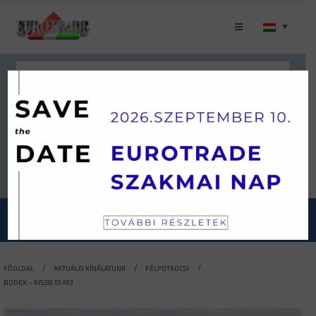
Keresés
JÁRMŰKATEGÓRIÁINK
FŐOLDAL
AKTUÁLIS KÍNÁLATUNK
FÉLPÓTKOCSI
BODEX – KIS3B 55 M3