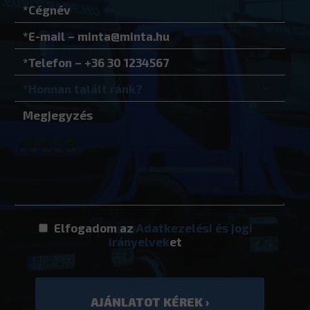
* kötelezően kitöltendő
Elfogadom az
Adatkezelési és jogi
irányelvek
et