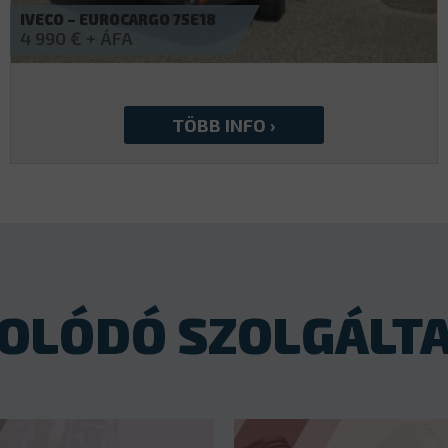
IVECO – ESUPERJOLLY J35F20E V
Érdeklődjön
OLÓDÓ SZOLGÁLT