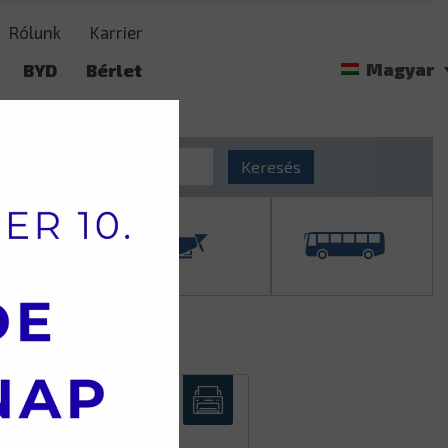
Rólunk
Karrier
Magyar
BYD
Bérlet
t
Langendorf
Keresés
M6