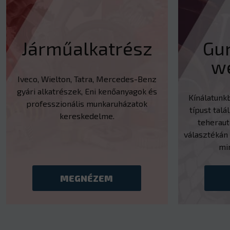
Járműalkatrész
Gu
w
Iveco, Wielton, Tatra, Mercedes-Benz
gyári alkatrészek, Eni kenőanyagok és
Kínálatunk
professzionális munkaruházatok
típust talál
kereskedelme.
teherau
választékán 
mi
MEGNÉZEM