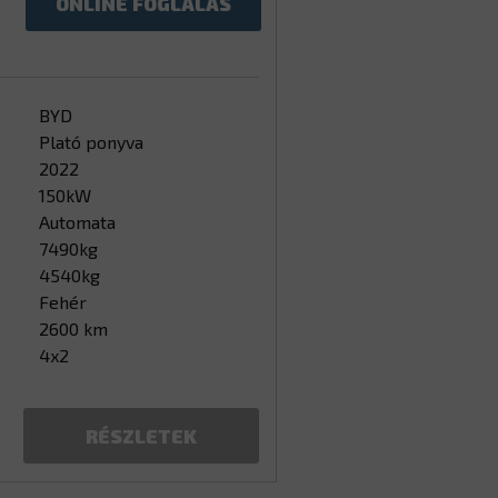
ONLINE FOGLALÁS
BYD
Plató ponyva
2022
150kW
Automata
7490kg
4540kg
Fehér
2600 km
4x2
RÉSZLETEK