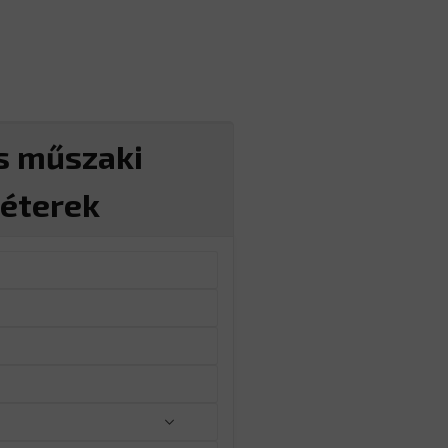
s műszaki
éterek