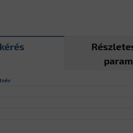
tkérés
Részlete
param