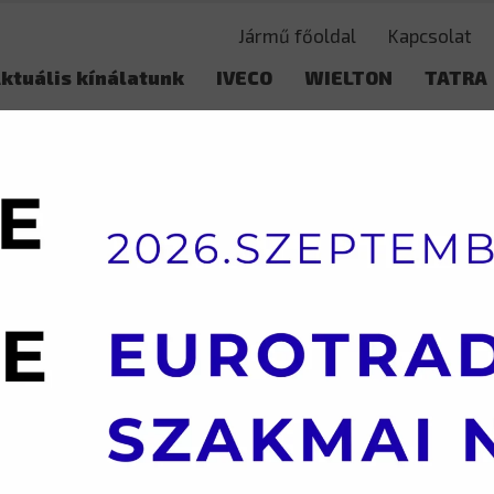
Jármű főoldal
Kapcsolat
ktuális kínálatunk
IVECO
WIELTON
TATRA
Használt adás-vétel
VS-mon
.5 TONNA ALATT
BYD – ETM6 BASIC – ÚJ ELEKTROMOS TGK.
BYD – ET