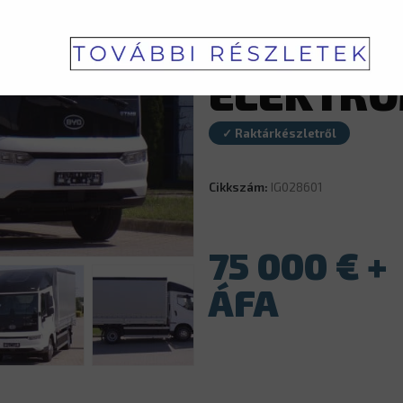
BASIC – Ú
ELEKTRO
✓ Raktárkészletről
Cikkszám:
IG028601
75 000
€