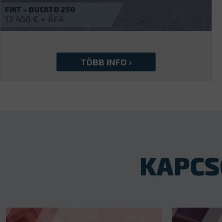
IVECO – EUROCARGO 75E18
4 990
€
KAPCS