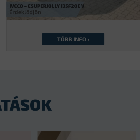
IVECO – DAILY 35S16
32 990
€
ATÁSOK