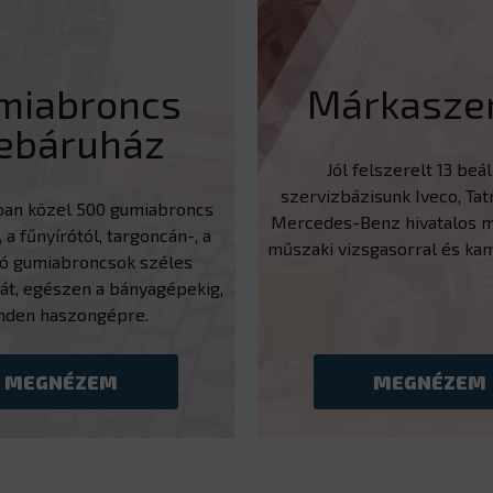
miabroncs
Márkaszer
ebáruház
Jól felszerelt 13 beá
szervizbázisunk Iveco, Tatr
ban közel 500 gumiabroncs
Mercedes-Benz hivatalos m
, a fűnyírótól, targoncán-, a
műszaki vizsgasorral és ka
tó gumiabroncsok széles
át, egészen a bányagépekig,
nden haszongépre.
MEGNÉZEM
MEGNÉZEM