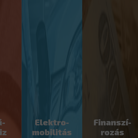
ű­
Elektro­­­
Finanszí­
iz
mobilitás
rozás