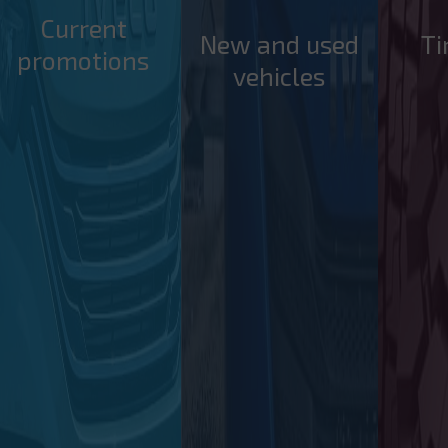
Current
New and used
Ti
promotions
vehicles