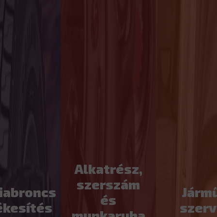
Alkatrész,
szerszám
iabroncs
Járm
és
ékesítés
szerv
munkaruha