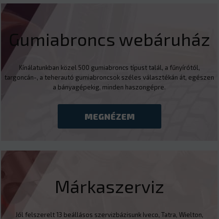
Gumiabroncs webáruház
Kínálatunkban közel 500 gumiabroncs típust talál, a fűnyírótól,
targoncán-, a teherautó gumiabroncsok széles választékán át, egészen
a bányagépekig, minden haszongépre.
MEGNÉZEM
Márkaszerviz
Jól felszerelt 13 beállásos szervizbázisunk Iveco, Tatra, Wielton,