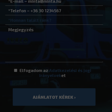
* kötelezően kitöltendő
Elfogadom az
Adatkezelési és jogi
irányelvek
et