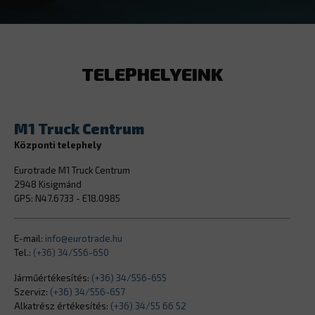
TELEPHELYEINK
M1 Truck Centrum
Központi telephely
Eurotrade M1 Truck Centrum
2948 Kisigmánd
GPS: N47.6733 - E18.0985
E-mail:
info@eurotrade.hu
Tel.:
(+36) 34/556-650
Járműértékesítés:
(+36) 34/556-655
Szerviz:
(+36) 34/556-657
Alkatrész értékesítés:
(+36) 34/55 66 52