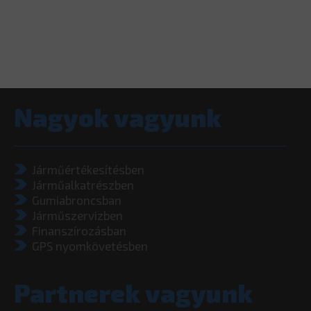
Nagyok vagyunk
Járműértékesítésben
Járműalkatrészben
Gumiabroncsban
Járműszervizben
Finanszírozásban
GPS nyomkövetésben
Partnerek vagyunk