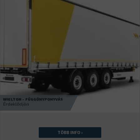
BODEX – KIS3B
19 990
€