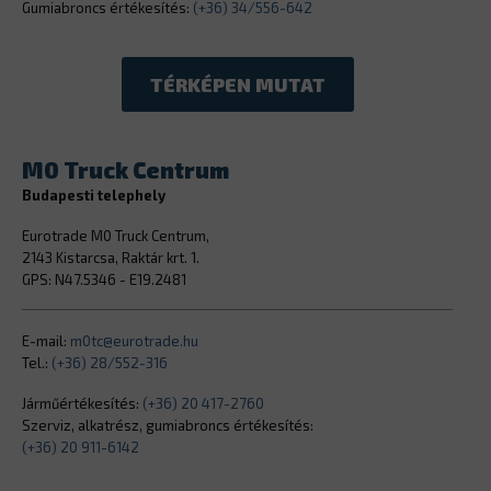
Gumiabroncs értékesítés:
(+36) 34/556-642
TÉRKÉPEN MUTAT
M0 Truck Centrum
Budapesti telephely
Eurotrade M0 Truck Centrum,
2143 Kistarcsa, Raktár krt. 1.
GPS: N47.5346 - E19.2481
E-mail:
m0tc@eurotrade.hu
Tel.:
(+36) 28/552-316
Járműértékesítés:
(+36) 20 417-2760
Szerviz, alkatrész, gumiabroncs értékesítés:
(+36) 20 911-6142