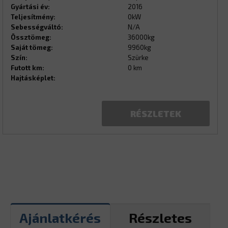
Gyártási év:
2016
Teljesítmény:
0kW
Sebességváltó:
N/A
Össztömeg:
36000kg
Saját tömeg:
9960kg
Szín:
Szürke
Futott km:
0 km
Hajtásképlet:
RÉSZLETEK
Ajánlatkérés
Részletes