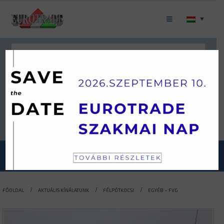
Keresés
JÁRMŰKATEGÓRIÁINK
FŐOLDAL
AKTUÁLIS KÍNÁLATUNK
FÉLPÓTKOCSI
EGYÉB – FVG