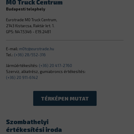
M0 Truck Centrum
Budapesti telephely
Eurotrade M0 Truck Centrum,
2143 Kistarcsa, Raktár krt. 1.
GPS: N47.5346 - E19.2481
E-mail:
m0tc@eurotrade.hu
Tel.:
(+36) 28/552-316
Járműértékesítés:
(+36) 20 417-2760
Szerviz, alkatrész, gumiabroncs értékesítés:
(+36) 20 911-6142
TÉRKÉPEN MUTAT
Szombathelyi
értékesítési iroda