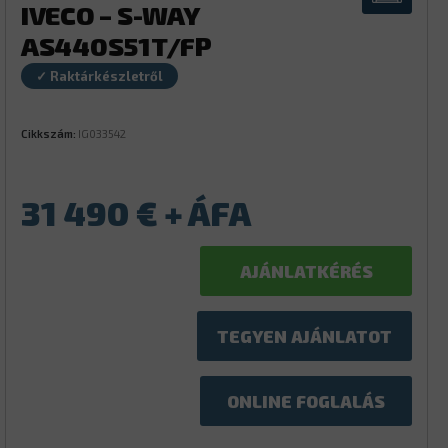
IVECO – S-WAY
AS440S51T/FP
✓ Raktárkészletről
Cikkszám:
IG033542
31 490
€
AJÁNLATKÉRÉS
TEGYEN AJÁNLATOT
ONLINE FOGLALÁS