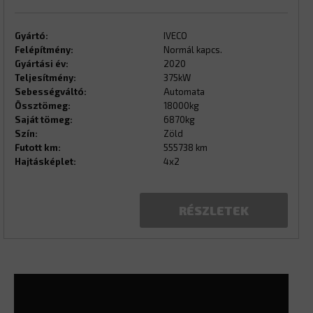
Gyártó:
IVECO
Felépítmény:
Normál kapcs.
Gyártási év:
2020
Teljesítmény:
375kW
Sebességváltó:
Automata
Össztömeg:
18000kg
Saját tömeg:
6870kg
Szín:
Zöld
Futott km:
555738 km
Hajtásképlet:
4x2
RÉSZLETEK