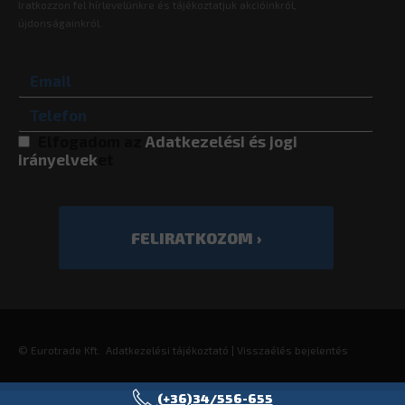
Iratkozzon fel hírlevelünkre és tájékoztatjuk akcióinkról,
újdonságainkról.
Elfogadom az
Adatkezelési és jogi
irányelvek
et
©
Eurotrade Kft.
Adatkezelési tájékoztató
|
Visszaélés bejelentés
(+36)34/556-655