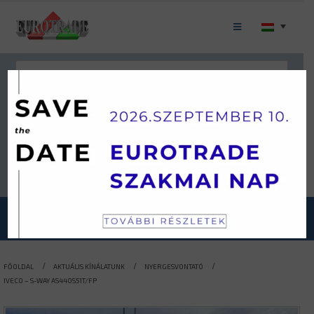
Keresés
JÁRMŰKATEGÓRIÁINK
FŐOLDAL
AKTUÁLIS KÍNÁLATUNK
NYERGESVONTATÓ
IVECO – S-WAY AS440S51T/FP