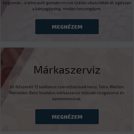
targoncán-, a teherautó gumiabroncsok széles választékán át, egészen
a bányagépekig, minden haszongépre.
MEGNÉZEM
Márkaszerviz
Jól felszerelt 13 beállásos szervizbázisunk Iveco, Tatra, Wielton,
Mercedes-Benz hivatalos márkaszerviz műszaki vizsgasorral és
kamionmosóval.
MEGNÉZEM