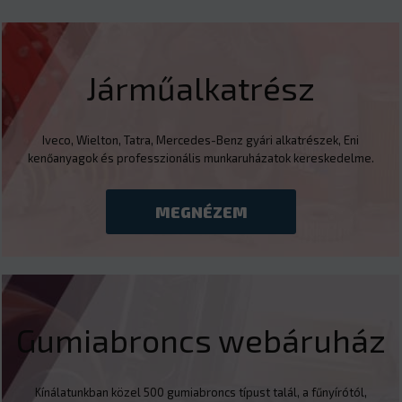
Járműalkatrész
Iveco, Wielton, Tatra, Mercedes-Benz gyári alkatrészek, Eni
kenőanyagok és professzionális munkaruházatok kereskedelme.
MEGNÉZEM
Gumiabroncs webáruház
Kínálatunkban közel 500 gumiabroncs típust talál, a fűnyírótól,