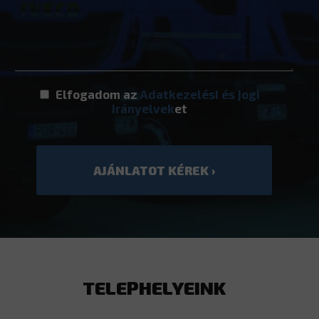
* kötelezően kitöltendő
Elfogadom az
Adatkezelési és jogi
irányelvek
et
TELEPHELYEINK