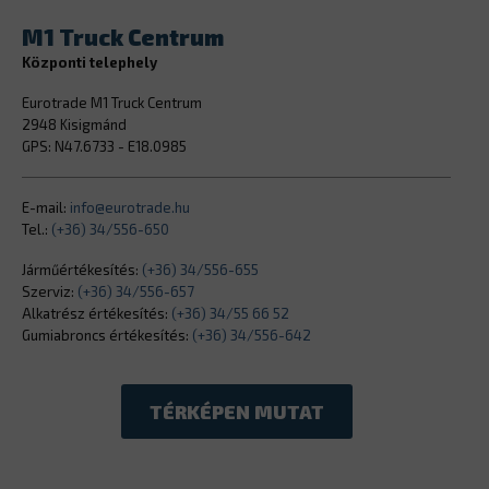
M1 Truck Centrum
Központi telephely
Eurotrade M1 Truck Centrum
2948 Kisigmánd
GPS: N47.6733 - E18.0985
E-mail:
info@eurotrade.hu
Tel.:
(+36) 34/556-650
Járműértékesítés:
(+36) 34/556-655
Szerviz:
(+36) 34/556-657
Alkatrész értékesítés:
(+36) 34/55 66 52
Gumiabroncs értékesítés:
(+36) 34/556-642
TÉRKÉPEN MUTAT