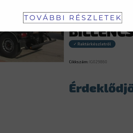
ALUMÍN
BILLENC
✓ Raktárkészletről
Cikkszám:
IG029860
Érdeklődj