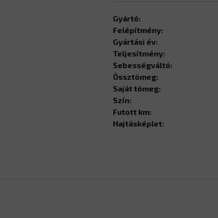
Gyártó:
Felépítmény:
Gyártási év:
Teljesítmény:
Sebességváltó:
Össztömeg:
Saját tömeg:
Szín:
Futott km:
Hajtásképlet: