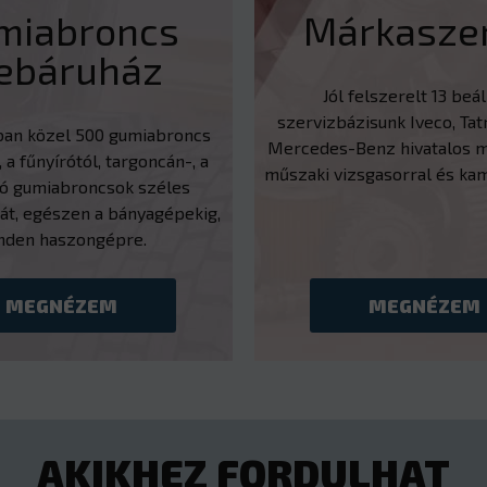
miabroncs
Márkaszer
ebáruház
Jól felszerelt 13 beá
szervizbázisunk Iveco, Tatr
ban közel 500 gumiabroncs
Mercedes-Benz hivatalos m
, a fűnyírótól, targoncán-, a
műszaki vizsgasorral és ka
tó gumiabroncsok széles
át, egészen a bányagépekig,
nden haszongépre.
MEGNÉZEM
MEGNÉZEM
AKIKHEZ FORDULHAT