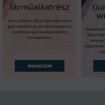
Járműalkatrész
Gu
w
Iveco, Wielton, Tatra, Mercedes-Benz
gyári alkatrészek, Eni kenőanyagok és
Kínálatunk
professzionális munkaruházatok
típust talál
kereskedelme.
teherau
választékán 
mi
MEGNÉZEM