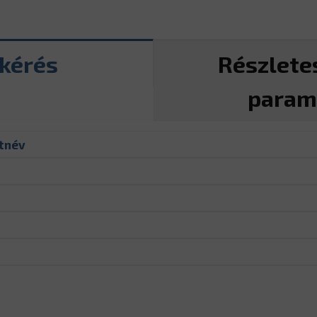
tkérés
Részlete
param