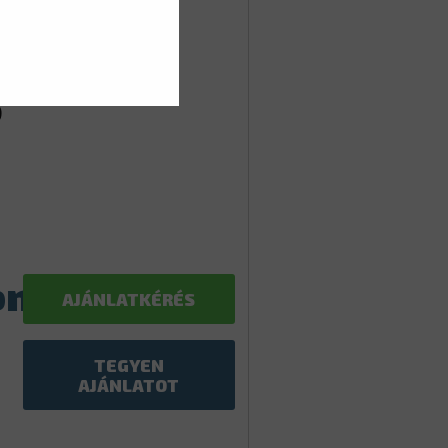
IUM
S
ön
AJÁNLATKÉRÉS
TEGYEN
AJÁNLATOT