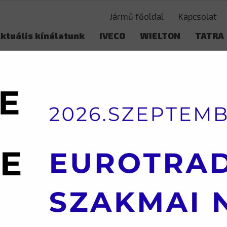
Jármű főoldal
Kapcsolat
ktuális kínálatunk
IVECO
WIELTON
TATRA
Használt adás-vétel
VS-mon
TKOCSI
WIELTON – ALUMÍNIUM BILLENCS
WIELTON