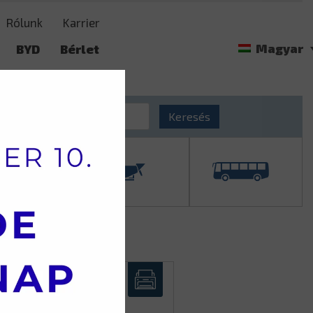
Rólunk
Karrier
Magyar
BYD
Bérlet
t
Langendorf
Keresés
 –