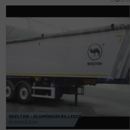
WIELTON – ACÉL BILLENCS
Érdeklődjön