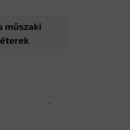
s műszaki
éterek