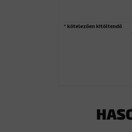
* kötelezően kitöltendő
HAS