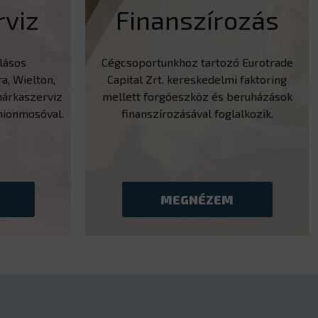
viz
Finanszírozás
llásos
Cégcsoportunkhoz tartozó Eurotrade
a, Wielton,
Capital Zrt. kereskedelmi faktoring
árkaszerviz
mellett forgóeszköz és beruházások
mionmosóval.
finanszírozásával foglalkozik.
MEGNÉZEM