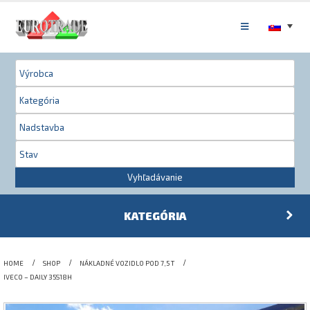
Vyhľadávanie
KATEGÓRIA
HOME
SHOP
NÁKLADNÉ VOZIDLO POD 7,5 T
IVECO – DAILY 35S18H