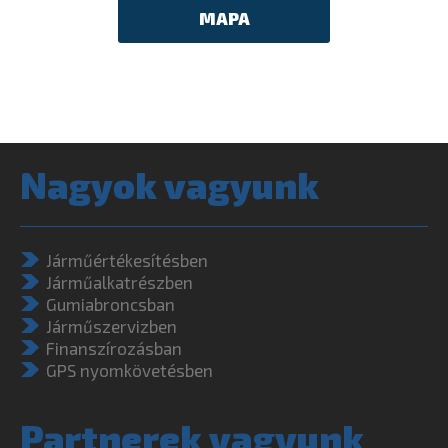
MAPA
Nagyok vagyunk
Járműértékesítésben
Járműalkatrészben
Gumiabroncsban
Járműszervizben
Finanszírozásban
GPS nyomkövetésben
Partnerek vagyunk