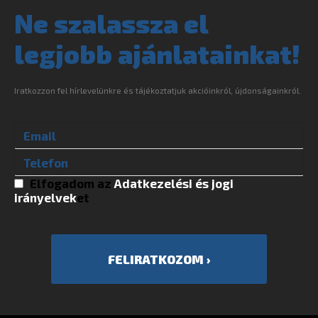
Ne szalassza el
legjobb ajánlatainkat!
Iratkozzon fel hírlevelünkre és tájékoztatjuk akcióinkról, újdonságainkról.
Elfogadom az
Adatkezelési és jogi
irányelvek
et