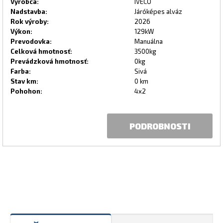
Výrobca:
IVECO
Nadstavba:
Járóképes alváz
Rok výroby:
2026
Výkon:
129kW
Prevodovka:
Manuálna
Celková hmotnosť:
3500kg
Prevádzková hmotnosť:
0kg
Farba:
Sivá
Stav km:
0 km
Pohohon:
4x2
PODROBNOSTI