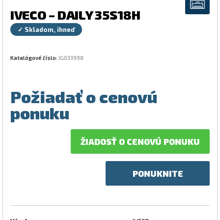
IVECO – DAILY 35S18H
✓ Skladom, ihneď
Katalógové číslo:
IG033998
Požiadať o cenovú
ponuku
ŽIADOSŤ O CENOVÚ PONUKU
PONUKNITE