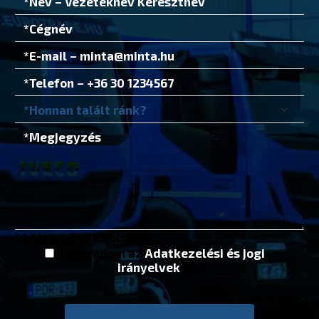
* kötelezően kitöltendő
Elfogadom az
Adatkezelési és jogi
irányelvek
et