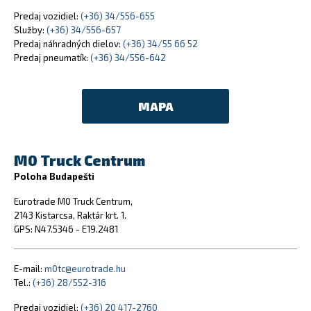
Predaj vozidiel:
(+36) 34/556-655
Služby:
(+36) 34/556-657
Predaj náhradných dielov:
(+36) 34/55 66 52
Predaj pneumatík:
(+36) 34/556-642
MAPA
M0 Truck Centrum
Poloha Budapešti
Eurotrade M0 Truck Centrum,
2143 Kistarcsa, Raktár krt. 1.
GPS: N47.5346 - E19.2481
E-mail:
m0tc@eurotrade.hu
Tel.:
(+36) 28/552-316
Predaj vozidiel:
(+36) 20 417-2760