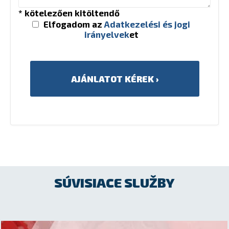
* kötelezően kitöltendő
Elfogadom az
Adatkezelési és jogi
irányelvek
et
SÚVISIACE SLUŽBY