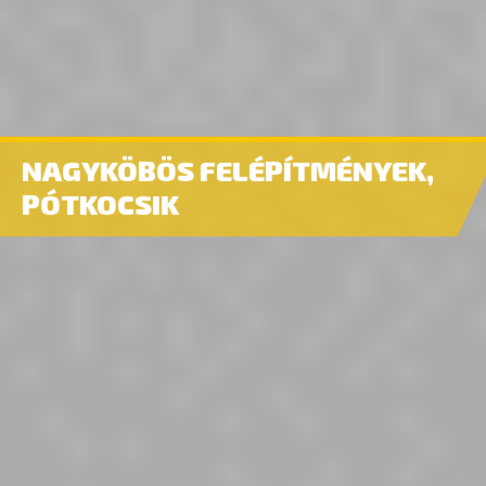
NAGYKÖBÖS FELÉPÍTMÉNYEK,
PÓTKOCSIK