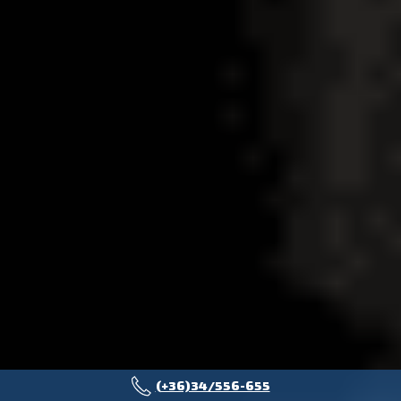
(+36)34/556-655