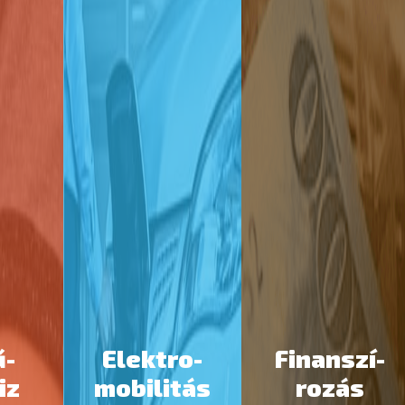
ű­
Elektro­­­
Finanszí­
iz
mobilitás
rozás