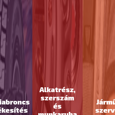
Alkatrész,
szerszám
iabroncs
Járm
és
ékesítés
szerv
munkaruha