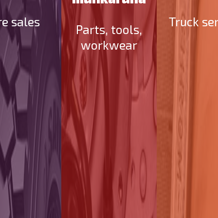
re sales
Truck se
Parts, tools,
workwear