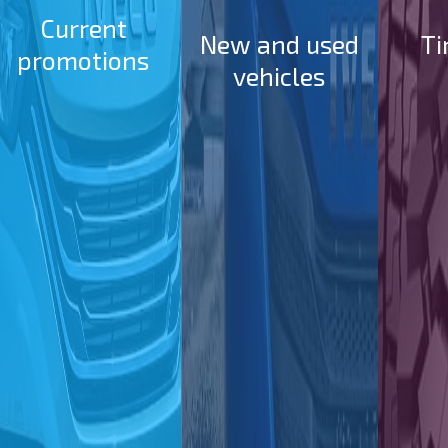
Current
New and used
Ti
promotions
vehicles