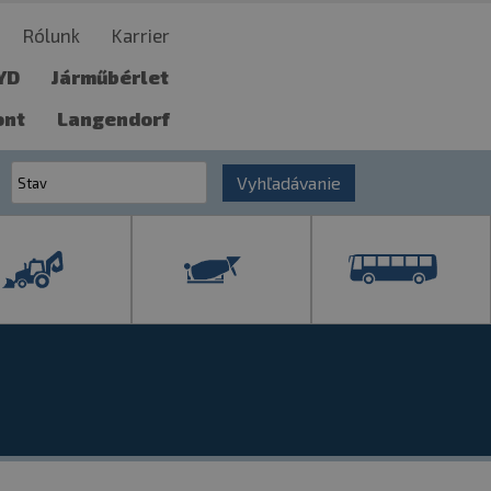
Rólunk
Karrier
YD
Járműbérlet
ont
Langendorf
Vyhľadávanie