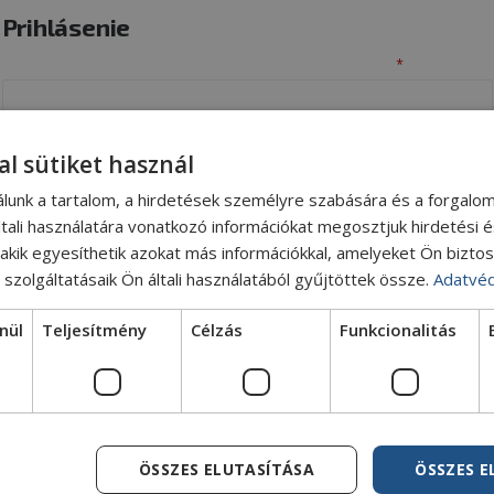
Prihlásenie
Povinné
Používateľské meno alebo e-mailová adresa
*
al sütiket használ
Povinné
Heslo
*
álunk a tartalom, a hirdetések személyre szabására és a forgalo
tali használatára vonatkozó információkat megosztjuk hirdetési 
, akik egyesíthetik azokat más információkkal, amelyeket Ön bizto
Forgot Password?
Zapamätať si ma
szolgáltatásaik Ön általi használatából gyűjtöttek össze.
Adatvéd
PRIHLÁSENIE
nül
Teljesítmény
Célzás
Funkcionalitás
ÖSSZES ELUTASÍTÁSA
ÖSSZES 