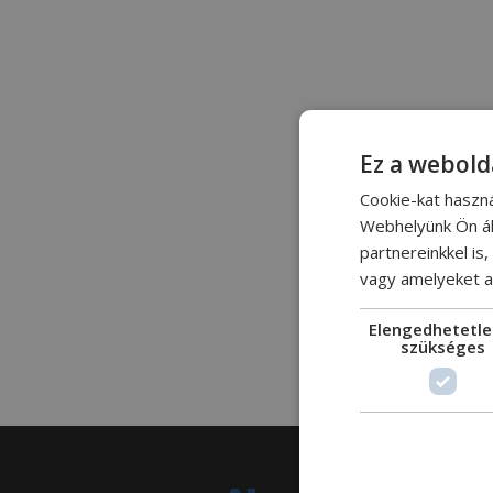
Ez a webold
Cookie-kat haszn
Webhelyünk Ön ál
partnereinkkel is
vagy amelyeket a 
Elengedhetetle
szükséges