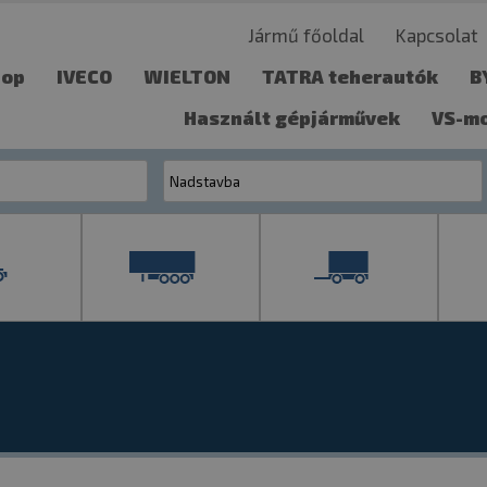
Jármű főoldal
Kapcsolat
hop
IVECO
WIELTON
TATRA teherautók
B
Használt gépjárművek
VS-m