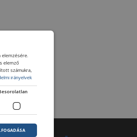
m elemzésére.
és elemző
sított számukra,
elmi irányelvek
Besorolatlan
ELFOGADÁSA