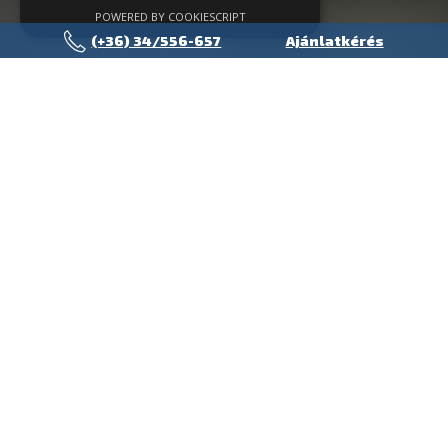
POWERED BY COOKIESCRIPT
(+36) 34/556-657
Ajánlatkérés
TISZTELT IVECO TEHERGÉPKOCSI
TULAJDONOSOK ÉS ÜZEMELTETŐK!
Az M1 autópálya 85-ös kihajtójánál található M1 Truck Centrum
hivatalos Iveco márkaszervize kedvező árakkal, gyors
munkavégzéssel, kényelmes környezetben várja Önöket.