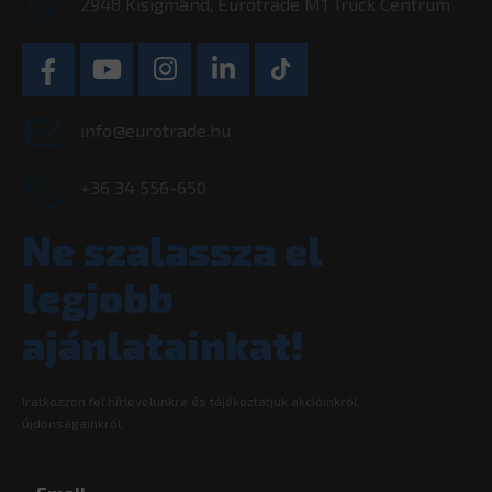
2948 Kisigmánd, Eurotrade M1 Truck Centrum
info@eurotrade.hu
+36 34 556-650
Ne szalassza el
legjobb
ajánlatainkat!
Iratkozzon fel hírlevelünkre és tájékoztatjuk akcióinkról,
újdonságainkról.