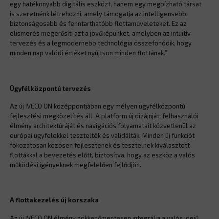
egy hatékonyabb digitális eszközt, hanem egy megbízható társat
is szeretnénk létrehozni, amely támogatja az intelligensebb,
biztonságosabb és fenntarthatóbb flottaműveleteket. Ez az
elismerés megerősíti azt a jövőképünket, amelyben az intuitív
tervezés és a legmodernebb technológia összefonódik, hogy
minden nap valódi értéket nyújtson minden flottának.”
Ügyfélközpontú tervezés
Az új IVECO ON középpontjában egy mélyen ügyfélközpontú
fejlesztési megközelítés áll. A platform új dizájnját, felhasználói
élmény architektúráját és navigációs folyamatait közvetlenül az
európai ügyfelekkel tesztelték és validálták. Minden új funkciót
fokozatosan közösen fejlesztenek és tesztelnek kiválasztott
flottákkal a bevezetés előtt, biztosítva, hogy az eszköz a valós
működési igényeknek megfelelően fejlődjön.
A flottakezelés új korszaka
Az új IVECO ON élmény zökkenőmentesen integrálja a valós idejű