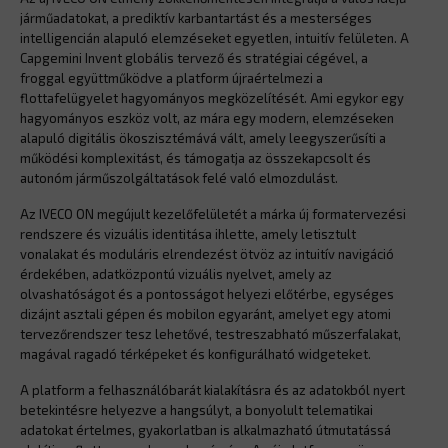
járműadatokat, a prediktív karbantartást és a mesterséges
intelligencián alapuló elemzéseket egyetlen, intuitív felületen. A
Capgemini Invent globális tervező és stratégiai cégével, a
froggal együttműködve a platform újraértelmezi a
flottafelügyelet hagyományos megközelítését. Ami egykor egy
hagyományos eszköz volt, az mára egy modern, elemzéseken
alapuló digitális ökoszisztémává vált, amely leegyszerűsíti a
működési komplexitást, és támogatja az összekapcsolt és
autonóm járműszolgáltatások felé való elmozdulást.
Az IVECO ON megújult kezelőfelületét a márka új formatervezési
rendszere és vizuális identitása ihlette, amely letisztult
vonalakat és moduláris elrendezést ötvöz az intuitív navigáció
érdekében, adatközpontú vizuális nyelvet, amely az
olvashatóságot és a pontosságot helyezi előtérbe, egységes
dizájnt asztali gépen és mobilon egyaránt, amelyet egy atomi
tervezőrendszer tesz lehetővé, testreszabható műszerfalakat,
magával ragadó térképeket és konfigurálható widgeteket.
A platform a felhasználóbarát kialakításra és az adatokból nyert
betekintésre helyezve a hangsúlyt, a bonyolult telematikai
adatokat értelmes, gyakorlatban is alkalmazható útmutatássá