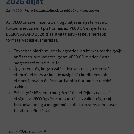
2026 díjat
Az
IVECO
a hozzászólások lehetősége kikapcsolva
IVECO
Az IVECO büszkén jelenti be, hogy teljesen újratervezett
ON
flottamenedzsment platformja, az IVECO ON elnyerte az iF
elnyerte
DESIGN AWARD 2026 díjat, a világ egyik legelismertebb
a
formatervezési elismerését.
rangos
iF
Egységes platform, amely egyetlen intuitív központba gyűjti
DESIGN
az összes járműadatot, így az IVECO ON minden flotta
AWARD
megbízható társává válik.
2026
Úgy tervezték, hogy a valós idejű adatokat, a prediktív
díjat
elemzéseket és az intuitív navigációt intelligensebb,
bejegyzéshez
biztonságosabb és fenntarthatóbb flottaműveletekké
alakítsa.
Erős ügyfélközpontú megközelítéssel fejlesztve: az új
dizájnt az IVECO ügyfelei tesztelték és validálták, az új
funkciókat pedig a megjelenés előtt fokozatosan közösen
tesztelik a flottákkal.
Torino, 2026. március 9.