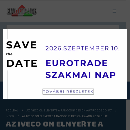
Keresés
JÁRMŰKATEGÓRIÁINK
FŐOLDAL
AZ IVECO ON ELNYERTE A RANGOS IF DESIGN AWARD 2026 DÍJAT
IVECO
AZ IVECO ON ELNYERTE A RANGOS IF DESIGN AWARD 2026 DÍJAT
AZ IVECO ON ELNYERTE A