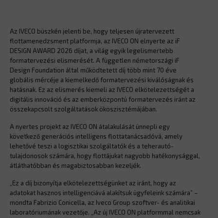
Az IVECO büszkén jelenti be, hogy teljesen újratervezett
flottamenedzsment platformja, az IVECO ON elnyerte az iF
DESIGN AWARD 2026 díjat, a világ egyik legelismertebb
formatervezési elismerését. A független németországi iF
Design Foundation által működtetett díj több mint 70 éve
globális mércéje a kiemelkedő formatervezési kiválóságnak és
hatásnak. Ez az elismerés kiemeli az IVECO elkötelezettségét a
digitális innováció és az emberközpontú formatervezés iránt az
összekapcsolt szolgáltatások ökoszisztémájában.
A nyertes projekt az IVECO ON átalakulását ünnepli egy
következő generációs intelligens flottatanácsadóvá, amely
lehetővé teszi a logisztikai szolgáltatók és a teherautó-
tulajdonosok számára, hogy flottájukat nagyobb hatékonysággal,
átláthatóbban és magabiztosabban kezeljék.
„Ez a díj bizonyítja elkötelezettségünket az iránt, hogy az
adatokat hasznos intelligenciává alakítsuk ügyfeleink számára” –
mondta Fabrizio Conicella, az Iveco Group szoftver- és analitikai
laboratóriumának vezetője. „Az új IVECO ON platformmal nemcsak