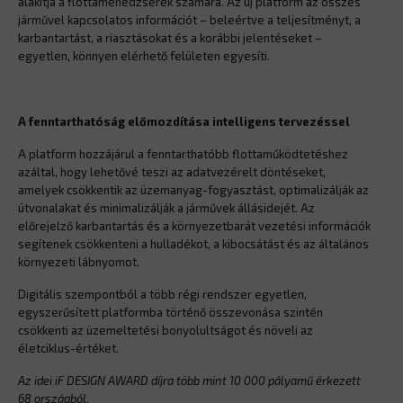
alakítja a flottamenedzserek számára. Az új platform az összes
járművel kapcsolatos információt – beleértve a teljesítményt, a
karbantartást, a riasztásokat és a korábbi jelentéseket –
egyetlen, könnyen elérhető felületen egyesíti.
A fenntarthatóság előmozdítása intelligens tervezéssel
A platform hozzájárul a fenntarthatóbb flottaműködtetéshez
azáltal, hogy lehetővé teszi az adatvezérelt döntéseket,
amelyek csökkentik az üzemanyag-fogyasztást, optimalizálják az
útvonalakat és minimalizálják a járművek állásidejét. Az
előrejelző karbantartás és a környezetbarát vezetési információk
segítenek csökkenteni a hulladékot, a kibocsátást és az általános
környezeti lábnyomot.
Digitális szempontból a több régi rendszer egyetlen,
egyszerűsített platformba történő összevonása szintén
csökkenti az üzemeltetési bonyolultságot és növeli az
életciklus-értéket.
Az idei iF DESIGN AWARD díjra több mint 10 000 pályamű érkezett
68 országból.