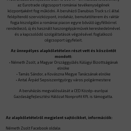
az Eurotrade cégcsoport romániai tevékenységének
központjaként fog működni. A beruházó Danubius Truck s.r.l által
felépítendő szervizközpont, irodaház, bemutatóterem és raktár
fogja kiszolgálni a romániai piacon egyre bővülő ügyfélkörrel
rendelkező, új és használt haszongépjárművek kereskedelmével
és a kapcsolódó szolgáltatások végzésével foglalkozó
cégcsoport ügyfeleit.
Az ünnepélyes alapkőletételen részt vett és köszöntőt
mondott:
• Németh Zsolt, a Magyar Országgyűlés Külügyi Bizottságának
elnöke
• Tamás Sándor, a Kovászna Megye Tanácsának elnöke
• Antal Árpád Sepsiszentgyörgy város polgármestere
A beruházás megvalósulását a CED Közép-európai
Gazdaságfejlesztési Hálózat Nonprofit Kft. is támogatta.
Az alapkőletételről megjelent sajtócikket, információk:
Németh Zsolt Facebook oldala: