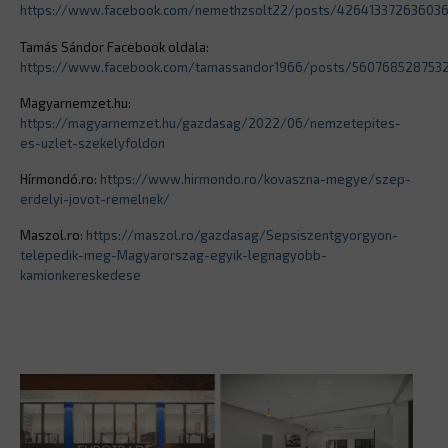
https://www.facebook.com/nemethzsolt22/posts/42641337263603
Tamás Sándor Facebook oldala:
https://www.facebook.com/tamassandor1966/posts/560768528753
Magyarnemzet.hu:
https://magyarnemzet.hu/gazdasag/2022/06/nemzetepites-
es-uzlet-szekelyfoldon
Hírmondó.ro:
https://www.hirmondo.ro/kovaszna-megye/szep-
erdelyi-jovot-remelnek/
Maszol.ro:
https://maszol.ro/gazdasag/Sepsiszentgyorgyon-
telepedik-meg-Magyarorszag-egyik-legnagyobb-
kamionkereskedese