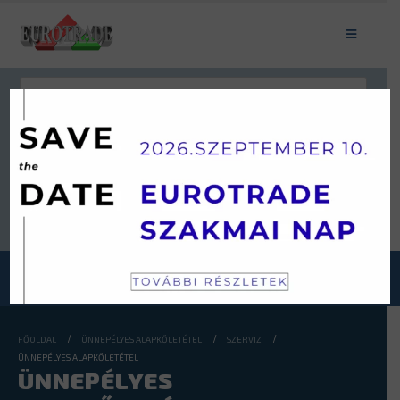
Keresés
JÁRMŰKATEGÓRIÁINK
FŐOLDAL
ÜNNEPÉLYES ALAPKŐLETÉTEL
SZERVIZ
ÜNNEPÉLYES ALAPKŐLETÉTEL
ÜNNEPÉLYES