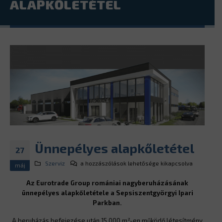
ALAPKŐLETÉTEL
Ünnepélyes alapkőletétel
27
Ünnepélyes
Szerviz
a hozzászólások lehetősége kikapcsolva
máj
alapkőletétel
Az Eurotrade Group romániai nagyberuházásának
bejegyzéshez
ünnepélyes alapkőletétele a Sepsiszentgyörgyi Ipari
Parkban.
A beruházás befejezése után 15 000 m²-en működő létesítmény