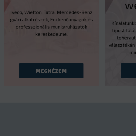
w
Iveco, Wielton, Tatra, Mercedes-Benz
gyári alkatrészek, Eni kenőanyagok és
Kínálatunk
professzionális munkaruházatok
típust talál
kereskedelme.
teherau
választékán 
mi
MEGNÉZEM