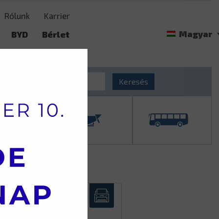
Rólunk
Karrier
Magyar
BYD
Bérlet
t
Langendorf
Keresés
CF 85