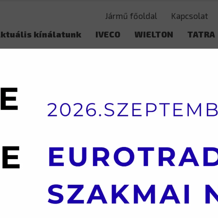
Jármű főoldal
Kapcsolat
ktuális kínálatunk
IVECO
WIELTON
TATRA
Használt adás-vétel
VS-mon
ESVONTATÓ
DAF – FT CF 85
DAF – FT 