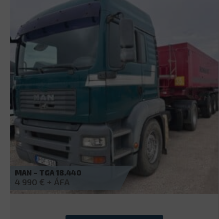
IVECO – AS440S46T/P E
12 490
€