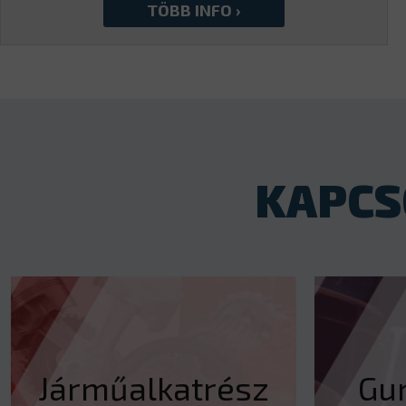
KAPCS
Járműalkatrész
Gu