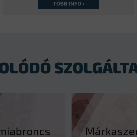
OLÓDÓ SZOLGÁLT
miabroncs
Márkaszer