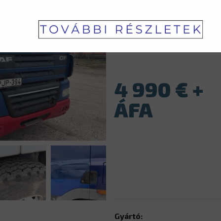
✓ Raktárkészletről
Cikkszám:
IG031350
4 990
€
Gyártó: