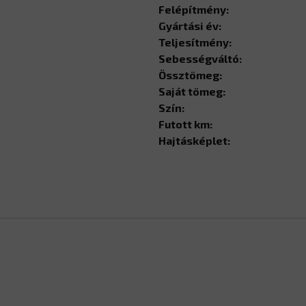
Felépítmény:
Gyártási év:
Teljesítmény:
Sebességváltó:
Össztömeg:
Saját tömeg:
Szín:
Futott km:
Hajtásképlet: