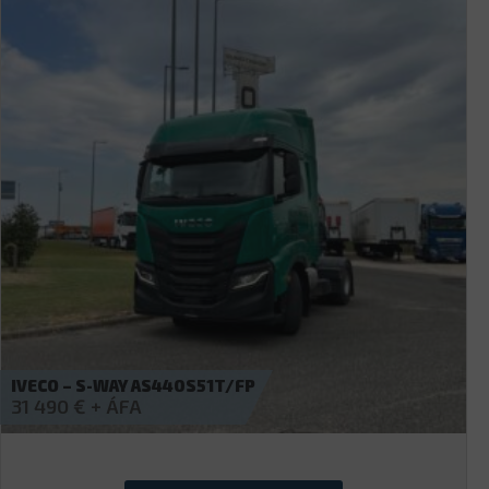
DAF – FT 85.360
4 990
€