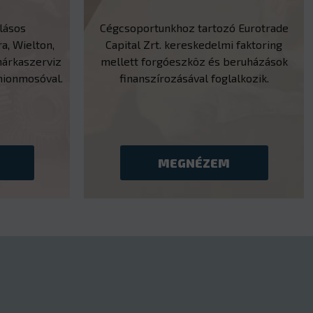
llásos
Cégcsoportunkhoz tartozó Eurotrade
a, Wielton,
Capital Zrt. kereskedelmi faktoring
árkaszerviz
mellett forgóeszköz és beruházások
mionmosóval.
finanszírozásával foglalkozik.
MEGNÉZEM