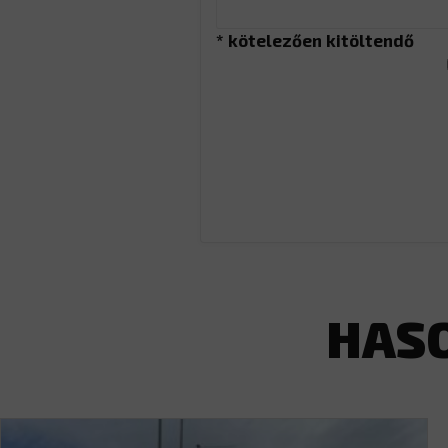
* kötelezően kitöltendő
HAS