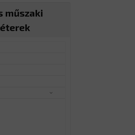
s műszaki
éterek