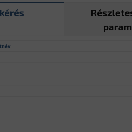
tkérés
Részlete
param