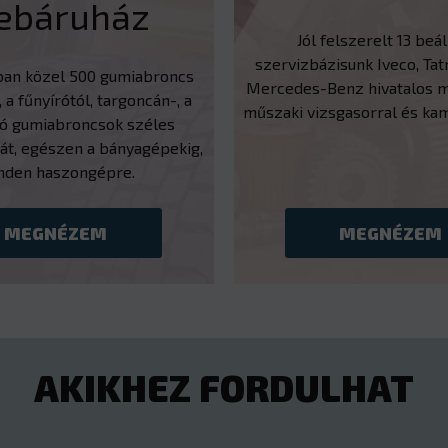
ebáruház
Jól felszerelt 13 beá
szervizbázisunk Iveco, Tatr
ban közel 500 gumiabroncs
Mercedes-Benz hivatalos m
, a fűnyírótól, targoncán-, a
műszaki vizsgasorral és ka
tó gumiabroncsok széles
át, egészen a bányagépekig,
nden haszongépre.
MEGNÉZEM
MEGNÉZEM
AKIKHEZ FORDULHAT