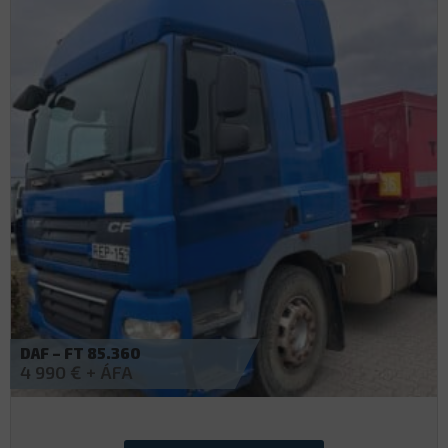
MAN – TGA 18.440
4 990
€