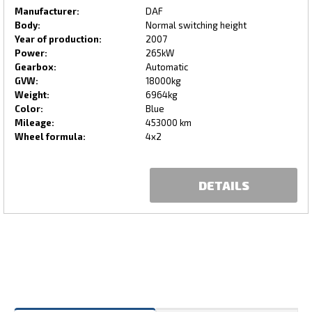
Manufacturer:
DAF
Body:
Normal switching height
Year of production:
2007
Power:
265kW
Gearbox:
Automatic
GVW:
18000kg
Weight:
6964kg
Color:
Blue
Mileage:
453000 km
Wheel formula:
4x2
DETAILS