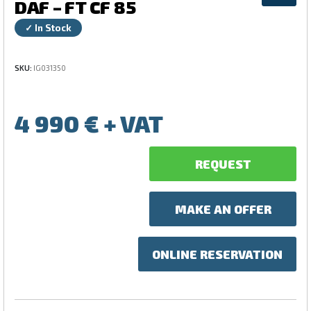
DAF – FT CF 85
✓ In Stock
SKU:
IG031350
4 990
€
REQUEST
MAKE AN OFFER
ONLINE RESERVATION