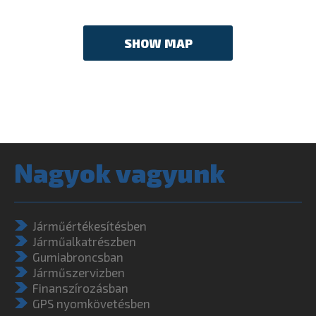
SHOW MAP
Nagyok vagyunk
Járműértékesítésben
Járműalkatrészben
Gumiabroncsban
Járműszervizben
Finanszírozásban
GPS nyomkövetésben