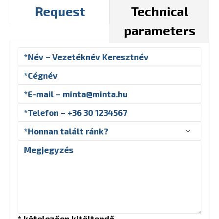
Request
Technical
parameters
* kötelezően kitöltendő