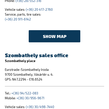
Phone:
(+36) 28/552-316
Vehicle sales:
(+36) 20 417-2760
Service, parts, tire sales:
(+36) 20 911-6142
SHOW MAP
Szombathely sales office
Szombathely place
Eurotrade-Szombathely Iroda
9700 Szombathely, Vásártér u. 4.
GPS: N47.2294 - E16.6524
Tel.:
+(36) 94/522-083
Mobile:
+(36) 30/956-9671
Vehicle sales:
(+36) 30/498-7440