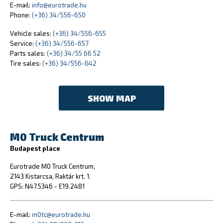
E-mail:
info@eurotrade.hu
Phone:
(+36) 34/556-650
Vehicle sales:
(+36) 34/556-655
Service:
(+36) 34/556-657
Parts sales:
(+36) 34/55 66 52
Tire sales:
(+36) 34/556-642
SHOW MAP
M0 Truck Centrum
Budapest place
Eurotrade M0 Truck Centrum,
2143 Kistarcsa, Raktár krt. 1.
GPS: N47.5346 - E19.2481
E-mail:
m0tc@eurotrade.hu