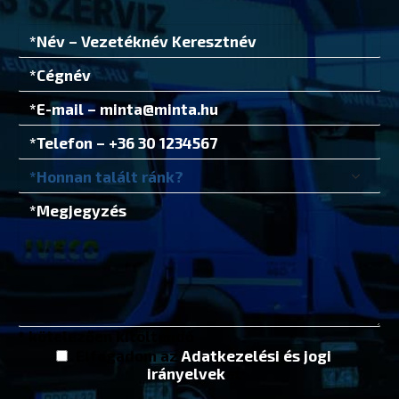
* kötelezően kitöltendő
Elfogadom az
Adatkezelési és jogi
irányelvek
et