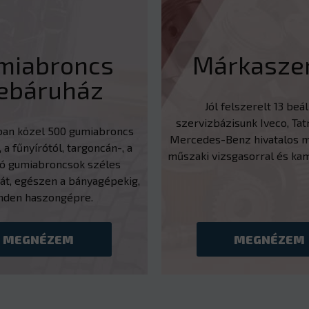
miabroncs
Márkaszer
ebáruház
Jól felszerelt 13 beá
szervizbázisunk Iveco, Tatr
ban közel 500 gumiabroncs
Mercedes-Benz hivatalos m
, a fűnyírótól, targoncán-, a
műszaki vizsgasorral és ka
tó gumiabroncsok széles
át, egészen a bányagépekig,
nden haszongépre.
MEGNÉZEM
MEGNÉZEM