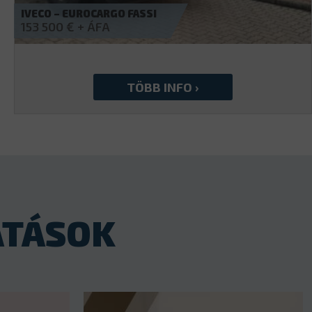
MAN – TGX 26.400 6X2
56 990
€
ATÁSOK