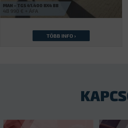
MAN – TGS 41.420 8×4
82 990
€
KAPCS