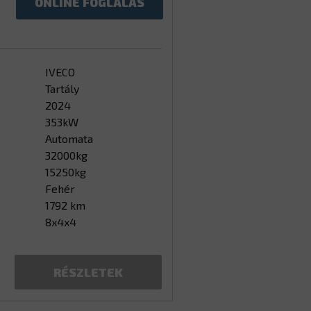
ONLINE FOGLALÁS
IVECO
Tartály
2024
353kW
Automata
32000kg
15250kg
Fehér
1792 km
8x4x4
RÉSZLETEK