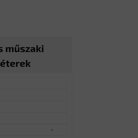
s műszaki
éterek