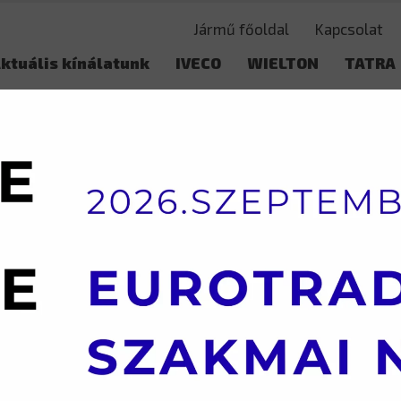
Jármű főoldal
Kapcsolat
ktuális kínálatunk
IVECO
WIELTON
TATRA
Használt adás-vétel
VS-mon
7.5 TONNA FÖLÖTT
IVECO – AD360XZ – AJG VÁKUM TANK, INOX
IVECO – 