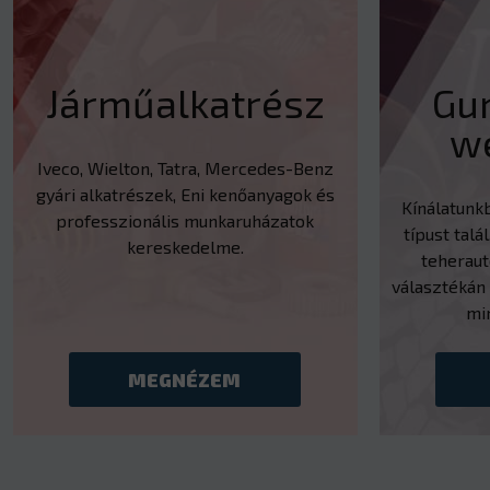
Járműalkatrész
Gu
w
Iveco, Wielton, Tatra, Mercedes-Benz
gyári alkatrészek, Eni kenőanyagok és
Kínálatunk
professzionális munkaruházatok
típust talál
kereskedelme.
teherau
választékán 
mi
MEGNÉZEM