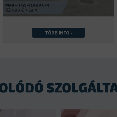
IVECO – EUROCARGO FASSI
153 500
€
OLÓDÓ SZOLGÁLT