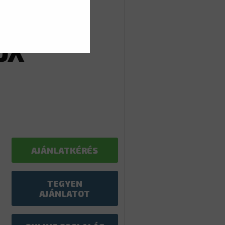
ÁKUM
OX
AJÁNLATKÉRÉS
TEGYEN
AJÁNLATOT