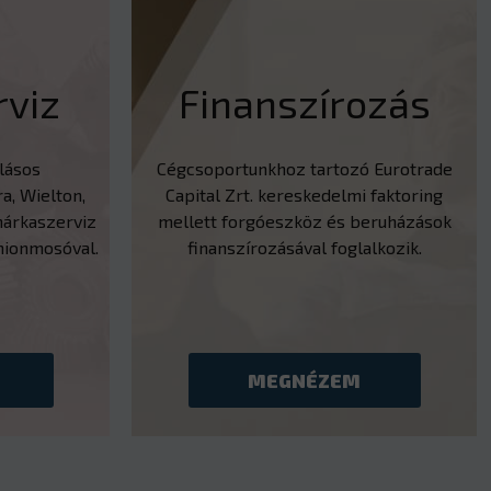
viz
Finanszírozás
llásos
Cégcsoportunkhoz tartozó Eurotrade
a, Wielton,
Capital Zrt. kereskedelmi faktoring
árkaszerviz
mellett forgóeszköz és beruházások
mionmosóval.
finanszírozásával foglalkozik.
MEGNÉZEM