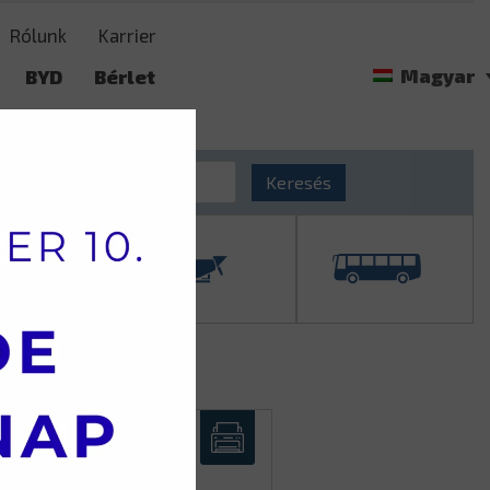
Rólunk
Karrier
Magyar
BYD
Bérlet
t
Langendorf
Keresés
AD360XZ