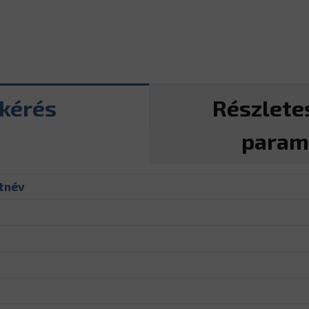
tkérés
Részlete
param