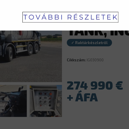
– AJG V
TANK, IN
✓ Raktárkészletről
Cikkszám:
IG030900
274 990
€