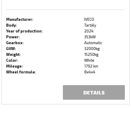
Manufacturer:
IVECO
Body:
Tartály
Year of production:
2024
Power:
353kW
Gearbox:
Automatic
GVW:
32000kg
Weight:
15250kg
Color:
White
Mileage:
1792 km
Wheel formula:
8x4x4
DETAILS