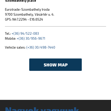
Szombathely place
Eurotrade-Szombathely Iroda
9700 Szombathely, Vásártér u. 4.
GPS: N47.2294 - E16.6524
Tel.:
+(36) 94/522-083
Mobile:
+(36) 30/956-9671
Vehicle sales:
(+36) 30/498-7440
SHOW MAP
Nagyok vagyunk