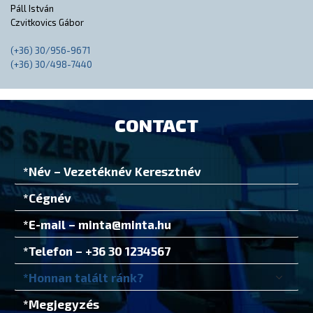
Páll István
Czvitkovics Gábor
(+36) 30/956-9671
(+36) 30/498-7440
CONTACT