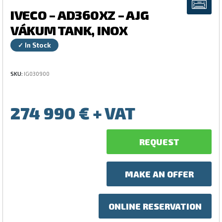
IVECO – AD360XZ – AJG
VÁKUM TANK, INOX
✓ In Stock
SKU:
IG030900
274 990
€
REQUEST
MAKE AN OFFER
ONLINE RESERVATION