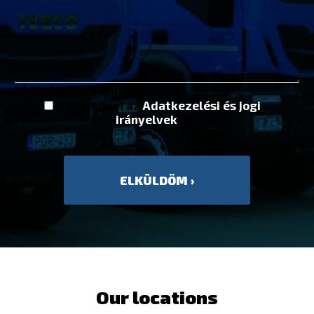
* kötelezően kitöltendő
Elfogadom az
Adatkezelési és jogi
irányelvek
et
Our locations