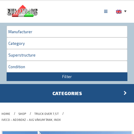
Filter
CATEGORIES
HOME
SHOP
TRUCK OVER 7,5 T
IVECO – AD360XZ – AJG VÁKUM TANK, INOX