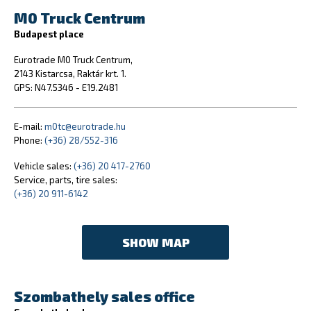
M0 Truck Centrum
Budapest place
Eurotrade M0 Truck Centrum,
2143 Kistarcsa, Raktár krt. 1.
GPS: N47.5346 - E19.2481
E-mail:
m0tc@eurotrade.hu
Phone:
(+36) 28/552-316
Vehicle sales:
(+36) 20 417-2760
Service, parts, tire sales:
(+36) 20 911-6142
SHOW MAP
Szombathely sales office