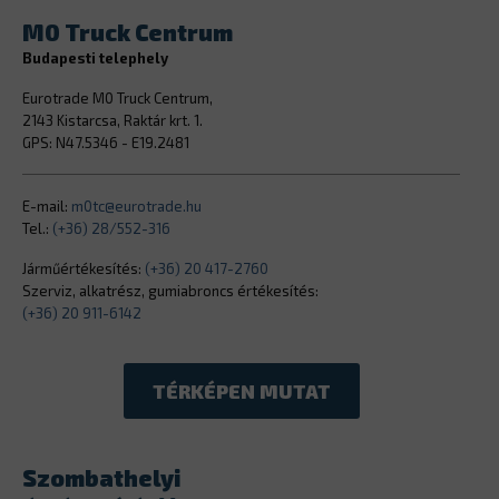
M0 Truck Centrum
Budapesti telephely
Eurotrade M0 Truck Centrum,
2143 Kistarcsa, Raktár krt. 1.
GPS: N47.5346 - E19.2481
E-mail:
m0tc@eurotrade.hu
Tel.:
(+36) 28/552-316
Járműértékesítés:
(+36) 20 417-2760
Szerviz, alkatrész, gumiabroncs értékesítés:
(+36) 20 911-6142
TÉRKÉPEN MUTAT
Szombathelyi