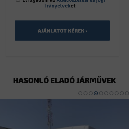
irányelvek
et
HASONLÓ ELADÓ JÁRMŰVEK