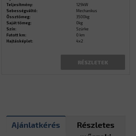
Teljesítmény:
129kW
Sebességváltó:
Mechanikus
Össztömeg:
3500kg
Saját tömeg:
0kg
Szín:
Szürke
Futott km:
0 km
Hajtásképlet:
4x2
RÉSZLETEK
Ajánlatkérés
Részletes