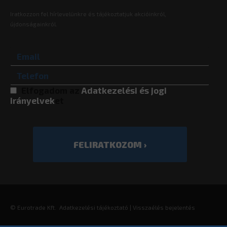
Iratkozzon fel hírlevelünkre és tájékoztatjuk akcióinkról,
újdonságainkról.
Elfogadom az
Adatkezelési és jogi
irányelvek
et
©
Eurotrade Kft.
Adatkezelési tájékoztató
|
Visszaélés bejelentés