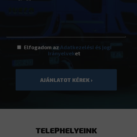
* kötelezően kitöltendő
Elfogadom az
Adatkezelési és jogi
irányelvek
et
TELEPHELYEINK