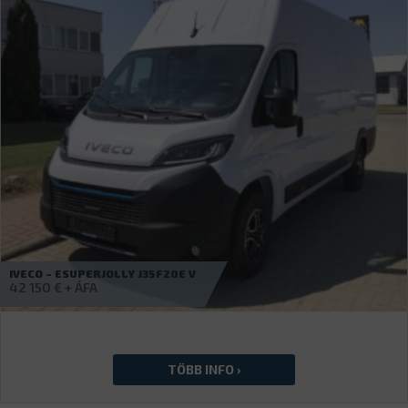
IVECO – DAILY 35S16B D
Érdeklődjön