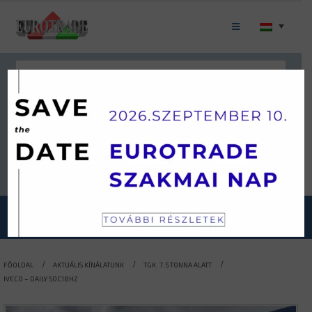
Keresés
JÁRMŰKATEGÓRIÁINK
FŐOLDAL
AKTUÁLIS KÍNÁLATUNK
TGK. 7.5 TONNA ALATT
IVECO – DAILY 50C18HZ