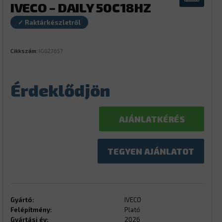
IVECO – DAILY 50C18HZ
✓ Raktárkészletről
Cikkszám:
IG027657
Érdeklődjön
AJÁNLATKÉRÉS
TEGYEN AJÁNLATOT
Gyártó:
IVECO
Felépítmény:
Plató
Gyártási év:
2026