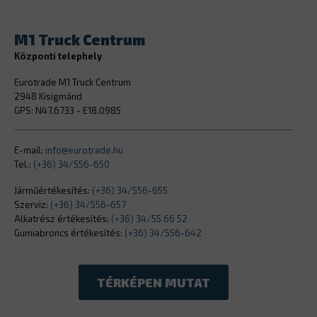
M1 Truck Centrum
Központi telephely
Eurotrade M1 Truck Centrum
2948 Kisigmánd
GPS: N47.6733 - E18.0985
E-mail:
info@eurotrade.hu
Tel.:
(+36) 34/556-650
Járműértékesítés:
(+36) 34/556-655
Szerviz:
(+36) 34/556-657
Alkatrész értékesítés:
(+36) 34/55 66 52
Gumiabroncs értékesítés:
(+36) 34/556-642
TÉRKÉPEN MUTAT