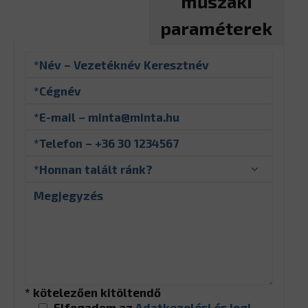
műszaki
paraméterek
* kötelezően kitöltendő
Elfogadom az
Adatkezelési és jogi