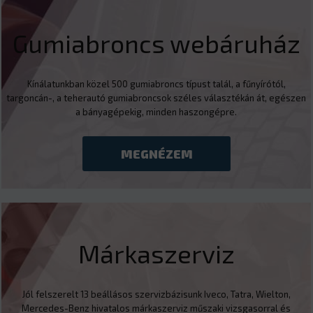
Gumiabroncs webáruház
Kínálatunkban közel 500 gumiabroncs típust talál, a fűnyírótól,
targoncán-, a teherautó gumiabroncsok széles választékán át, egészen
a bányagépekig, minden haszongépre.
MEGNÉZEM
Márkaszerviz
Jól felszerelt 13 beállásos szervizbázisunk Iveco, Tatra, Wielton,
Mercedes-Benz hivatalos márkaszerviz műszaki vizsgasorral és