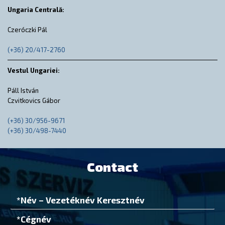
Ungaria Centrală:
Czeróczki Pál
(+36) 20/417-2760
Vestul Ungariei:
Páll István
Czvitkovics Gábor
(+36) 30/956-9671
(+36) 30/498-7440
Contact