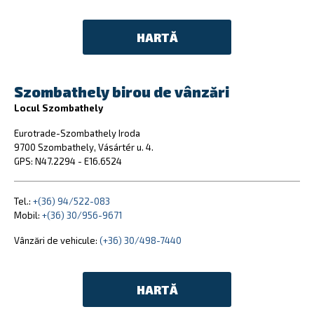
HARTĂ
Szombathely birou de vânzări
Locul Szombathely
Eurotrade-Szombathely Iroda
9700 Szombathely, Vásártér u. 4.
GPS: N47.2294 - E16.6524
Tel.:
+(36) 94/522-083
Mobil:
+(36) 30/956-9671
Vânzări de vehicule:
(+36) 30/498-7440
HARTĂ