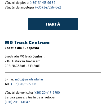
Vânzări de piese:
(+36) 34/55 66 52
Vânzări de anvelope:
(+36) 34/556-642
HARTĂ
M0 Truck Centrum
Locația din Budapesta
Eurotrade M0 Truck Centrum,
2143 Kistarcsa, Raktár krt. 1.
GPS: N47.5346 - E19.2481
E-mail:
m0tc@eurotrade.hu
Tel.:
(+36) 28/552-316
Vânzări de vehicule:
(+36) 20 417-2760
Servicii, piese, vânzări de anvelope:
(+36) 20 911-6142