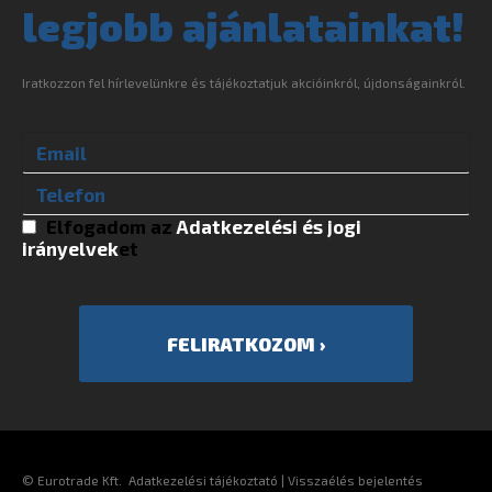
legjobb ajánlatainkat!
Iratkozzon fel hírlevelünkre és tájékoztatjuk akcióinkról, újdonságainkról.
Elfogadom az
Adatkezelési és jogi
irányelvek
et
©
Eurotrade Kft.
Adatkezelési tájékoztató
|
Visszaélés bejelentés