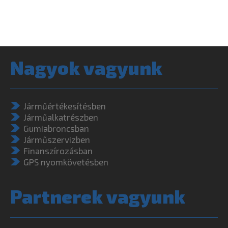
Nagyok vagyunk
Járműértékesítésben
Járműalkatrészben
Gumiabroncsban
Járműszervizben
Finanszírozásban
GPS nyomkövetésben
Partnerek vagyunk