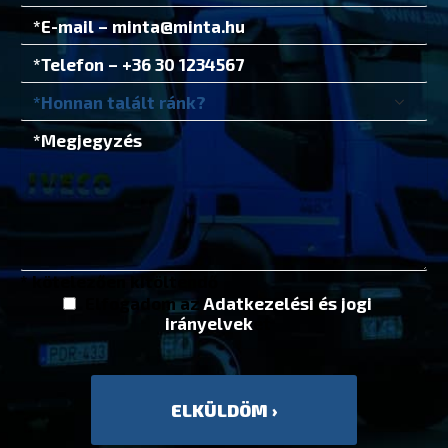
* kötelezően kitöltendő
Elfogadom az
Adatkezelési és jogi
irányelvek
et