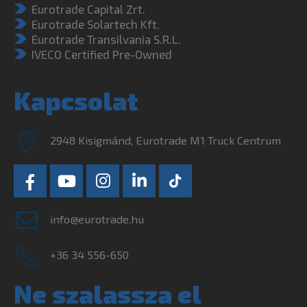
Eurotrade Capital Zrt.
Eurotrade Solartech Kft.
Eurotrade Transilvania S.R.L.
IVECO Certified Pre-Owned
Kapcsolat
2948 Kisigmánd, Eurotrade M1 Truck Centrum
info@eurotrade.hu
+36 34 556-650
Ne szalassza el