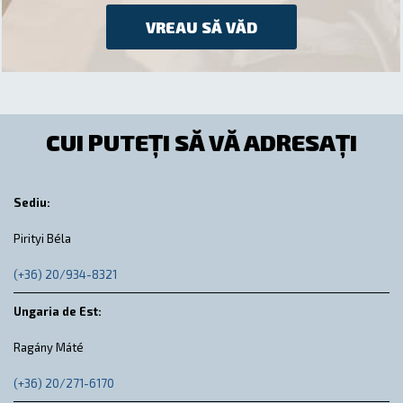
VREAU SĂ VĂD
CUI PUTEȚI SĂ VĂ ADRESAȚI
Sediu:
Pirityi Béla
(+36) 20/934-8321
Ungaria de Est:
Ragány Máté
(+36) 20/271-6170