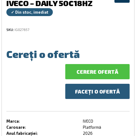
IVECO – DAILY 50C18HZ
✓ Din stoc, imediat
SKU:
IG027657
Cereți o ofertă
CERERE OFERTĂ
FACEȚI O OFERTĂ
Marca:
IVECO
Carosare:
Platformă
Anul fabricației:
2026