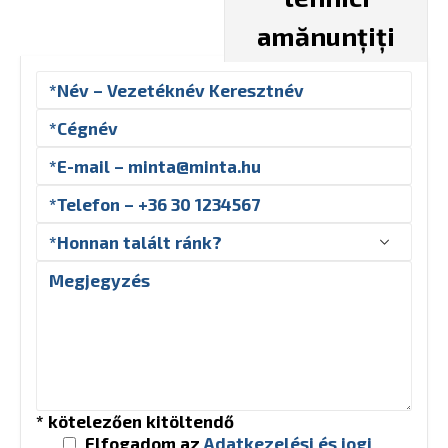
amănunțiți
* kötelezően kitöltendő
Elfogadom az
Adatkezelési és jogi