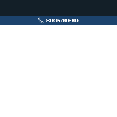
(+36)34/556-655
TACHOGRÁF 3,5 TONNÁBAN?
AKKOR MIÉRT MARADNA
KICSIBEN?
VÁLTSON 7,2 TONNÁS ÖSSZTÖMEGŰ IVECO
DAILY MODELLRE!