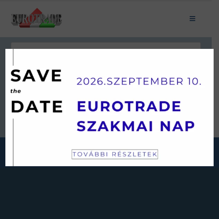
Keresés
JÁRMŰKATEGÓRIÁINK