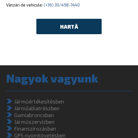
Vânzări de vehicule:
(+36) 30/498-7440
HARTĂ
Nagyok vagyunk
Járműértékesítésben
Járműalkatrészben
Gumiabroncsban
Járműszervizben
Finanszírozásban
GPS nyomkövetésben