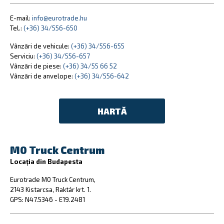
E-mail:
info@eurotrade.hu
Tel.:
(+36) 34/556-650
Vânzări de vehicule:
(+36) 34/556-655
Serviciu:
(+36) 34/556-657
Vânzări de piese:
(+36) 34/55 66 52
Vânzări de anvelope:
(+36) 34/556-642
HARTĂ
M0 Truck Centrum
Locația din Budapesta
Eurotrade M0 Truck Centrum,
2143 Kistarcsa, Raktár krt. 1.
GPS: N47.5346 - E19.2481