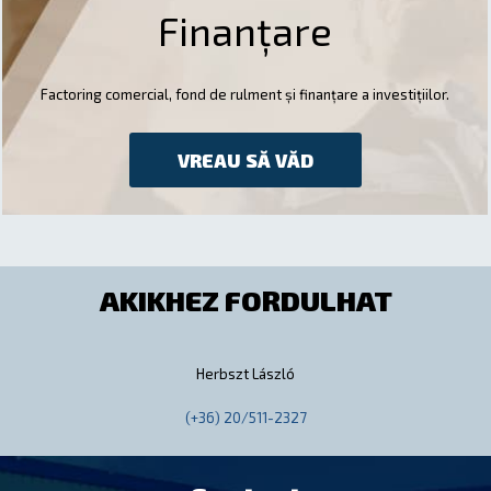
Finanțare
Factoring comercial, fond de rulment și finanțare a investițiilor.
VREAU SĂ VĂD
AKIKHEZ FORDULHAT
Herbszt László
(+36) 20/511-2327