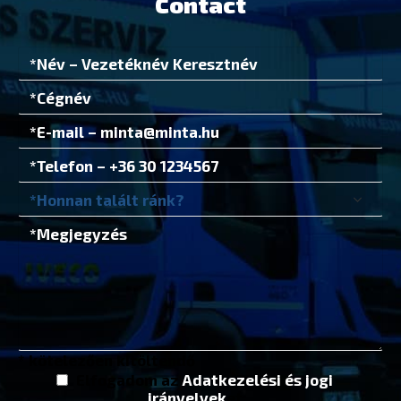
Contact
* kötelezően kitöltendő
Elfogadom az
Adatkezelési és jogi
irányelvek
et