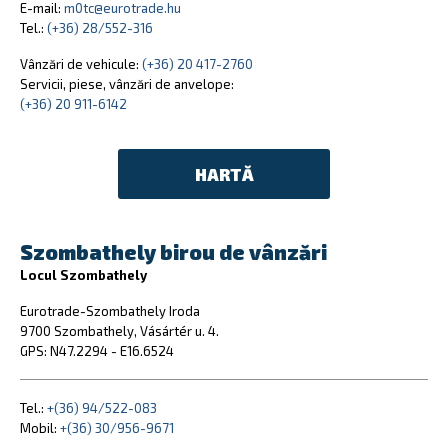
E-mail:
m0tc@eurotrade.hu
Tel.:
(+36) 28/552-316
Vânzări de vehicule:
(+36) 20 417-2760
Servicii, piese, vânzări de anvelope:
(+36) 20 911-6142
HARTĂ
Szombathely birou de vânzări
Locul Szombathely
Eurotrade-Szombathely Iroda
9700 Szombathely, Vásártér u. 4.
GPS: N47.2294 - E16.6524
Tel.:
+(36) 94/522-083
Mobil:
+(36) 30/956-9671