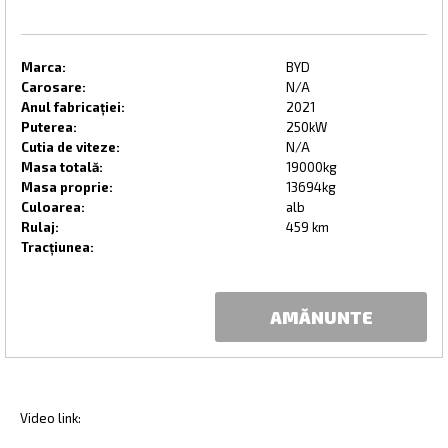
Marca:
BYD
Carosare:
N/A
Anul fabricației:
2021
Puterea:
250kW
Cutia de viteze:
N/A
Masa totală:
19000kg
Masa proprie:
13694kg
Culoarea:
alb
Rulaj:
459 km
Tracțiunea:
AMĂNUNTE
Video link: