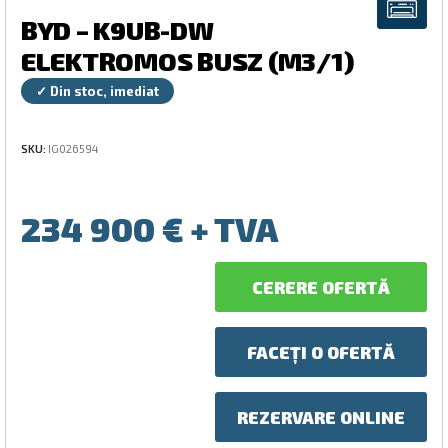
BYD – K9UB-DW
ELEKTROMOS BUSZ (M3/1)
✓ Din stoc, imediat
SKU:
IG026594
234 900
€
CERERE OFERTĂ
FACEȚI O OFERTĂ
REZERVARE ONLINE