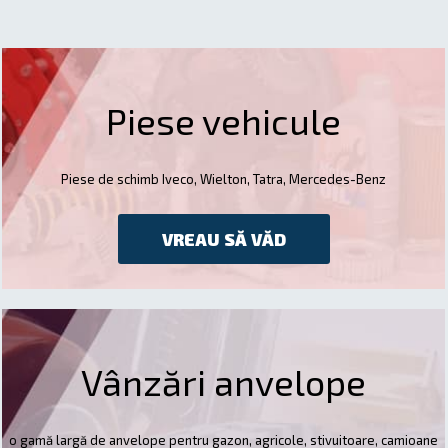
Piese vehicule
Piese de schimb Iveco, Wielton, Tatra, Mercedes-Benz
VREAU SĂ VĂD
Vânzări anvelope
o gamă largă de anvelope pentru gazon, agricole, stivuitoare, camioane