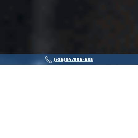
(+36)34/556-655
A KOMMUNÁLIS ESZKÖZÖKRŐL
Cégünk nagy tapasztalat rendelkezik a kommunális eszközök piacán
közel ezer eszköz értékesítettünk ebben a szegmensben.
Kínálatunkban megtalálhatók a neves hazai és külföldi felépítmény
gyártok termékei, amit a jól ismert robosztus felépítésű Iveco S-
WAY vagy X-WAY alvázakra szerelünk. Az ügyfeleink egyedi
igényeihez tudjuk igazítani az alvázat és a felépítményt is.