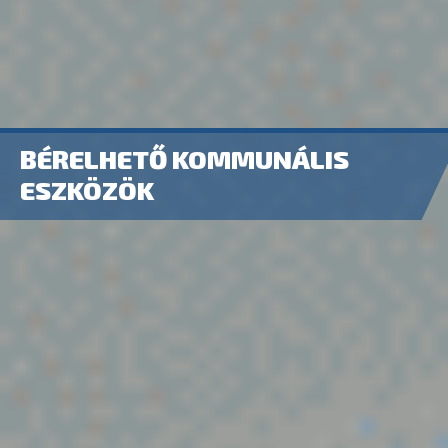
BÉRELHETŐ KOMMUNÁLIS
ESZKÖZÖK