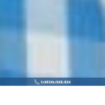
(+36)34/556-655
Üdvözöljük a munka világában az