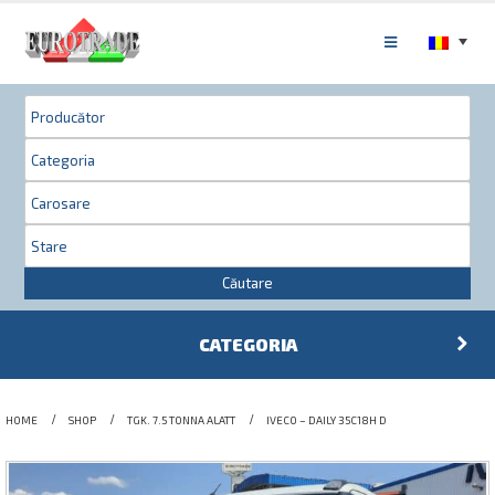
Căutare
CATEGORIA
HOME
SHOP
TGK. 7.5 TONNA ALATT
IVECO – DAILY 35C18H D