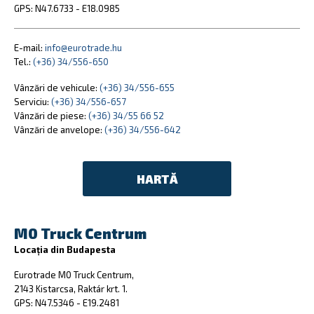
GPS: N47.6733 - E18.0985
E-mail:
info@eurotrade.hu
Tel.:
(+36) 34/556-650
Vânzări de vehicule:
(+36) 34/556-655
Serviciu:
(+36) 34/556-657
Vânzări de piese:
(+36) 34/55 66 52
Vânzări de anvelope:
(+36) 34/556-642
HARTĂ
M0 Truck Centrum
Locația din Budapesta
Eurotrade M0 Truck Centrum,
2143 Kistarcsa, Raktár krt. 1.
GPS: N47.5346 - E19.2481