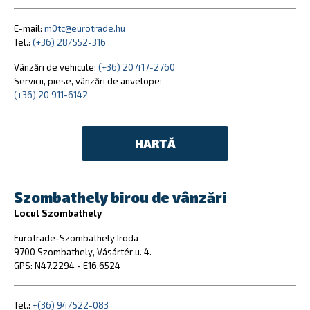
E-mail:
m0tc@eurotrade.hu
Tel.:
(+36) 28/552-316
Vânzări de vehicule:
(+36) 20 417-2760
Servicii, piese, vânzări de anvelope:
(+36) 20 911-6142
HARTĂ
Szombathely birou de vânzări
Locul Szombathely
Eurotrade-Szombathely Iroda
9700 Szombathely, Vásártér u. 4.
GPS: N47.2294 - E16.6524
Tel.:
+(36) 94/522-083