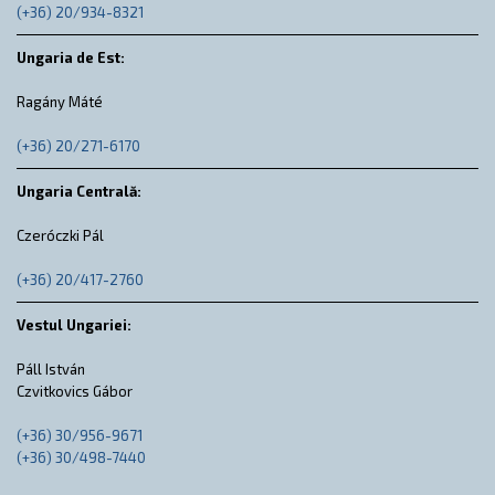
(+36) 20/934-8321
Ungaria de Est:
Ragány Máté
(+36) 20/271-6170
Ungaria Centrală:
Czeróczki Pál
(+36) 20/417-2760
Vestul Ungariei:
Páll István
Czvitkovics Gábor
(+36) 30/956-9671
(+36) 30/498-7440