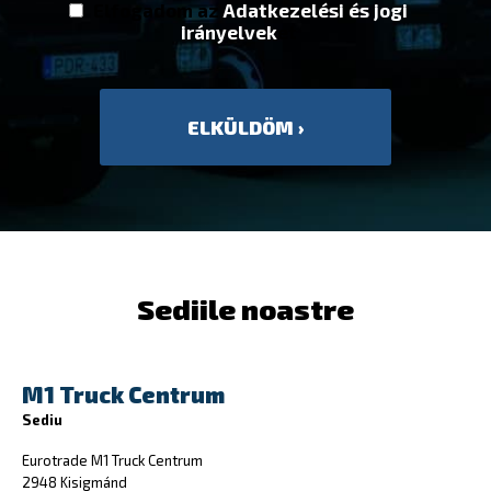
Elfogadom az
Adatkezelési és jogi
irányelvek
et
Sediile noastre
M1 Truck Centrum
Sediu
Eurotrade M1 Truck Centrum
2948 Kisigmánd