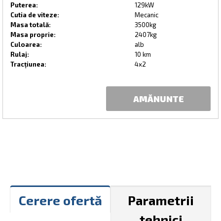
Puterea:
129kW
Cutia de viteze:
Mecanic
Masa totală:
3500kg
Masa proprie:
2407kg
Culoarea:
alb
Rulaj:
10 km
Tracțiunea:
4x2
AMĂNUNTE
Cerere ofertă
Parametrii
tehnici