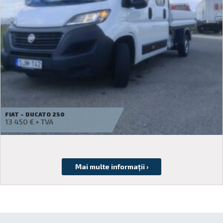
IVECO – DAILY 35S16B
Cereți o ofertă