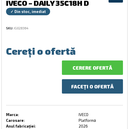
IVECO – DAILY 35C18H D
✓ Din stoc, imediat
SKU:
IG028364
Cereți o ofertă
CERERE OFERTĂ
FACEȚI O OFERTĂ
Marca:
IVECO
Carosare:
Platformă
Anul fabricației:
2026