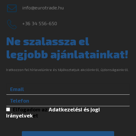
info@eurotrade.hu
+36 34 556-650
Ne szalassza el
legjobb ajánlatainkat!
Iratkozzon fel hírlevelünkre és tájékoztatjuk akcióinkról, újdonságainkról.
Elfogadom az
Adatkezelési és jogi
irányelvek
et