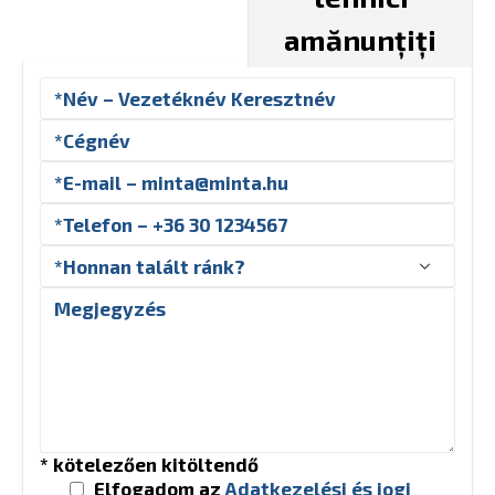
amănunțiți
* kötelezően kitöltendő
Elfogadom az
Adatkezelési és jogi