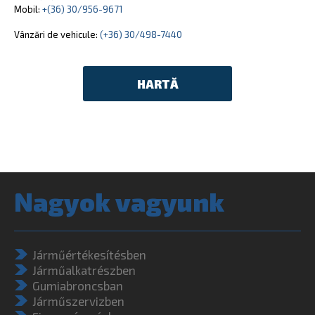
Mobil:
+(36) 30/956-9671
Vânzări de vehicule:
(+36) 30/498-7440
HARTĂ
Nagyok vagyunk
Járműértékesítésben
Járműalkatrészben
Gumiabroncsban
Járműszervizben