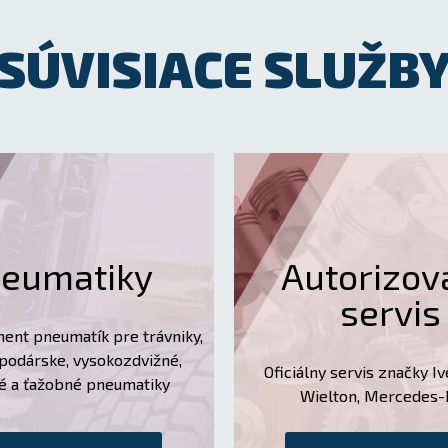
SÚVISIACE SLUŽB
eumatiky
Autorizov
servis
ment pneumatík pre trávniky,
podárske, vysokozdvižné,
Oficiálny servis značky Iv
é a ťažobné pneumatiky
Wielton, Mercedes