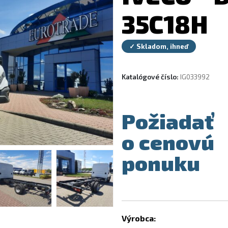
35C18H
✓ Skladom, ihneď
Katalógové číslo:
IG033992
Požiadať
o cenovú
ponuku
Výrobca: