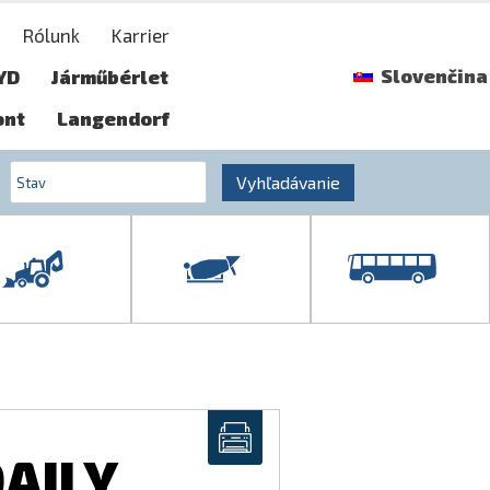
Rólunk
Karrier
Slovenčina
YD
Járműbérlet
ont
Langendorf
Vyhľadávanie
DAILY