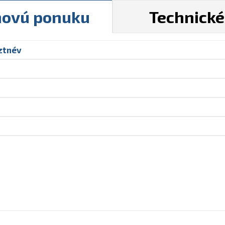
novú ponuku
Technick