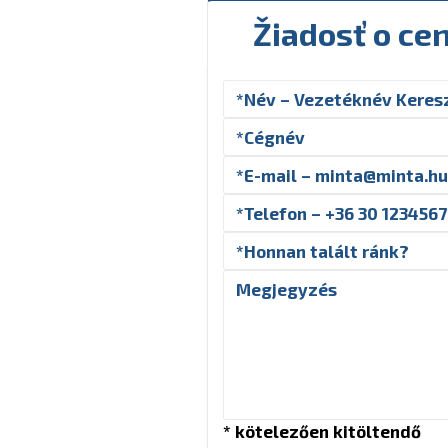
Žiadosť o ce
* kötelezően kitöltendő