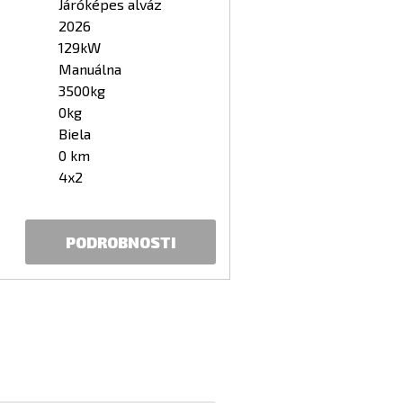
Járóképes alváz
2026
129kW
Manuálna
3500kg
0kg
Biela
0 km
4x2
PODROBNOSTI