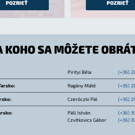
POZRIEŤ
POZRIEŤ
A KOHO SA MÔŽETE OBRÁT
Pirityi Béla
(+36) 2
arsko:
Ragány Máté
(+36) 2
rsko:
Czeróczki Pál
(+36) 2
rsko:
Páll István
(+36) 3
Czvitkovics Gábor
(+36) 