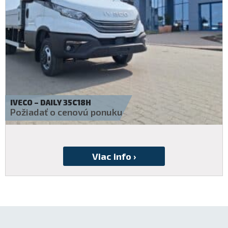
IVECO – DAILY 35S14H
Požiadať o cenovú ponuku