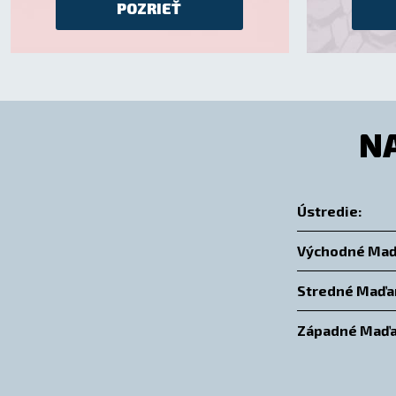
POZRIEŤ
N
Ústredie:
Východné Maď
Stredné Maďa
Západné Maďa