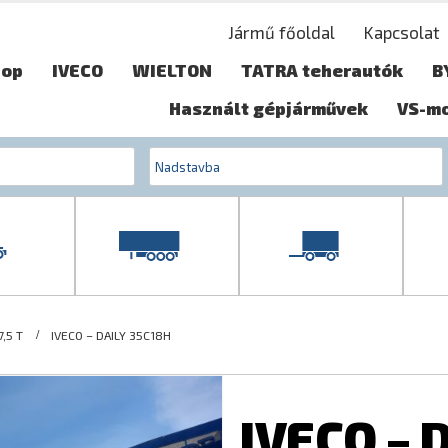
Jármű főoldal
Kapcsolat
hop
IVECO
WIELTON
TATRA teherautók
B
Használt gépjárművek
VS-m
,5 T
IVECO – DAILY 35C18H
IVECO – 