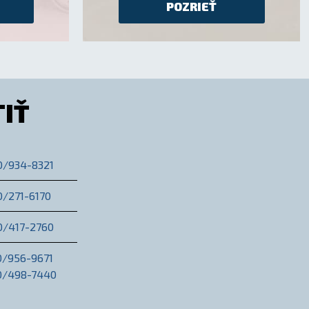
POZRIEŤ
IŤ
0/934-8321
0/271-6170
0/417-2760
0/956-9671
30/498-7440