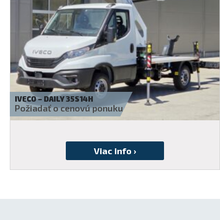
FIAT – DUCATO 250
13 450
€